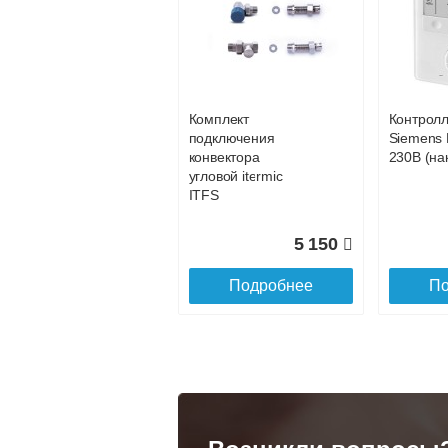
Конвектор
Конвекто
ITT.080.200.1200 с
ITT.080.2
31 994
решеткой
решетко
GRILL.SGA-20-
GRILL.S
Подробнее
По
1200 natural
gold
Комплект
Контрол
28 142
подключения
Siemens 
конвектора
230В (на
Подробнее
По
угловой itermic
ITFS
5 150
Подробнее
По
Конвектор
Конвекто
ITT.080.200.1300 с
ITT.080.
решеткой
решетко