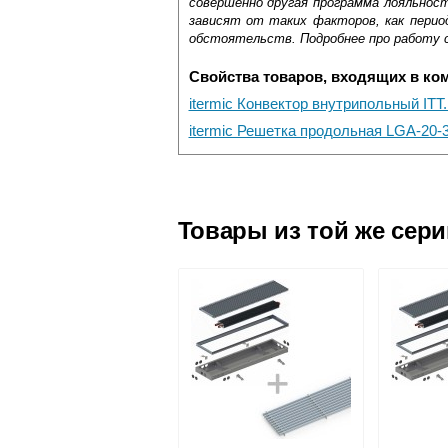
совершенно другая программа лояльнос
зависят от таких факторов, как период
обстоятельств. Подробнее про работу 
Свойства товаров, входящих в ко
itermic Конвектор внутрипольный ITT
itermic Решетка продольная LGA-20-3
Самовывоз.
Оставьте отзыв
Доставка сантехники по Москве и Мос
Возможные способы оплаты:
Товары из той же сер
Наличный расчёт
Банковской картой на сайте в ре
Банковской картой при получении 
Интернет-деньгами (Yandex-деньги
Безналичный расчёт (возможно и
Подъем на этаж.
услуга платная
возможность