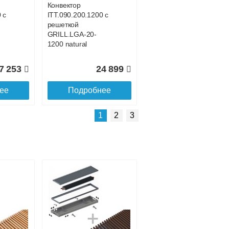
Конвектор
 с
ITT.090.200.1200 с
решеткой
GRILL.LGA-20-
1200 natural
7 253
24 899
ее
Подробнее
Подробнее о доставке
1
2
3
Конвектор
с
ITT.090.200.1500 с
решеткой