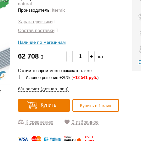
антия
natural
Производитель:
Itermic
Характеристики
Состав поставки
Наличие по магазинам
62 708
-
+
шт
Б
С этим товаром можно заказать также:
Угловое решение +20% (
+
12 541 руб.
)
б/н расчет (для юр. лиц)
1
Купить
Купить в 1 клик
К сравнению
В избранное