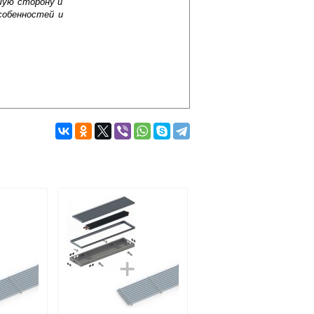
шую сторону и
собенностей и
Подробнее об оплате