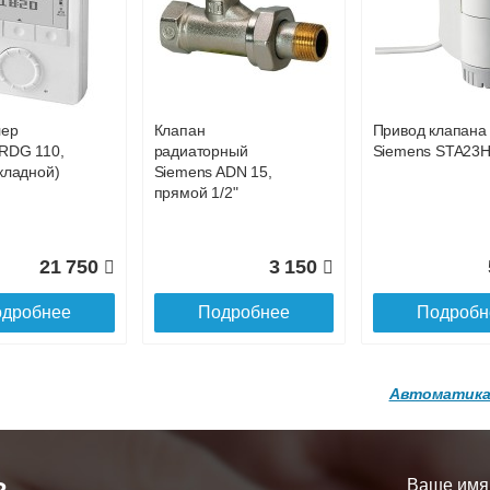
р
Конвектор
Конвектор
00.600 с
ITT.080.200.1200 с
ITT.080.200.1200
33 724
35 313
3
й
решеткой
решеткой
GA-20-600
GRILL.SGA-20-
GRILL.SGW-20-
дробнее
Подробнее
Подробн
1200 brown
1200 венге
лер
Клапан
Привод клапана
16 871
28 142
3
RDG 110,
радиаторный
Siemens STA23
кладной)
Siemens ADN 15,
дробнее
Подробнее
Подробн
прямой 1/2"
21 750
3 150
дробнее
Подробнее
Подробн
Автоматика
р
Конвектор
Конвектор
200.1300 с
ITT.080.200.1200 с
ITT.080.200.1000
й
решеткой
решеткой
Ваше имя