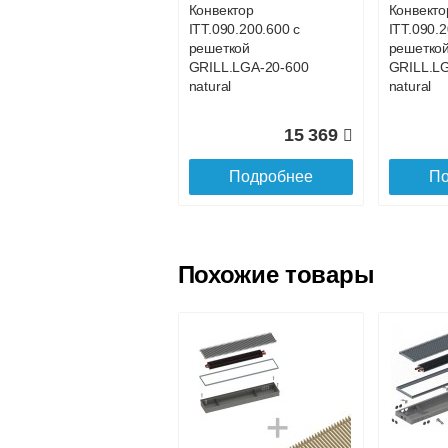
Конвектор
Конвекто
ITT.090.200.600 с
ITT.090.2
Доставка в регионы России.
решеткой
решетко
GRILL.LGA-20-600
GRILL.L
natural
natural
15 369
Подробнее
По
Похожие товары
Конвектор
Конвекто
ITT.090.200.1100 с
ITT.090.
решеткой
решетко