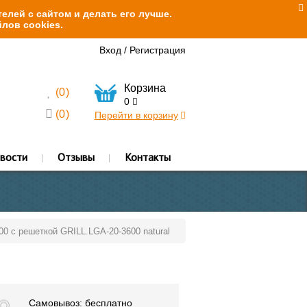
елей с сайтом и делать его лучше.
лов cookies.
Вход
/
Регистрация
Корзина
(
0
)
0
(
0
)
Перейти в корзину
вости
Отзывы
Контакты
00 с решеткой GRILL.LGA-20-3600 natural
Самовывоз: бесплатно