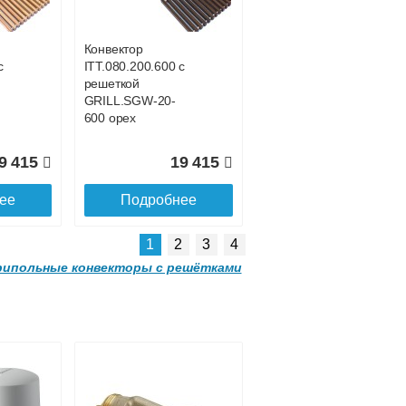
00
GRILL.LGA-20-
1500 natural
Конвектор
с
ITT.080.200.600 с
8 731
30 428
решеткой
GRILL.SGW-20-
ее
Подробнее
600 орех
9 415
19 415
ее
Подробнее
1
2
3
4
ипольные конвекторы с решётками
Конвектор
 с
ITT.090.200.2000 с
решеткой
GRILL.LGA-20-
2000 natural