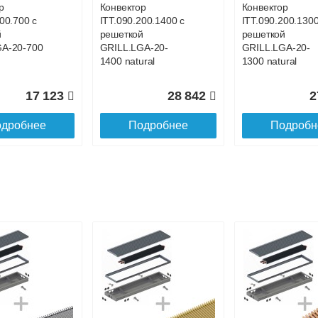
р
Конвектор
Конвектор
00.700 с
ITT.090.200.1400 с
ITT.090.200.1300
й
решеткой
решеткой
GA-20-700
GRILL.LGA-20-
GRILL.LGA-20-
1400 natural
1300 natural
17 123
28 842
2
дробнее
Подробнее
Подробн
р
Конвектор
Конвектор
200.1000 с
ITT.090.200.900 с
ITT.090.200.800 
й
решеткой
решеткой