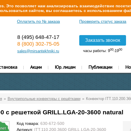
s. Это позволяет нам анализировать взаимодействие посетит
ользоваться сайтом, вы соглашаетесь с использованием фай
Оплатить по № заказа
Проверить статус заказа
8 (495) 648-47-17
Заказать звонок
8 (800) 302-75-05
00
00
часы работы: 9
-19
sales@mirsantekhniki.ru
становка
Акции
Юр. лицам
Публикации
Но
я
Внутрипольные конвекторы с решётками
Конвектор ITT.110.200.36
00 с решеткой GRILL.LGA-20-3600 natural
Код товара:
630-672-500
 лет
Артикул:
ITT.110.200.3600 GRILL.LGA-20-3600