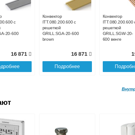
A-20-
GRILL.LGA-20-900
GRILL.LGA-20-8
ral
natural
natural
р
Конвектор
Конвектор
00.600 с
ITT.080.200.600 с
ITT.080.200.600 
21 521
20 334
1
й
решеткой
решеткой
GA-20-600
GRILL.SGA-20-600
GRILL.SGW-20-
дробнее
Подробнее
Подробн
brown
600 венге
16 871
16 871
1
дробнее
Подробнее
Подробн
Внутр
ают
р
Конвектор
Конвектор
200.1700 с
ITT.090.200.1800 с
ITT.090.200.1900
й
решеткой
решеткой
A-20-
GRILL.LGA-20-
GRILL.LGA-20-
ral
1800 natural
1900 natural