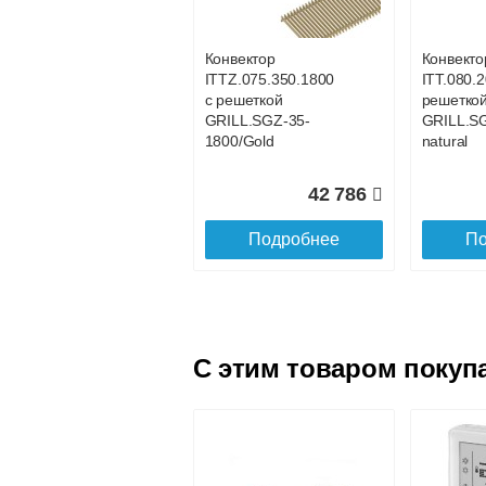
GRILL.LGA-20-
GRILL.LG
1100 natural
1000 natu
Конвектор
Конвекто
ITTZ.075.350.1800
ITT.080.2
23 313
с решеткой
решетко
GRILL.SGZ-35-
GRILL.S
Подробнее
По
1800/Gold
natural
42 786
Подробнее
По
C этим товаром покуп
Конвектор
Конвекто
ITT.090.200.1600 с
ITT.090.
решеткой
решетко
GRILL.LGA-20-
GRILL.LG
1600 natural
1700 natu