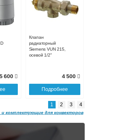
Конвектор
 с
ITT.080.200.1200 с
7 027
39 252
решеткой
GRILL.SGW-20-
ее
Подробнее
1200 орех
Клапан
2 501
32 501
HD
радиаторный
Siemens VUN 215,
ее
Подробнее
осевой 1/2"
5 600
4 500
ее
Подробнее
1
2
3
4
 и комплектующие для конвекторов
Конвектор
 с
ITT.080.200.1300 с
решеткой