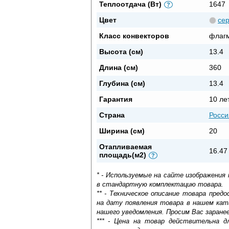
Теплоотдача (Вт)
1647
?
Цвет
се
Класс конвекторов
флаг
Высота (см)
13.4
Длина (см)
360
Глубина (см)
13.4
Гарантия
10 ле
Страна
Росси
Ширина (см)
20
Отапливаемая
16.47
площадь(м2)
?
* - Используемые на сайте изображения
в стандартную комплектацию товара.
** - Техническое описание товара пре
на дату появления товара в нашем кат
нашего уведомления. Просим Вас заране
*** - Цена на товар действительна д