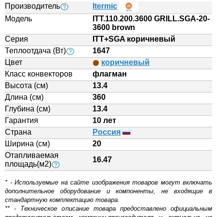
Производитель
Itermic
?
Модель
ITT.110.200.3600 GRILL.SGA-20-
3600 brown
Серия
ITT+SGA коричневый
Теплоотдача (Вт)
1647
?
Цвет
коричневый
Класс конвекторов
флагман
Высота (см)
13.4
Длина (см)
360
Глубина (см)
13.4
Гарантия
10 лет
Страна
Россия
Ширина (см)
20
Отапливаемая
16.47
площадь(м2)
?
* - Используемые на сайте изображения товаров могут включать
дополнительное оборудование и компоненты, не входящие в
стандартную комплектацию товара.
** - Техническое описание товара предоставлено официальным