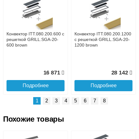
Доставка сантехники по Москве и Московской области
Наличный расчёт
Банковской картой на сайте в режиме реального
времени
Банковской картой при получении товара как при
доставке, так и самовывозом
Интернет-деньгами (Yandex-деньги, Web-money,
Конвектор ITT.080.200.600 с
Конвектор ITT.080.200.1200
Qiwi-кошельки и другие).
решеткой GRILL.SGA-20-
с решеткой GRILL.SGA-20-
Безналичный расчёт (возможно и с НДС)
600 brown
1200 brown
подробнее...
Подробнее об оплате
16 871
28 142
Подробнее
Подробнее
1
2
3
4
5
6
7
8
Похожие товары
Подъем на этаж.
Конвектор ITT.080.200.1300
Конвектор ITT.080.200.1000