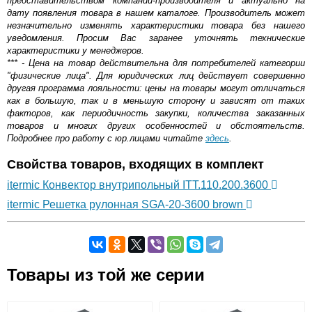
представительством компании-производителя и актуально на
дату появления товара в нашем каталоге. Производитель может
незначительно изменять характеристики товара без нашего
уведомления. Просим Вас заранее уточнять технические
характеристики у менеджеров.
*** - Цена на товар действительна для потребителей категории
"физические лица". Для юридических лиц действует совершенно
другая программа лояльности: цены на товары могут отличаться
как в большую, так и в меньшую сторону и зависят от таких
факторов, как периодичность закупки, количества заказанных
товаров и многих других особенностей и обстоятельств.
Подробнее про работу с юр.лицами читайте
здесь
.
Свойства товаров, входящих в комплект
itermic Конвектор внутрипольный ITT.110.200.3600
itermic Решетка рулонная SGA-20-3600 brown
Самовывоз.
Товары из той же серии
Оставьте отзыв
Возможные способы оплаты: