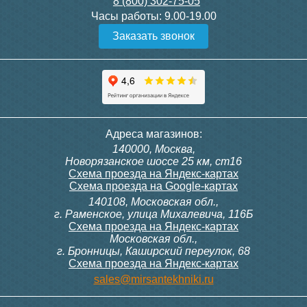
8 (800) 302-75-05
Подробнее
Подробнее
Часы работы:
9.00-19.00
Заказать звонок
Конвектор ITT.080.200.1300
Конвектор ITT.080.200.1000
с решеткой GRILL.SGW-20-
с решеткой GRILL.SGW-20-
1300 венге
1000 венге
35 326
28 391
Контроллер Siemens RDF
ИК пульт управления
Адреса магазинов:
300, 230В (врезной - квадр.
Siemens IRA 211
140000, Москва,
коробка)
Подробнее
Подробнее
Новорязанское шоссе 25 км, ст16
Схема проезда на Яндекс-картах
Схема проезда на Google-картах
140108, Московская обл.,
9 700
3 600
г. Раменское, улица Михалевича, 116Б
Схема проезда на Яндекс-картах
Московская обл.,
Подробнее
Подробнее
г. Бронницы, Каширский переулок, 68
Схема проезда на Яндекс-картах
Конвектор ITT.080.200.1000
Конвектор ITT.080.200.900 с
sales@mirsantekhniki.ru
с решеткой GRILL.SGW-20-
решеткой GRILL.SGA-20-
1000 орех
900 natural