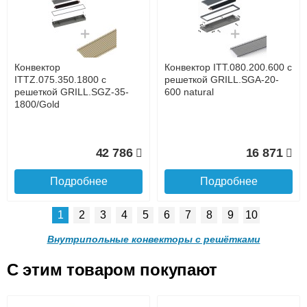
с решеткой GRILL.SGA-20-
с решеткой GRILL.SGA-20-
1300 brown
1000 brown
до подъезда
услуга платная
возможность
Конвектор
Конвектор ITT.080.200.600 с
30 665
24 638
ITTZ.075.350.1800 с
решеткой GRILL.SGA-20-
решеткой GRILL.SGZ-35-
600 natural
1800/Gold
Подробнее
Подробнее
Доставка в регионы России.
42 786
16 871
Подробнее
Подробнее
1
2
3
4
5
6
7
8
9
10
Конвектор ITT.080.200.900 с
Конвектор ITT.080.200.800 с
решеткой GRILL.SGA-20-
решеткой GRILL.SGA-20-
Внутрипольные конвекторы с решётками
900 brown
800 brown
C этим товаром покупают
Конвектор ITT.080.200.600 с
Конвектор ITT.080.200.600 с
решеткой GRILL.SGA-20-
решеткой GRILL.SGW-20-