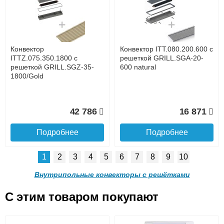
с решеткой GRILL.SGA-20-
с решеткой GRILL.SGA-20-
1300 brown
1000 brown
до подъезда
услуга платная
возможность
Конвектор
Конвектор ITT.080.200.600 с
30 665
24 638
ITTZ.075.350.1800 с
решеткой GRILL.SGA-20-
решеткой GRILL.SGZ-35-
600 natural
1800/Gold
Подробнее
Подробнее
Доставка в регионы России.
42 786
16 871
Подробнее
Подробнее
1
2
3
4
5
6
7
8
9
10
Конвектор ITT.080.200.900 с
Конвектор ITT.080.200.800 с
решеткой GRILL.SGA-20-
решеткой GRILL.SGA-20-
Внутрипольные конвекторы с решётками
900 brown
800 brown
C этим товаром покупают
Конвектор ITT.080.200.600 с
Конвектор ITT.080.200.600 с
решеткой GRILL.SGA-20-
решеткой GRILL.SGW-20-