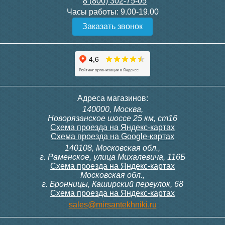
8 (800) 302-75-05
Подробнее
Подробнее
Часы работы:
9.00-19.00
Заказать звонок
Конвектор ITT.080.200.1300
Конвектор ITT.080.200.1000
с решеткой GRILL.SGW-20-
с решеткой GRILL.SGW-20-
1300 венге
1000 венге
35 326
28 391
Контроллер Siemens RDG
Контроллер Siemens RDF
Адреса магазинов:
100T, 230В (накладной,
300, 230В (врезной - квадр.
140000, Москва,
расписание, упр.с пульта)
коробка)
Подробнее
Подробнее
Новорязанское шоссе 25 км, ст16
Схема проезда на Яндекс-картах
Схема проезда на Google-картах
140108, Московская обл.,
28 000
9 700
г. Раменское, улица Михалевича, 116Б
Схема проезда на Яндекс-картах
Московская обл.,
Подробнее
Подробнее
г. Бронницы, Каширский переулок, 68
Схема проезда на Яндекс-картах
Конвектор ITT.080.200.1000
Конвектор ITT.080.200.900 с
sales@mirsantekhniki.ru
с решеткой GRILL.SGW-20-
решеткой GRILL.SGA-20-
1000 орех
900 natural