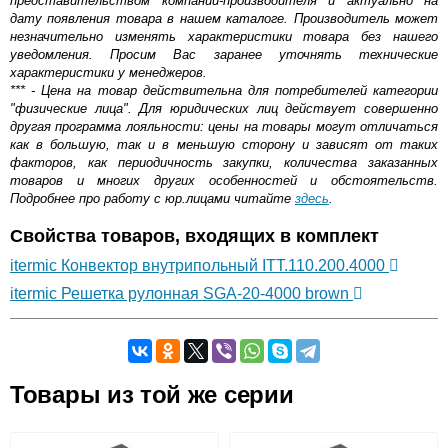
представительством компании-производителя и актуально на
дату появления товара в нашем каталоге. Производитель может
незначительно изменять характеристики товара без нашего
уведомления. Просим Вас заранее уточнять технические
характеристики у менеджеров.
*** - Цена на товар действительна для потребителей категории
"физические лица". Для юридических лиц действует совершенно
другая программа лояльности: цены на товары могут отличаться
как в большую, так и в меньшую сторону и зависят от таких
факторов, как периодичность закупки, количества заказанных
товаров и многих других особенностей и обстоятельств.
Подробнее про работу с юр.лицами читайте
здесь
.
Свойства товаров, входящих в комплект
itermic Конвектор внутрипольный ITT.110.200.4000
itermic Решетка рулонная SGA-20-4000 brown
Самовывоз.
Товары из той же серии
Оставьте отзыв
Возможные способы оплаты: