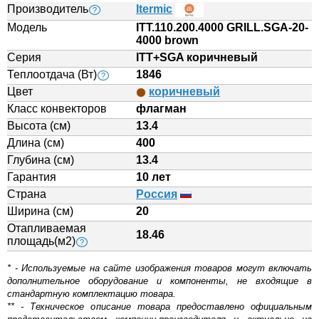
Производитель
Itermic
?
Модель
ITT.110.200.4000 GRILL.SGA-20-
4000 brown
Серия
ITT+SGA коричневый
Теплоотдача (Вт)
1846
?
Цвет
коричневый
Класс конвекторов
флагман
Высота (см)
13.4
Длина (см)
400
Глубина (см)
13.4
Гарантия
10 лет
Страна
Россия
Ширина (см)
20
Отапливаемая
18.46
площадь(м2)
?
* - Используемые на сайте изображения товаров могут включать
дополнительное оборудование и компоненты, не входящие в
стандартную комплектацию товара.
** - Техническое описание товара предоставлено официальным