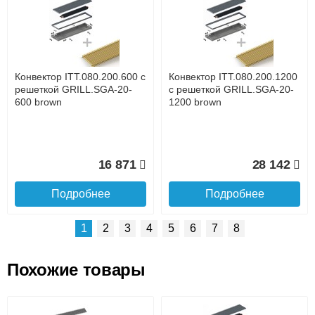
Доставка сантехники по Москве и Московской области
Наличный расчёт
Банковской картой на сайте в режиме реального
времени
Банковской картой при получении товара как при
доставке, так и самовывозом
Интернет-деньгами (Yandex-деньги, Web-money,
Конвектор ITT.080.200.600 с
Конвектор ITT.080.200.1200
Qiwi-кошельки и другие).
решеткой GRILL.SGA-20-
с решеткой GRILL.SGA-20-
Безналичный расчёт (возможно и с НДС)
600 brown
1200 brown
подробнее...
Подробнее об оплате
16 871
28 142
Подробнее
Подробнее
1
2
3
4
5
6
7
8
Похожие товары
Подъем на этаж.
Конвектор ITT.080.200.1300
Конвектор ITT.080.200.1000