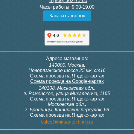
8 (800) 302-75-05
Подробнее
Подробнее
Часы работы:
9.00-19.00
Заказать звонок
Конвектор ITT.080.200.1300
Конвектор ITT.080.200.1000
с решеткой GRILL.SGW-20-
с решеткой GRILL.SGW-20-
1300 венге
1000 венге
35 326
28 391
Темоголовка Siemens
Контроллер Siemens RAB
Адреса магазинов:
RTN51
11, 230В (механ.)
140000, Москва,
Подробнее
Подробнее
Новорязанское шоссе 25 км, ст16
Схема проезда на Яндекс-картах
Схема проезда на Google-картах
140108, Московская обл.,
3 950
6 000
г. Раменское, улица Михалевича, 116Б
Схема проезда на Яндекс-картах
Московская обл.,
Подробнее
Подробнее
г. Бронницы, Каширский переулок, 68
Схема проезда на Яндекс-картах
Конвектор ITT.080.200.1000
Конвектор ITT.080.200.900 с
sales@mirsantekhniki.ru
с решеткой GRILL.SGW-20-
решеткой GRILL.SGA-20-
1000 орех
900 natural