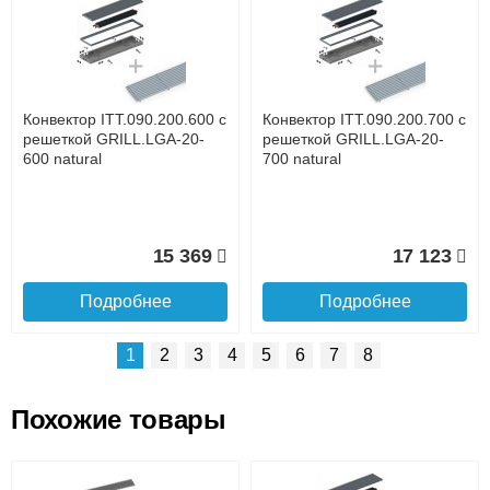
Доставка сантехники по Москве и Московской области
Наличный расчёт
Банковской картой на сайте в режиме реального
времени
Банковской картой при получении товара как при
доставке, так и самовывозом
Интернет-деньгами (Yandex-деньги, Web-money,
Конвектор ITT.090.200.600 с
Конвектор ITT.090.200.700 с
Qiwi-кошельки и другие).
решеткой GRILL.LGA-20-
решеткой GRILL.LGA-20-
Безналичный расчёт (возможно и с НДС)
600 natural
700 natural
подробнее...
Подробнее об оплате
15 369
17 123
Подробнее
Подробнее
1
2
3
4
5
6
7
8
Похожие товары
Подъем на этаж.
Конвектор ITT.090.200.1400
Конвектор ITT.090.200.1300