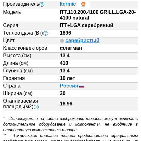
Производитель
Itermic
?
Модель
ITT.110.200.4100 GRILL.LGA-20-
4100 natural
Серия
ITT+LGA серебряный
Теплоотдача (Вт)
1896
?
Цвет
серебристый
Класс конвекторов
флагман
Высота (см)
13.4
Длина (см)
410
Глубина (см)
13.4
Гарантия
10 лет
Страна
Россия
Ширина (см)
20
Отапливаемая
18.96
площадь(м2)
?
* - Используемые на сайте изображения товаров могут включать
дополнительное оборудование и компоненты, не входящие в
стандартную комплектацию товара.
** - Техническое описание товара предоставлено официальным