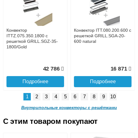
с решеткой GRILL.LGA-20-
с решеткой GRILL.LGA-20-
1400 natural
1300 natural
до подъезда
услуга платная
возможность
Конвектор
Конвектор ITT.080.200.600 с
28 842
27 253
ITTZ.075.350.1800 с
решеткой GRILL.SGA-20-
решеткой GRILL.SGZ-35-
600 natural
1800/Gold
Подробнее
Подробнее
Доставка в регионы России.
42 786
16 871
Подробнее
Подробнее
1
2
3
4
5
6
7
8
9
10
Конвектор ITT.090.200.1200
Конвектор ITT.090.200.1100
с решеткой GRILL.LGA-20-
с решеткой GRILL.LGA-20-
Внутрипольные конвекторы с решётками
1200 natural
1100 natural
C этим товаром покупают
Конвектор ITT.080.200.600 с
Конвектор ITT.080.200.600 с
решеткой GRILL.SGA-20-
решеткой GRILL.SGW-20-