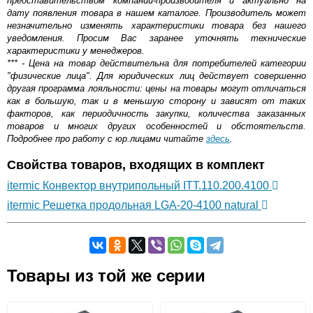
представительством компании-производителя и актуально на
дату появления товара в нашем каталоге. Производитель может
незначительно изменять характеристики товара без нашего
уведомления. Просим Вас заранее уточнять технические
характеристики у менеджеров.
*** - Цена на товар действительна для потребителей категории
"физические лица". Для юридических лиц действует совершенно
другая программа лояльности: цены на товары могут отличаться
как в большую, так и в меньшую сторону и зависят от таких
факторов, как периодичность закупки, количества заказанных
товаров и многих других особенностей и обстоятельств.
Подробнее про работу с юр.лицами читайте
здесь
.
Свойства товаров, входящих в комплект
itermic Конвектор внутрипольный ITT.110.200.4100
itermic Решетка продольная LGA-20-4100 natural
Самовывоз.
Товары из той же серии
Оставьте отзыв
Возможные способы оплаты: