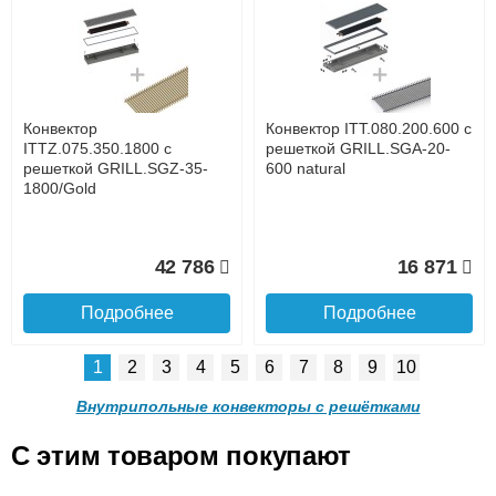
Конвектор ITT.080.200.1300
Конвектор ITT.080.200.1000
с решеткой GRILL.SGW-20-
с решеткой GRILL.SGW-20-
1300 венге
1000 венге
до подъезда
услуга платная
возможность
Конвектор
Конвектор ITT.080.200.600 с
35 326
28 391
ITTZ.075.350.1800 с
решеткой GRILL.SGA-20-
решеткой GRILL.SGZ-35-
600 natural
1800/Gold
Подробнее
Подробнее
Доставка в регионы России.
42 786
16 871
Подробнее
Подробнее
1
2
3
4
5
6
7
8
9
10
Конвектор ITT.080.200.900 с
Конвектор ITT.080.200.800 с
решеткой GRILL.SGW-20-
решеткой GRILL.SGW-20-
Внутрипольные конвекторы с решётками
900 венге
800 венге
C этим товаром покупают
Конвектор ITT.080.200.600 с
Конвектор ITT.080.200.600 с