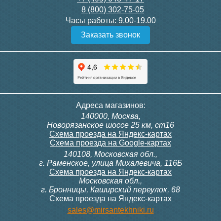
8 (800) 302-75-05
Подробнее
Подробнее
Часы работы:
9.00-19.00
Заказать звонок
Конвектор ITT.080.200.1300
Конвектор ITT.080.200.1000
с решеткой GRILL.SGW-20-
с решеткой GRILL.SGW-20-
1300 венге
1000 венге
35 326
28 391
Клапан радиаторный
Модуль-адаптер itermic
Адреса магазинов:
Siemens VDN 115, прямой
ITTB на DIN рейку
140000, Москва,
1/2"
Подробнее
Подробнее
Новорязанское шоссе 25 км, ст16
Схема проезда на Яндекс-картах
Схема проезда на Google-картах
140108, Московская обл.,
3 300
23 500
г. Раменское, улица Михалевича, 116Б
Схема проезда на Яндекс-картах
Московская обл.,
Подробнее
Подробнее
г. Бронницы, Каширский переулок, 68
Схема проезда на Яндекс-картах
Конвектор ITT.080.200.1000
Конвектор ITT.080.200.900 с
sales@mirsantekhniki.ru
с решеткой GRILL.SGW-20-
решеткой GRILL.SGA-20-
1000 орех
900 natural