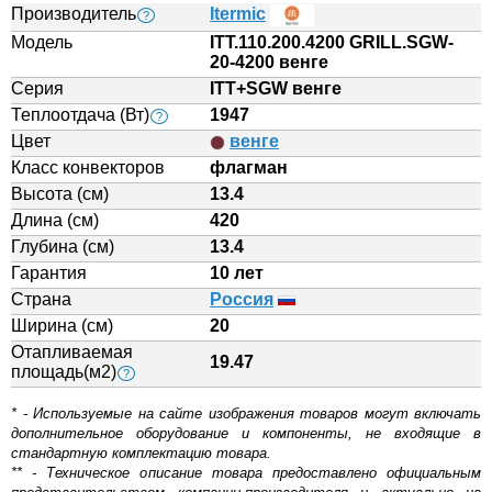
Производитель
Itermic
?
Модель
ITT.110.200.4200 GRILL.SGW-
20-4200 венге
Серия
ITT+SGW венге
Теплоотдача (Вт)
1947
?
Цвет
венге
Класс конвекторов
флагман
Высота (см)
13.4
Длина (см)
420
Глубина (см)
13.4
Гарантия
10 лет
Страна
Россия
Ширина (см)
20
Отапливаемая
19.47
площадь(м2)
?
* - Используемые на сайте изображения товаров могут включать
дополнительное оборудование и компоненты, не входящие в
стандартную комплектацию товара.
** - Техническое описание товара предоставлено официальным