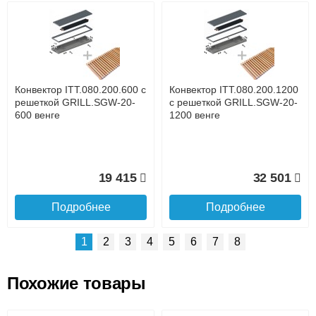
Возможные способы оплаты:
Доставка сантехники по Москве и Московской области
Наличный расчёт
Банковской картой на сайте в режиме реального
времени
Банковской картой при получении товара как при
доставке, так и самовывозом
Интернет-деньгами (Yandex-деньги, Web-money,
Конвектор ITT.080.200.600 с
Конвектор ITT.080.200.1200
Qiwi-кошельки и другие).
решеткой GRILL.SGW-20-
с решеткой GRILL.SGW-20-
Безналичный расчёт (возможно и с НДС)
600 венге
1200 венге
подробнее...
Подробнее об оплате
19 415
32 501
Подробнее
Подробнее
1
2
3
4
5
6
7
8
Похожие товары
Подъем на этаж.