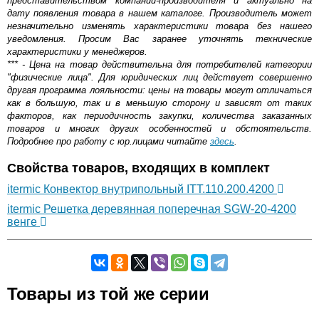
представительством компании-производителя и актуально на
дату появления товара в нашем каталоге. Производитель может
незначительно изменять характеристики товара без нашего
уведомления. Просим Вас заранее уточнять технические
характеристики у менеджеров.
*** - Цена на товар действительна для потребителей категории
"физические лица". Для юридических лиц действует совершенно
другая программа лояльности: цены на товары могут отличаться
как в большую, так и в меньшую сторону и зависят от таких
факторов, как периодичность закупки, количества заказанных
товаров и многих других особенностей и обстоятельств.
Подробнее про работу с юр.лицами читайте
здесь
.
Свойства товаров, входящих в комплект
itermic Конвектор внутрипольный ITT.110.200.4200
itermic Решетка деревянная поперечная SGW-20-4200
венге
Самовывоз.
Товары из той же серии
Оставьте отзыв