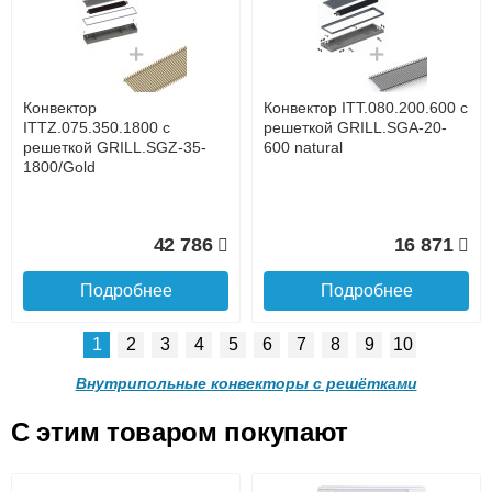
с решеткой GRILL.LGA-20-
с решеткой GRILL.LGA-20-
1400 natural
1300 natural
до подъезда
услуга платная
возможность
Конвектор
Конвектор ITT.080.200.600 с
28 842
27 253
ITTZ.075.350.1800 с
решеткой GRILL.SGA-20-
решеткой GRILL.SGZ-35-
600 natural
1800/Gold
Подробнее
Подробнее
Доставка в регионы России.
42 786
16 871
Подробнее
Подробнее
1
2
3
4
5
6
7
8
9
10
Конвектор ITT.090.200.1200
Конвектор ITT.090.200.1100
с решеткой GRILL.LGA-20-
с решеткой GRILL.LGA-20-
Внутрипольные конвекторы с решётками
1200 natural
1100 natural
C этим товаром покупают
Конвектор ITT.080.200.600 с
Конвектор ITT.080.200.600 с
решеткой GRILL.SGA-20-
решеткой GRILL.SGW-20-