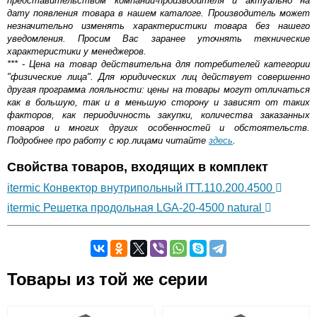
представительством компании-производителя и актуально на
дату появления товара в нашем каталоге. Производитель может
незначительно изменять характеристики товара без нашего
уведомления. Просим Вас заранее уточнять технические
характеристики у менеджеров.
*** - Цена на товар действительна для потребителей категории
"физические лица". Для юридических лиц действует совершенно
другая программа лояльности: цены на товары могут отличаться
как в большую, так и в меньшую сторону и зависят от таких
факторов, как периодичность закупки, количества заказанных
товаров и многих других особенностей и обстоятельств.
Подробнее про работу с юр.лицами читайте
здесь
.
Свойства товаров, входящих в комплект
itermic Конвектор внутрипольный ITT.110.200.4500
itermic Решетка продольная LGA-20-4500 natural
Самовывоз.
Товары из той же серии
Оставьте отзыв
Возможные способы оплаты: