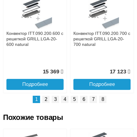
Доставка сантехники по Москве и Московской области
Наличный расчёт
Банковской картой на сайте в режиме реального
времени
Банковской картой при получении товара как при
доставке, так и самовывозом
Интернет-деньгами (Yandex-деньги, Web-money,
Конвектор ITT.090.200.600 с
Конвектор ITT.090.200.700 с
Qiwi-кошельки и другие).
решеткой GRILL.LGA-20-
решеткой GRILL.LGA-20-
Безналичный расчёт (возможно и с НДС)
600 natural
700 natural
подробнее...
Подробнее об оплате
15 369
17 123
Подробнее
Подробнее
1
2
3
4
5
6
7
8
Похожие товары
Подъем на этаж.
Конвектор ITT.090.200.1400
Конвектор ITT.090.200.1300