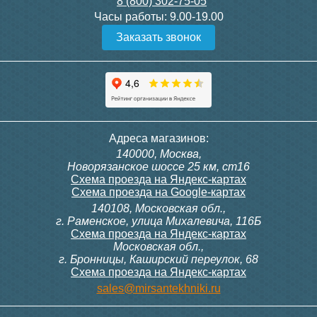
8 (800) 302-75-05
Подробнее
Подробнее
Часы работы:
9.00-19.00
Заказать звонок
Конвектор ITT.080.200.1300
Конвектор ITT.080.200.1000
с решеткой GRILL.SGW-20-
с решеткой GRILL.SGW-20-
1300 венге
1000 венге
35 326
28 391
Контроллер Siemens RDG
Контроллер Siemens RDF
Адреса магазинов:
100T, 230В (накладной,
300, 230В (врезной - квадр.
140000, Москва,
расписание, упр.с пульта)
коробка)
Подробнее
Подробнее
Новорязанское шоссе 25 км, ст16
Схема проезда на Яндекс-картах
Схема проезда на Google-картах
140108, Московская обл.,
28 000
9 700
г. Раменское, улица Михалевича, 116Б
Схема проезда на Яндекс-картах
Московская обл.,
Подробнее
Подробнее
г. Бронницы, Каширский переулок, 68
Схема проезда на Яндекс-картах
Конвектор ITT.080.200.1000
Конвектор ITT.080.200.900 с
sales@mirsantekhniki.ru
с решеткой GRILL.SGW-20-
решеткой GRILL.SGA-20-
1000 орех
900 natural