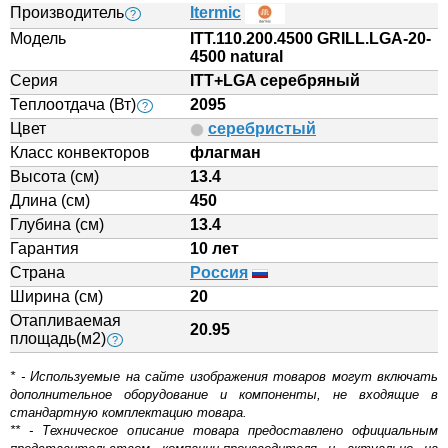
Производитель
Itermic
?
Модель
ITT.110.200.4500 GRILL.LGA-20-
4500 natural
Серия
ITT+LGA серебряный
Теплоотдача (Вт)
2095
?
Цвет
серебристый
Класс конвекторов
флагман
Высота (см)
13.4
Длина (см)
450
Глубина (см)
13.4
Гарантия
10 лет
Страна
Россия
Ширина (см)
20
Отапливаемая
20.95
площадь(м2)
?
* - Используемые на сайте изображения товаров могут включать
дополнительное оборудование и компоненты, не входящие в
стандартную комплектацию товара.
** - Техническое описание товара предоставлено официальным