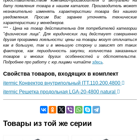
представительством компании-производителя и актуально на
дату появления товара в нашем каталоге. Производитель может
незначительно изменять характеристики товара без нашего
уведомления. Просим Вас заранее уточнять технические
характеристики у менеджеров.
*** - Цена на товар действительна для потребителей категории
"физические лица". Для юридических лиц действует совершенно
другая программа лояльности: цены на товары могут отличаться
как в большую, так и в меньшую сторону и зависят от таких
факторов, как периодичность закупки, количества заказанных
товаров и многих других особенностей и обстоятельств.
Подробнее про работу с юр.лицами читайте
здесь
.
Свойства товаров, входящих в комплект
itermic Конвектор внутрипольный ITT.110.200.4800
itermic Решетка продольная LGA-20-4800 natural
Самовывоз.
Товары из той же серии
Оставьте отзыв
Возможные способы оплаты: