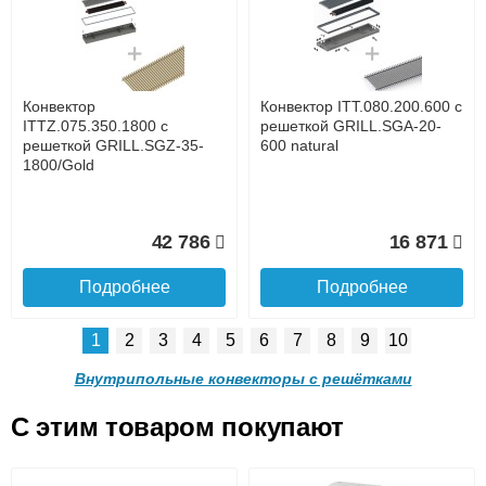
с решеткой GRILL.LGA-20-
с решеткой GRILL.LGA-20-
1400 natural
1300 natural
до подъезда
услуга платная
возможность
Конвектор
Конвектор ITT.080.200.600 с
28 842
27 253
ITTZ.075.350.1800 с
решеткой GRILL.SGA-20-
решеткой GRILL.SGZ-35-
600 natural
1800/Gold
Подробнее
Подробнее
Доставка в регионы России.
42 786
16 871
Подробнее
Подробнее
1
2
3
4
5
6
7
8
9
10
Конвектор ITT.090.200.1200
Конвектор ITT.090.200.1100
с решеткой GRILL.LGA-20-
с решеткой GRILL.LGA-20-
Внутрипольные конвекторы с решётками
1200 natural
1100 natural
C этим товаром покупают
Конвектор ITT.080.200.600 с
Конвектор ITT.080.200.600 с
решеткой GRILL.SGA-20-
решеткой GRILL.SGW-20-