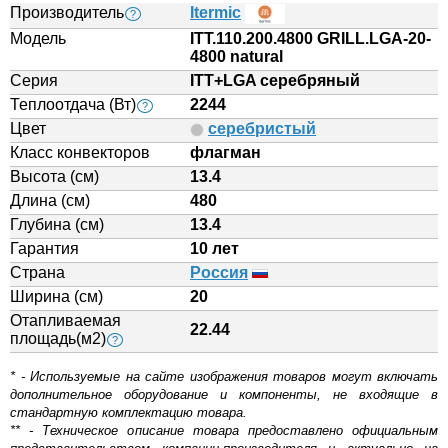
Производитель
Itermic
?
Модель
ITT.110.200.4800 GRILL.LGA-20-
4800 natural
Серия
ITT+LGA серебряный
Теплоотдача (Вт)
2244
?
Цвет
серебристый
Класс конвекторов
флагман
Высота (см)
13.4
Длина (см)
480
Глубина (см)
13.4
Гарантия
10 лет
Страна
Россия
Ширина (см)
20
Отапливаемая
22.44
площадь(м2)
?
* - Используемые на сайте изображения товаров могут включать
дополнительное оборудование и компоненты, не входящие в
стандартную комплектацию товара.
** - Техническое описание товара предоставлено официальным