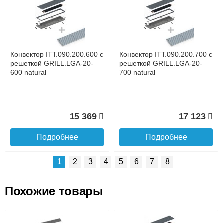
Доставка сантехники по Москве и Московской области
Наличный расчёт
Банковской картой на сайте в режиме реального
времени
Банковской картой при получении товара как при
доставке, так и самовывозом
Интернет-деньгами (Yandex-деньги, Web-money,
Конвектор ITT.090.200.600 с
Конвектор ITT.090.200.700 с
Qiwi-кошельки и другие).
решеткой GRILL.LGA-20-
решеткой GRILL.LGA-20-
Безналичный расчёт (возможно и с НДС)
600 natural
700 natural
подробнее...
Подробнее об оплате
15 369
17 123
Подробнее
Подробнее
1
2
3
4
5
6
7
8
Похожие товары
Подъем на этаж.
Конвектор ITT.090.200.1400
Конвектор ITT.090.200.1300