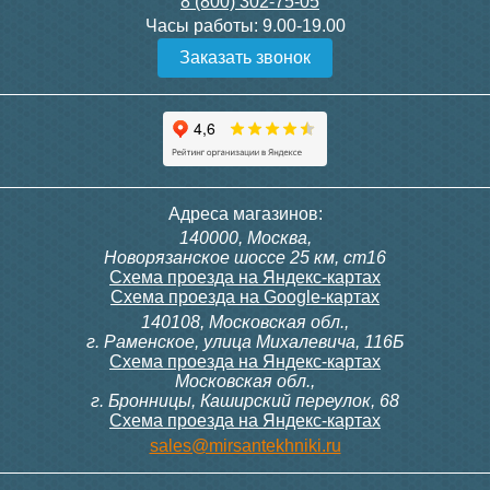
8 (800) 302-75-05
Подробнее
Подробнее
Часы работы:
9.00-19.00
Заказать звонок
Конвектор ITT.080.200.1300
Конвектор ITT.080.200.1000
с решеткой GRILL.SGW-20-
с решеткой GRILL.SGW-20-
1300 венге
1000 венге
35 326
28 391
Темоголовка Siemens
Контроллер Siemens RAB
Адреса магазинов:
RTN51
11, 230В (механ.)
140000, Москва,
Подробнее
Подробнее
Новорязанское шоссе 25 км, ст16
Схема проезда на Яндекс-картах
Схема проезда на Google-картах
140108, Московская обл.,
3 950
6 000
г. Раменское, улица Михалевича, 116Б
Схема проезда на Яндекс-картах
Московская обл.,
Подробнее
Подробнее
г. Бронницы, Каширский переулок, 68
Схема проезда на Яндекс-картах
Конвектор ITT.080.200.1000
Конвектор ITT.080.200.900 с
sales@mirsantekhniki.ru
с решеткой GRILL.SGW-20-
решеткой GRILL.SGA-20-
1000 орех
900 natural