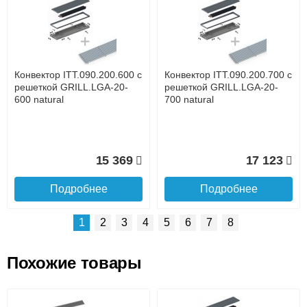
Доставка сантехники по Москве и Московской области
Наличный расчёт
Банковской картой на сайте в режиме реального
времени
Банковской картой при получении товара как при
доставке, так и самовывозом
Интернет-деньгами (Yandex-деньги, Web-money,
Конвектор ITT.090.200.600 с
Конвектор ITT.090.200.700 с
Qiwi-кошельки и другие).
решеткой GRILL.LGA-20-
решеткой GRILL.LGA-20-
Безналичный расчёт (возможно и с НДС)
600 natural
700 natural
подробнее...
Подробнее об оплате
15 369
17 123
Подробнее
Подробнее
1
2
3
4
5
6
7
8
Похожие товары
Подъем на этаж.
Конвектор ITT.090.200.1400
Конвектор ITT.090.200.1300