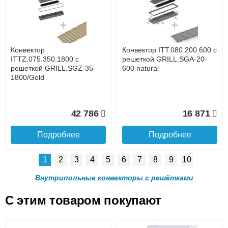
с решеткой GRILL.LGA-20-
с решеткой GRILL.LGA-20-
1400 natural
1300 natural
до подъезда
услуга платная
возможность
Конвектор
Конвектор ITT.080.200.600 с
28 842
27 253
ITTZ.075.350.1800 с
решеткой GRILL.SGA-20-
решеткой GRILL.SGZ-35-
600 natural
1800/Gold
Подробнее
Подробнее
Доставка в регионы России.
42 786
16 871
Подробнее
Подробнее
1
2
3
4
5
6
7
8
9
10
Конвектор ITT.090.200.1200
Конвектор ITT.090.200.1100
с решеткой GRILL.LGA-20-
с решеткой GRILL.LGA-20-
Внутрипольные конвекторы с решётками
1200 natural
1100 natural
C этим товаром покупают
Конвектор ITT.080.200.600 с
Конвектор ITT.080.200.600 с
решеткой GRILL.SGA-20-
решеткой GRILL.SGW-20-