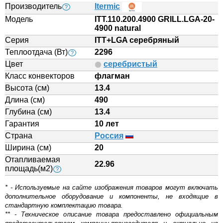
Производитель
Itermic
?
Модель
ITT.110.200.4900 GRILL.LGA-20-
4900 natural
Серия
ITT+LGA серебряный
Теплоотдача (Вт)
2296
?
Цвет
серебристый
Класс конвекторов
флагман
Высота (см)
13.4
Длина (см)
490
Глубина (см)
13.4
Гарантия
10 лет
Страна
Россия
Ширина (см)
20
Отапливаемая
22.96
площадь(м2)
?
* - Используемые на сайте изображения товаров могут включать
дополнительное оборудование и компоненты, не входящие в
стандартную комплектацию товара.
** - Техническое описание товара предоставлено официальным