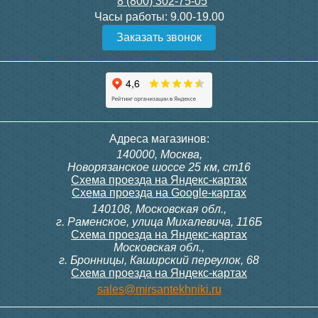
8 (800) 302-75-05
Подробнее
Подробнее
Часы работы:
9.00-19.00
Заказать звонок
Конвектор ITT.080.200.1300
Конвектор ITT.080.200.1000
с решеткой GRILL.SGW-20-
с решеткой GRILL.SGW-20-
1300 венге
1000 венге
35 326
28 391
Контроллер Siemens RDG
Контроллер Siemens RDF
Адреса магазинов:
100T, 230В (накладной,
300, 230В (врезной - квадр.
140000, Москва,
расписание, упр.с пульта)
коробка)
Подробнее
Подробнее
Новорязанское шоссе 25 км, ст16
Схема проезда на Яндекс-картах
Схема проезда на Google-картах
140108, Московская обл.,
28 000
9 700
г. Раменское, улица Михалевича, 116Б
Схема проезда на Яндекс-картах
Московская обл.,
Подробнее
Подробнее
г. Бронницы, Каширский переулок, 68
Схема проезда на Яндекс-картах
Конвектор ITT.080.200.1000
Конвектор ITT.080.200.900 с
sales@mirsantekhniki.ru
с решеткой GRILL.SGW-20-
решеткой GRILL.SGA-20-
1000 орех
900 natural