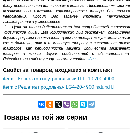
представительством компании-производителя и актуально на
дату появления товара в нашем каталоге. Производитель может
незначительно изменять характеристики товара без нашего
уведомления. Просим Вас заранее уточнять технические
характеристики у менеджеров.
*** - Цена на товар действительна для потребителей категории
"физические лица". Для юридических лиц действует совершенно
другая программа лояльности: цены на товары могут отличаться
как в большую, так и в меньшую сторону и зависят от таких
факторов, как периодичность закупки, количества заказанных
товаров и многих других особенностей и обстоятельств.
Подробнее про работу с юр.лицами читайте
здесь
.
Свойства товаров, входящих в комплект
itermic Конвектор внутрипольный ITT.110.200.4900
itermic Решетка продольная LGA-20-4900 natural
Самовывоз.
Товары из той же серии
Оставьте отзыв
Возможные способы оплаты: