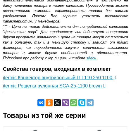
представительством компании-производителя и актуально на
дату появления товара в нашем каталоге. Производитель может
незначительно изменять характеристики товара без нашего
уведомления. Просим Вас заранее уточнять технические
характеристики у менеджеров.
*** - Цена на товар действительна для потребителей категории
"физические лица". Для юридических лиц действует совершенно
другая программа лояльности: цены на товары могут отличаться
как в большую, так и в меньшую сторону и зависят от таких
факторов, как периодичность закупки, количества заказанных
товаров и многих других особенностей и обстоятельств.
Подробнее про работу с юр.лицами читайте
здесь
.
Свойства товаров, входящих в комплект
itermic Конвектор внутрипольный ITT.110.250.1100
itermic Решетка рулонная SGA-25-1100 brown
Самовывоз.
Товары из той же серии
Оставьте отзыв
Возможные способы оплаты: