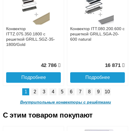
с решеткой GRILL.SGA-20-
с решеткой GRILL.SGA-20-
1300 brown
1000 brown
до подъезда
услуга платная
возможность
Конвектор
Конвектор ITT.080.200.600 с
30 665
24 638
ITTZ.075.350.1800 с
решеткой GRILL.SGA-20-
решеткой GRILL.SGZ-35-
600 natural
1800/Gold
Подробнее
Подробнее
Доставка в регионы России.
42 786
16 871
Подробнее
Подробнее
1
2
3
4
5
6
7
8
9
10
Конвектор ITT.080.200.900 с
Конвектор ITT.080.200.800 с
решеткой GRILL.SGA-20-
решеткой GRILL.SGA-20-
Внутрипольные конвекторы с решётками
900 brown
800 brown
C этим товаром покупают
Конвектор ITT.080.200.600 с
Конвектор ITT.080.200.600 с
решеткой GRILL.SGA-20-
решеткой GRILL.SGW-20-