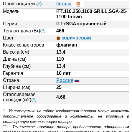
Производитель
Itermic
?
Модель
ITT.110.250.1100 GRILL.SGA-25-
1100 brown
Серия
ITT+SGA коричневый
Теплоотдача (Вт)
466
?
Цвет
коричневый
Класс конвекторов
флагман
Высота (см)
13.4
Длина (см)
110
Глубина (см)
13.4
Гарантия
10 лет
Страна
Россия
Ширина (см)
25
Отапливаемая
4.66
площадь(м2)
?
* - Используемые на сайте изображения товаров могут включать
дополнительное оборудование и компоненты, не входящие в
стандартную комплектацию товара.
** - Техническое описание товара предоставлено официальным