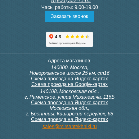
8 (800) 302-75-05
Подробнее
Подробнее
Часы работы:
9.00-19.00
Заказать звонок
Конвектор ITT.080.200.1300
Конвектор ITT.080.200.1000
с решеткой GRILL.SGW-20-
с решеткой GRILL.SGW-20-
1300 венге
1000 венге
35 326
28 391
Контроллер Siemens RDG
Контроллер Siemens RDF
Адреса магазинов:
100T, 230В (накладной,
300, 230В (врезной - квадр.
140000, Москва,
расписание, упр.с пульта)
коробка)
Подробнее
Подробнее
Новорязанское шоссе 25 км, ст16
Схема проезда на Яндекс-картах
Схема проезда на Google-картах
140108, Московская обл.,
28 000
9 700
г. Раменское, улица Михалевича, 116Б
Схема проезда на Яндекс-картах
Московская обл.,
Подробнее
Подробнее
г. Бронницы, Каширский переулок, 68
Схема проезда на Яндекс-картах
Конвектор ITT.080.200.1000
Конвектор ITT.080.200.900 с
sales@mirsantekhniki.ru
с решеткой GRILL.SGW-20-
решеткой GRILL.SGA-20-
1000 орех
900 natural