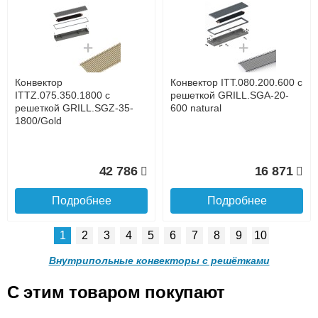
Конвектор ITT.080.200.1300
Конвектор ITT.080.200.1000
с решеткой GRILL.SGW-20-
с решеткой GRILL.SGW-20-
1300 венге
1000 венге
до подъезда
услуга платная
возможность
Конвектор
Конвектор ITT.080.200.600 с
35 326
28 391
ITTZ.075.350.1800 с
решеткой GRILL.SGA-20-
решеткой GRILL.SGZ-35-
600 natural
1800/Gold
Подробнее
Подробнее
Доставка в регионы России.
42 786
16 871
Подробнее
Подробнее
1
2
3
4
5
6
7
8
9
10
Конвектор ITT.080.200.900 с
Конвектор ITT.080.200.800 с
решеткой GRILL.SGW-20-
решеткой GRILL.SGW-20-
Внутрипольные конвекторы с решётками
900 венге
800 венге
C этим товаром покупают
Конвектор ITT.080.200.600 с
Конвектор ITT.080.200.600 с