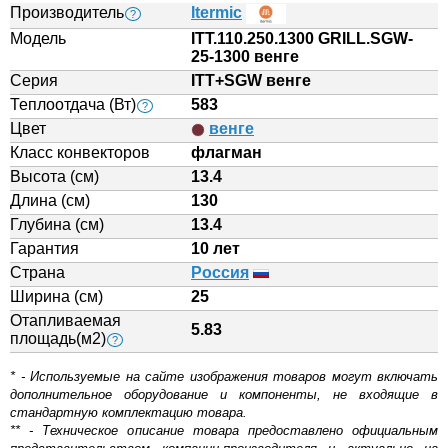
Производитель
Itermic
?
Модель
ITT.110.250.1300 GRILL.SGW-
25-1300 венге
Серия
ITT+SGW венге
Теплоотдача (Вт)
583
?
Цвет
венге
Класс конвекторов
флагман
Высота (см)
13.4
Длина (см)
130
Глубина (см)
13.4
Гарантия
10 лет
Страна
Россия
Ширина (см)
25
Отапливаемая
5.83
площадь(м2)
?
* - Используемые на сайте изображения товаров могут включать
дополнительное оборудование и компоненты, не входящие в
стандартную комплектацию товара.
** - Техническое описание товара предоставлено официальным