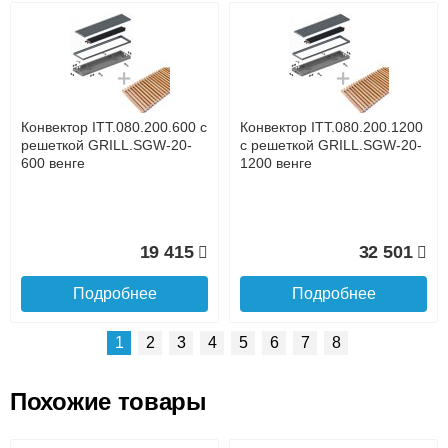
Возможные способы оплаты:
Доставка сантехники по Москве и Московской области
Наличный расчёт
Банковской картой на сайте в режиме реального
времени
Банковской картой при получении товара как при
доставке, так и самовывозом
Интернет-деньгами (Yandex-деньги, Web-money,
Конвектор ITT.080.200.600 с
Конвектор ITT.080.200.1200
Qiwi-кошельки и другие).
решеткой GRILL.SGW-20-
с решеткой GRILL.SGW-20-
Безналичный расчёт (возможно и с НДС)
600 венге
1200 венге
подробнее...
Подробнее об оплате
19 415
32 501
Подробнее
Подробнее
1
2
3
4
5
6
7
8
Похожие товары
Подъем на этаж.