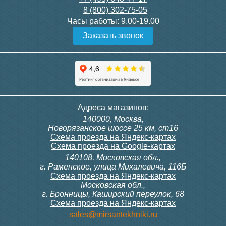
8 (800) 302-75-05
Подробнее
Подробнее
Часы работы:
9.00-19.00
Заказать звонок
Конвектор ITT.080.200.1300
Конвектор ITT.080.200.1000
с решеткой GRILL.SGW-20-
с решеткой GRILL.SGW-20-
1300 венге
1000 венге
35 326
28 391
Темоголовка Siemens
Контроллер Siemens RAB
Адреса магазинов:
RTN51
11, 230В (механ.)
140000, Москва,
Подробнее
Подробнее
Новорязанское шоссе 25 км, ст16
Схема проезда на Яндекс-картах
Схема проезда на Google-картах
140108, Московская обл.,
3 950
6 000
г. Раменское, улица Михалевича, 116Б
Схема проезда на Яндекс-картах
Московская обл.,
Подробнее
Подробнее
г. Бронницы, Каширский переулок, 68
Схема проезда на Яндекс-картах
Конвектор ITT.080.200.1000
Конвектор ITT.080.200.900 с
sales@mirsantekhniki.ru
с решеткой GRILL.SGW-20-
решеткой GRILL.SGA-20-
1000 орех
900 natural