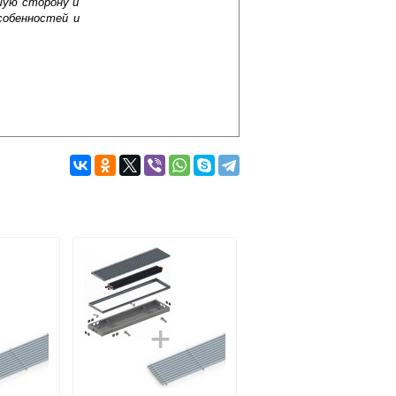
шую сторону и
собенностей и
Подробнее об оплате