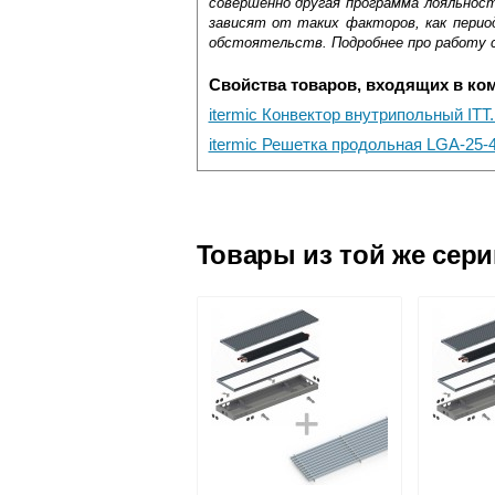
совершенно другая программа лояльнос
зависят от таких факторов, как период
обстоятельств. Подробнее про работу 
Свойства товаров, входящих в ко
itermic Конвектор внутрипольный ITT
itermic Решетка продольная LGA-25-4
Самовывоз.
Оставьте отзыв
Доставка сантехники по Москве и Мос
Возможные способы оплаты:
Товары из той же сер
Наличный расчёт
Банковской картой на сайте в ре
Банковской картой при получении 
Интернет-деньгами (Yandex-деньги
Безналичный расчёт (возможно и
Подъем на этаж.
услуга платная
возможность