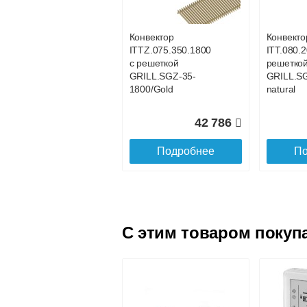
GRILL.LGA-20-
GRILL.LG
1100 natural
1000 natu
Конвектор
Конвекто
ITTZ.075.350.1800
ITT.080.2
23 313
с решеткой
решетко
GRILL.SGZ-35-
GRILL.S
Подробнее
По
1800/Gold
natural
42 786
Подробнее
По
C этим товаром покуп
Конвектор
Конвекто
ITT.090.200.1600 с
ITT.090.
решеткой
решетко
GRILL.LGA-20-
GRILL.LG
1600 natural
1700 natu