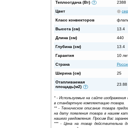
Теплоотдача (Вт)
2388
?
Цвет
се
Класс конвекторов
флаг
Высота (см)
13.4
Длина (см)
440
Глубина (см)
13.4
Гарантия
10 ле
Страна
Росси
Ширина (см)
25
Отапливаемая
23.88
площадь(м2)
?
* - Используемые на сайте изображения
в стандартную комплектацию товара.
** - Техническое описание товара пре
на дату появления товара в нашем кат
нашего уведомления. Просим Вас заране
*** - Цена на товар действительна д