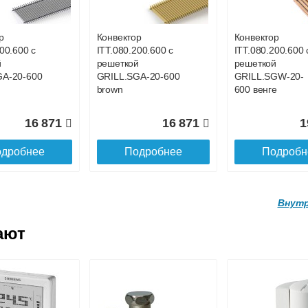
A-20-
GRILL.LGA-20-900
GRILL.LGA-20-8
ral
natural
natural
р
Конвектор
Конвектор
00.600 с
ITT.080.200.600 с
ITT.080.200.600 
21 521
20 334
1
й
решеткой
решеткой
GA-20-600
GRILL.SGA-20-600
GRILL.SGW-20-
дробнее
Подробнее
Подробн
brown
600 венге
16 871
16 871
1
дробнее
Подробнее
Подробн
Внутр
ают
р
Конвектор
Конвектор
200.1700 с
ITT.090.200.1800 с
ITT.090.200.1900
й
решеткой
решеткой
A-20-
GRILL.LGA-20-
GRILL.LGA-20-
ral
1800 natural
1900 natural