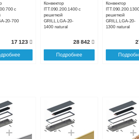
р
Конвектор
Конвектор
00.700 с
ITT.090.200.1400 с
ITT.090.200.1300
й
решеткой
решеткой
GA-20-700
GRILL.LGA-20-
GRILL.LGA-20-
1400 natural
1300 natural
17 123
28 842
2
дробнее
Подробнее
Подробн
р
Конвектор
Конвектор
200.1000 с
ITT.090.200.900 с
ITT.090.200.800 
й
решеткой
решеткой