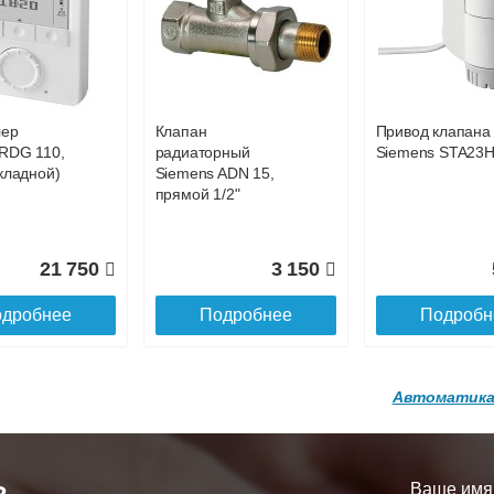
р
Конвектор
Конвектор
00.600 с
ITT.080.200.1200 с
ITT.080.200.1200
33 724
35 313
3
й
решеткой
решеткой
GA-20-600
GRILL.SGA-20-
GRILL.SGW-20-
дробнее
Подробнее
Подробн
1200 brown
1200 венге
лер
Клапан
Привод клапана
16 871
28 142
3
RDG 110,
радиаторный
Siemens STA23
кладной)
Siemens ADN 15,
дробнее
Подробнее
Подробн
прямой 1/2"
21 750
3 150
дробнее
Подробнее
Подробн
Автоматика
р
Конвектор
Конвектор
200.1300 с
ITT.080.200.1200 с
ITT.080.200.1000
й
решеткой
решеткой
Ваше имя