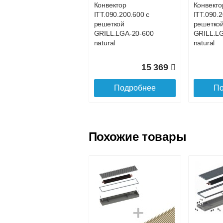
Конвектор
Конвекто
ITT.090.200.600 с
ITT.090.2
Доставка в регионы России.
решеткой
решетко
GRILL.LGA-20-600
GRILL.L
natural
natural
15 369
Подробнее
По
Похожие товары
Конвектор
Конвекто
ITT.090.200.1100 с
ITT.090.
решеткой
решетко