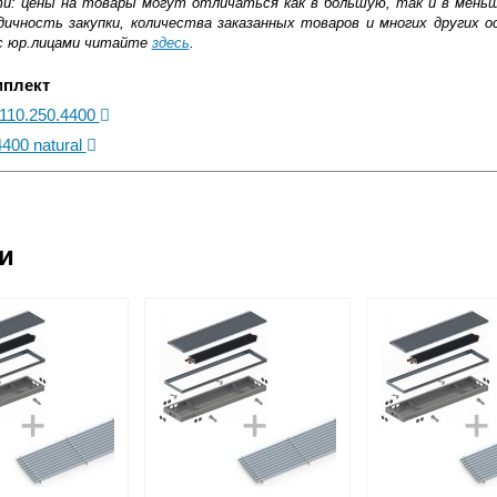
ти: цены на товары могут отличаться как в большую, так и в мень
ичность закупки, количества заказанных товаров и многих других о
с юр.лицами читайте
здесь
.
мплект
.110.250.4400
400 natural
ковской области
ии
жиме реального времени
товара как при доставке, так и самовывозом
, Web-money, Qiwi-кошельки и другие).
 с НДС)
подробнее...
до подъезда