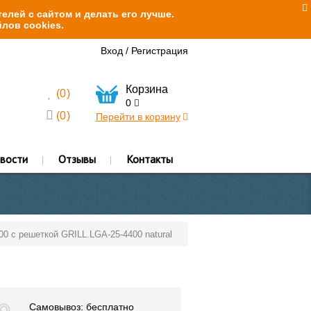
елей с сайтом и делать его лучше.
лов cookies.
Вход
/
Регистрация
Корзина
(
0
)
0
(
0
)
Перейти в корзину
вости
Отзывы
Контакты
00 с решеткой GRILL.LGA-25-4400 natural
Самовывоз: бесплатно