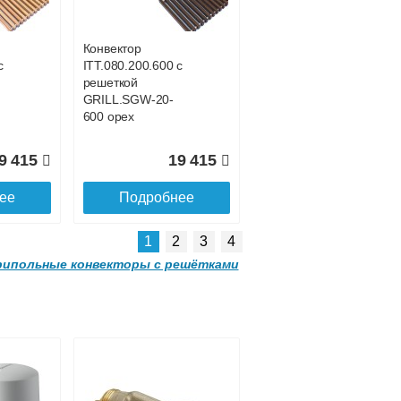
00
GRILL.LGA-20-
1500 natural
Конвектор
с
ITT.080.200.600 с
8 731
30 428
решеткой
GRILL.SGW-20-
ее
Подробнее
600 орех
9 415
19 415
ее
Подробнее
1
2
3
4
ипольные конвекторы с решётками
Конвектор
 с
ITT.090.200.2000 с
решеткой
GRILL.LGA-20-
2000 natural