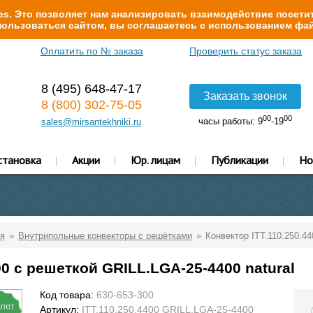
s. Это позволяет нам анализировать взаимодействие посетит
ользоваться сайтом, вы соглашаетесь с использованием фай
Оплатить по № заказа
Проверить статус заказа
8 (495) 648-47-17
Заказать звонок
8 (800) 302-75-05
00
00
часы работы: 9
-19
sales@mirsantekhniki.ru
становка
Акции
Юр. лицам
Публикации
Но
я
Внутрипольные конвекторы с решётками
Конвектор ITT.110.250.44
00 с решеткой GRILL.LGA-25-4400 natural
Код товара:
630-653-300
 лет
Артикул:
ITT.110.250.4400 GRILL.LGA-25-4400