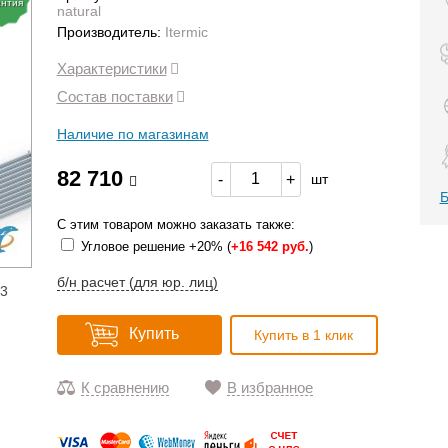
антия
natural
Производитель:
Itermic
Характеристики
Состав поставки
Наличие по магазинам
82 710
-
+
шт
Б
С этим товаром можно заказать также:
Угловое решение +20% (
+
16 542 руб.
)
б/н расчет (для юр. лиц)
13
Купить
Купить в 1 клик
К сравнению
В избранное