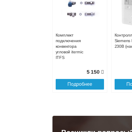
Конвектор
Конвекто
ITT.080.200.1200 с
ITT.080.2
31 994
решеткой
решетко
GRILL.SGA-20-
GRILL.S
Подробнее
По
1200 natural
gold
Комплект
Контрол
28 142
подключения
Siemens 
конвектора
230В (на
Подробнее
По
угловой itermic
ITFS
5 150
Подробнее
По
Конвектор
Конвекто
ITT.080.200.1300 с
ITT.080.
решеткой
решетко