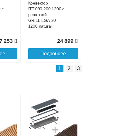
Конвектор
 с
ITT.090.200.1200 с
решеткой
GRILL.LGA-20-
1200 natural
7 253
24 899
ее
Подробнее
Подробнее о доставке
1
2
3
Конвектор
с
ITT.090.200.1500 с
решеткой