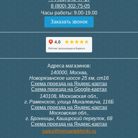
8 (800) 302-75-05
Подробнее
Подробнее
Часы работы:
9.00-19.00
Заказать звонок
Конвектор ITT.080.200.1300
Конвектор ITT.080.200.1000
с решеткой GRILL.SGW-20-
с решеткой GRILL.SGW-20-
1300 венге
1000 венге
35 326
28 391
Контроллер Siemens RDF
Комплект подключения
Адреса магазинов:
300, 230В (врезной - квадр.
конвектора прямой itermic
140000, Москва,
коробка)
ITFS
Подробнее
Подробнее
Новорязанское шоссе 25 км, ст16
Схема проезда на Яндекс-картах
Схема проезда на Google-картах
140108, Московская обл.,
9 700
5 150
г. Раменское, улица Михалевича, 116Б
Схема проезда на Яндекс-картах
Московская обл.,
Подробнее
Подробнее
г. Бронницы, Каширский переулок, 68
Схема проезда на Яндекс-картах
Конвектор ITT.080.200.1000
Конвектор ITT.080.200.900 с
sales@mirsantekhniki.ru
с решеткой GRILL.SGW-20-
решеткой GRILL.SGA-20-
1000 орех
900 natural