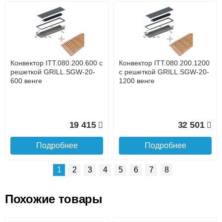
Возможные способы оплаты:
Доставка сантехники по Москве и Московской области
Наличный расчёт
Банковской картой на сайте в режиме реального
времени
Банковской картой при получении товара как при
доставке, так и самовывозом
Интернет-деньгами (Yandex-деньги, Web-money,
Конвектор ITT.080.200.600 с
Конвектор ITT.080.200.1200
Qiwi-кошельки и другие).
решеткой GRILL.SGW-20-
с решеткой GRILL.SGW-20-
Безналичный расчёт (возможно и с НДС)
600 венге
1200 венге
подробнее...
Подробнее об оплате
19 415
32 501
Подробнее
Подробнее
1
2
3
4
5
6
7
8
Похожие товары
Подъем на этаж.