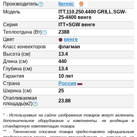
Производитель
Itermic
?
Модель
ITT.110.250.4400 GRILL.SGW-
25-4400 венге
Серия
ITT+SGW венге
Теплоотдача (Вт)
2388
?
Цвет
венге
Класс конвекторов
флагман
Высота (см)
13.4
Длина (см)
440
Глубина (см)
13.4
Гарантия
10 лет
Страна
Россия
Ширина (см)
25
Отапливаемая
23.88
площадь(м2)
?
* - Используемые на сайте изображения товаров могут включать
дополнительное оборудование и компоненты, не входящие в
стандартную комплектацию товара.
** - Техническое описание товара предоставлено официальным