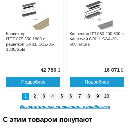
Конвектор ITT.080.200.1300
Конвектор ITT.080.200.1000
с решеткой GRILL.SGW-20-
с решеткой GRILL.SGW-20-
1300 венге
1000 венге
до подъезда
услуга платная
возможность
Конвектор
Конвектор ITT.080.200.600 с
35 326
28 391
ITTZ.075.350.1800 с
решеткой GRILL.SGA-20-
решеткой GRILL.SGZ-35-
600 natural
1800/Gold
Подробнее
Подробнее
Доставка в регионы России.
42 786
16 871
Подробнее
Подробнее
1
2
3
4
5
6
7
8
9
10
Конвектор ITT.080.200.900 с
Конвектор ITT.080.200.800 с
решеткой GRILL.SGW-20-
решеткой GRILL.SGW-20-
Внутрипольные конвекторы с решётками
900 венге
800 венге
C этим товаром покупают
Конвектор ITT.080.200.600 с
Конвектор ITT.080.200.600 с