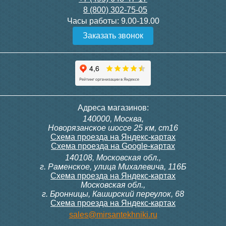
8 (800) 302-75-05
Подробнее
Подробнее
Часы работы:
9.00-19.00
Заказать звонок
Конвектор ITT.080.200.1300
Конвектор ITT.080.200.1000
с решеткой GRILL.SGW-20-
с решеткой GRILL.SGW-20-
1300 венге
1000 венге
35 326
28 391
Темоголовка Siemens
Контроллер Siemens RAB
Адреса магазинов:
RTN51
11, 230В (механ.)
140000, Москва,
Подробнее
Подробнее
Новорязанское шоссе 25 км, ст16
Схема проезда на Яндекс-картах
Схема проезда на Google-картах
140108, Московская обл.,
3 950
6 000
г. Раменское, улица Михалевича, 116Б
Схема проезда на Яндекс-картах
Московская обл.,
Подробнее
Подробнее
г. Бронницы, Каширский переулок, 68
Схема проезда на Яндекс-картах
Конвектор ITT.080.200.1000
Конвектор ITT.080.200.900 с
sales@mirsantekhniki.ru
с решеткой GRILL.SGW-20-
решеткой GRILL.SGA-20-
1000 орех
900 natural