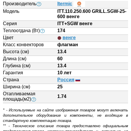
Производитель
Itermic
?
Модель
ITT.110.250.600 GRILL.SGW-25-
600 венге
Серия
ITT+SGW венге
Теплоотдача (Вт)
174
?
Цвет
венге
Класс конвекторов
флагман
Высота (см)
13.4
Длина (см)
60
Глубина (см)
13.4
Гарантия
10 лет
Страна
Россия
Ширина (см)
25
Отапливаемая
1.74
площадь(м2)
?
* - Используемые на сайте изображения товаров могут включать
дополнительное оборудование и компоненты, не входящие в
стандартную комплектацию товара.
** - Техническое описание товара предоставлено официальным