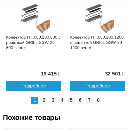
Возможные способы оплаты:
Доставка сантехники по Москве и Московской области
Наличный расчёт
Банковской картой на сайте в режиме реального
времени
Банковской картой при получении товара как при
доставке, так и самовывозом
Интернет-деньгами (Yandex-деньги, Web-money,
Конвектор ITT.080.200.600 с
Конвектор ITT.080.200.1200
Qiwi-кошельки и другие).
решеткой GRILL.SGW-20-
с решеткой GRILL.SGW-20-
Безналичный расчёт (возможно и с НДС)
600 венге
1200 венге
подробнее...
Подробнее об оплате
19 415
32 501
Подробнее
Подробнее
1
2
3
4
5
6
7
8
Похожие товары
Подъем на этаж.