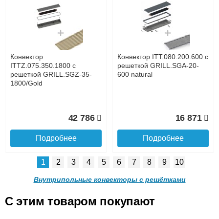
Конвектор ITT.080.200.1300
Конвектор ITT.080.200.1000
с решеткой GRILL.SGW-20-
с решеткой GRILL.SGW-20-
1300 венге
1000 венге
до подъезда
услуга платная
возможность
Конвектор
Конвектор ITT.080.200.600 с
35 326
28 391
ITTZ.075.350.1800 с
решеткой GRILL.SGA-20-
решеткой GRILL.SGZ-35-
600 natural
1800/Gold
Подробнее
Подробнее
Доставка в регионы России.
42 786
16 871
Подробнее
Подробнее
1
2
3
4
5
6
7
8
9
10
Конвектор ITT.080.200.900 с
Конвектор ITT.080.200.800 с
решеткой GRILL.SGW-20-
решеткой GRILL.SGW-20-
Внутрипольные конвекторы с решётками
900 венге
800 венге
C этим товаром покупают
Конвектор ITT.080.200.600 с
Конвектор ITT.080.200.600 с