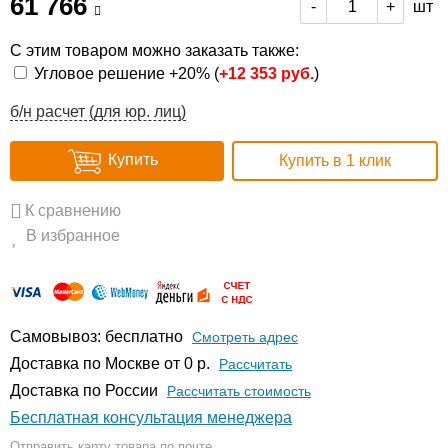
61 766
шт
-
+
С этим товаром можно заказать также:
Угловое решение +20% (
+
12 353 руб.
)
б/н расчет (для юр. лиц)
Купить
Купить в 1 клик
К сравнению
В избранное
Самовывоз: бесплатно
Смотреть адрес
Доставка по Москве от 0 р.
Расcчитать
Доставка по России
Рассчитать стоимость
Бесплатная консультация менеджера
Отправить карту товара по почте