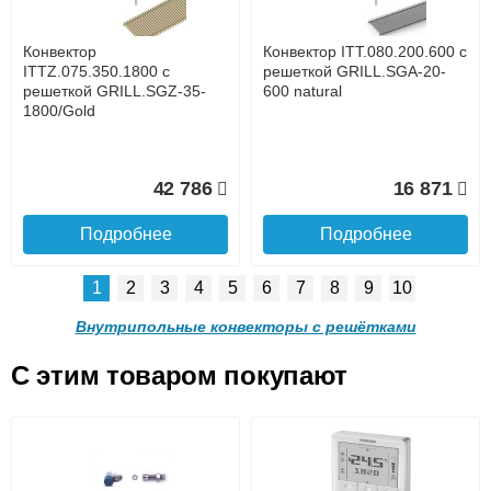
услуга платная
возможность
Конвектор
Конвектор ITT.080.200.600 с
54 243
49 779
ITTZ.075.350.1800 с
решеткой GRILL.SGA-20-
решеткой GRILL.SGZ-35-
600 natural
1800/Gold
Подробнее
Подробнее
Доставка в регионы России.
42 786
16 871
Подробнее
Подробнее
1
2
3
4
5
6
7
8
9
10
Конвектор
Конвектор
ITTB.090.250.1100 с
ITTB.090.250.1000 с
Внутрипольные конвекторы с решётками
решеткой GRILL.LGA-25-
решеткой GRILL.LGA-25-
1100 natural
1000 natural
C этим товаром покупают
Конвектор ITT.080.200.600 с
Конвектор ITT.080.200.600 с
40 213
38 558
решеткой GRILL.SGA-20-
решеткой GRILL.SGW-20-
Подробнее о доставке
600 brown
600 венге
Подробнее
Подробнее