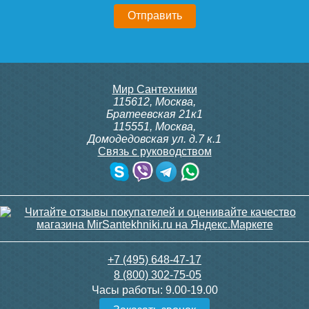
20 750
23 500
Подробнее
Подробнее
Конвектор ITT.080.200.1300
Конвектор ITT.080.200.1300
Мир Сантехники
с решеткой GRILL.SGA-20-
с решеткой GRILL.SGA-20-
115612
,
Москва
,
1300 gold
1300 brown
Братеевская 21к1
115551
,
Москва
,
Домодедовская ул. д.7 к.1
Связь с руководством
30 665
30 665
Контроллер Siemens RDG
ИК пульт управления
100T, 230В (накладной,
Siemens IRA 211
расписание, упр.с пульта)
Подробнее
Подробнее
28 000
3 600
+7 (495) 648-47-17
8 (800) 302-75-05
Подробнее
Подробнее
Часы работы:
9.00-19.00