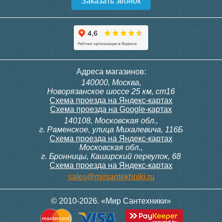
Заказать звонок
Конвектор ITT.080.200.1300
Конвектор ITT.080.200.1000
с решеткой GRILL.SGW-20-
с решеткой GRILL.SGW-20-
1300 венге
1000 венге
35 326
28 391
Темоголовка Siemens
Контроллер Siemens RAB
Адреса магазинов:
RTN51
11, 230В (механ.)
140000, Москва,
Подробнее
Подробнее
Новорязанское шоссе 25 км, ст16
Схема проезда на Яндекс-картах
Схема проезда на Google-картах
140108, Московская обл.,
3 950
6 000
г. Раменское, улица Михалевича, 116Б
Схема проезда на Яндекс-картах
Московская обл.,
Подробнее
Подробнее
г. Бронницы, Каширский переулок, 68
Схема проезда на Яндекс-картах
Конвектор ITT.080.200.1000
Конвектор ITT.080.200.900 с
sales@mirsantekhniki.ru
с решеткой GRILL.SGW-20-
решеткой GRILL.SGA-20-
1000 орех
900 natural
© 2010-2026. «Мир Сантехники»