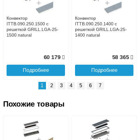
времени
Банковской картой при получении товара как при
доставке, так и самовывозом
Интернет-деньгами (Yandex-деньги, Web-money,
Конвектор
Конвектор
Qiwi-кошельки и другие).
ITTB.090.250.1500 с
ITTB.090.250.1400 с
Безналичный расчёт (возможно и с НДС)
решеткой GRILL.LGA-25-
решеткой GRILL.LGA-25-
подробнее...
1500 natural
1400 natural
Подробнее об оплате
60 179
58 365
Подробнее
Подробнее
1
2
3
4
5
6
7
Похожие товары
Подъем на этаж.
Конвектор
Конвектор
ITTB.090.250.1300 с
ITTB.090.250.1200 с
решеткой GRILL.LGA-25-
решеткой GRILL.LGA-25-
до подъезда
1300 natural
1200 natural