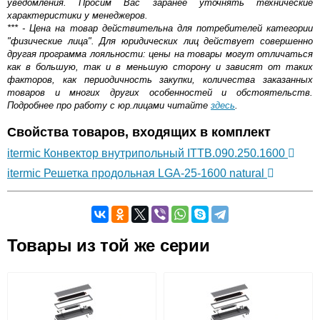
уведомления. Просим Вас заранее уточнять технические
характеристики у менеджеров.
*** - Цена на товар действительна для потребителей категории
"физические лица". Для юридических лиц действует совершенно
другая программа лояльности: цены на товары могут отличаться
как в большую, так и в меньшую сторону и зависят от таких
факторов, как периодичность закупки, количества заказанных
товаров и многих других особенностей и обстоятельств.
Подробнее про работу с юр.лицами читайте
здесь
.
Свойства товаров, входящих в комплект
itermic Конвектор внутрипольный ITTB.090.250.1600
itermic Решетка продольная LGA-25-1600 natural
Самовывоз.
Товары из той же серии
Оставьте отзыв
Возможные способы оплаты:
Доставка сантехники по Москве и Московской области
Наличный расчёт
Банковской картой на сайте в режиме реального