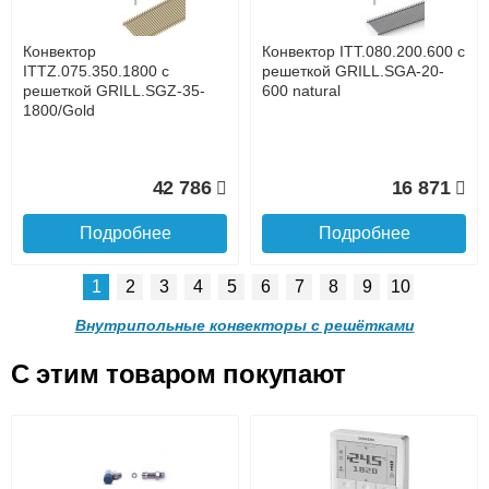
услуга платная
возможность
Конвектор
Конвектор ITT.080.200.600 с
58 365
54 243
ITTZ.075.350.1800 с
решеткой GRILL.SGA-20-
решеткой GRILL.SGZ-35-
600 natural
1800/Gold
Подробнее
Подробнее
Доставка в регионы России.
42 786
16 871
Подробнее
Подробнее
1
2
3
4
5
6
7
8
9
10
Конвектор
Конвектор
ITTB.090.250.1200 с
ITTB.090.250.1100 с
Внутрипольные конвекторы с решётками
решеткой GRILL.LGA-25-
решеткой GRILL.LGA-25-
1200 natural
1100 natural
C этим товаром покупают
Конвектор ITT.080.200.600 с
Конвектор ITT.080.200.600 с
49 779
40 213
решеткой GRILL.SGA-20-
решеткой GRILL.SGW-20-
Подробнее о доставке
600 brown
600 венге
Подробнее
Подробнее