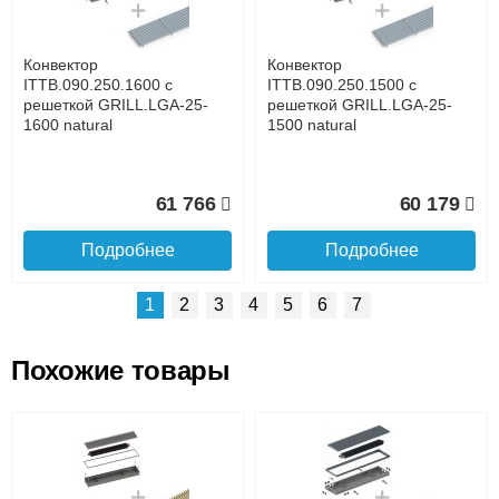
времени
Банковской картой при получении товара как при
доставке, так и самовывозом
Интернет-деньгами (Yandex-деньги, Web-money,
Конвектор
Конвектор
Qiwi-кошельки и другие).
ITTB.090.250.1600 с
ITTB.090.250.1500 с
Безналичный расчёт (возможно и с НДС)
решеткой GRILL.LGA-25-
решеткой GRILL.LGA-25-
подробнее...
1600 natural
1500 natural
Подробнее об оплате
61 766
60 179
Подробнее
Подробнее
1
2
3
4
5
6
7
Похожие товары
Подъем на этаж.
Конвектор
Конвектор
ITTB.090.250.1400 с
ITTB.090.250.1300 с
решеткой GRILL.LGA-25-
решеткой GRILL.LGA-25-
до подъезда
1400 natural
1300 natural