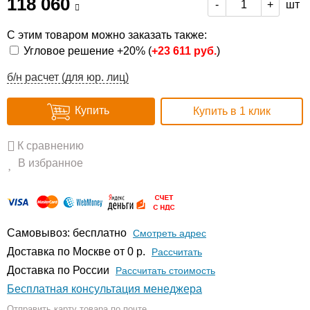
118 060
шт
-
+
С этим товаром можно заказать также:
Угловое решение +20% (
+
23 611 руб.
)
б/н расчет (для юр. лиц)
Купить
Купить в 1 клик
К сравнению
В избранное
Самовывоз: бесплатно
Смотреть адрес
Доставка по Москве от 0 р.
Расcчитать
Доставка по России
Рассчитать стоимость
Бесплатная консультация менеджера
Отправить карту товара по почте