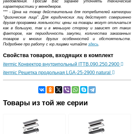
уведомления. Просим Вас заранее уточнять технические
характеристики у менеджеров.
*** - Цена на товар действительна для потребителей категории
"физические лица". Для юридических лиц действует совершенно
другая программа лояльности: цены на товары могут отличаться
как в большую, так и в меньшую сторону и зависят от таких
факторов, как периодичность закупки, количества заказанных
товаров и многих других особенностей и обстоятельств.
Подробнее про работу с юр.лицами читайте
здесь
.
Свойства товаров, входящих в комплект
itermic Конвектор внутрипольный ITTB.090.250.2900
itermic Решетка продольная LGA-25-2900 natural
Самовывоз.
Товары из той же серии
Оставьте отзыв
Возможные способы оплаты:
Доставка сантехники по Москве и Московской области
Наличный расчёт
Банковской картой на сайте в режиме реального