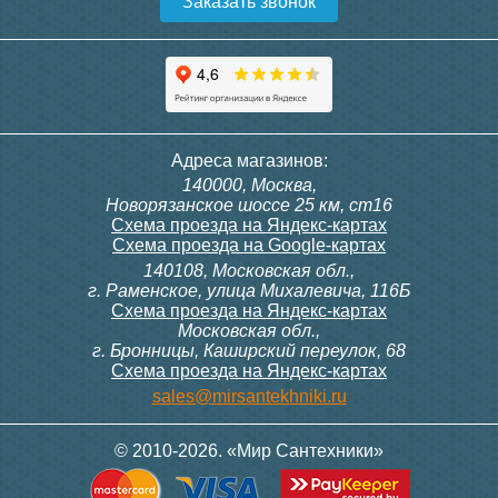
Заказать звонок
Конвектор ITT.080.200.1300
Конвектор ITT.080.200.1000
с решеткой GRILL.SGW-20-
с решеткой GRILL.SGW-20-
1300 венге
1000 венге
35 326
28 391
Темоголовка Siemens
Контроллер Siemens RAB
Адреса магазинов:
RTN51
11, 230В (механ.)
140000, Москва,
Подробнее
Подробнее
Новорязанское шоссе 25 км, ст16
Схема проезда на Яндекс-картах
Схема проезда на Google-картах
140108, Московская обл.,
3 950
6 000
г. Раменское, улица Михалевича, 116Б
Схема проезда на Яндекс-картах
Московская обл.,
Подробнее
Подробнее
г. Бронницы, Каширский переулок, 68
Схема проезда на Яндекс-картах
Конвектор ITT.080.200.1000
Конвектор ITT.080.200.900 с
sales@mirsantekhniki.ru
с решеткой GRILL.SGW-20-
решеткой GRILL.SGA-20-
1000 орех
900 natural
© 2010-2026. «Мир Сантехники»