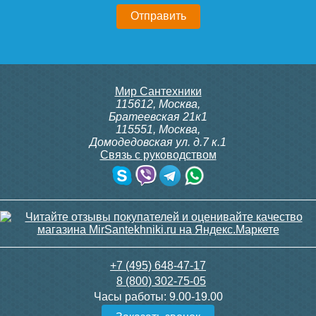
20 750
23 500
Подробнее
Подробнее
Конвектор ITT.080.200.1300
Конвектор ITT.080.200.1300
Мир Сантехники
с решеткой GRILL.SGA-20-
с решеткой GRILL.SGA-20-
115612
,
Москва
,
1300 gold
1300 brown
Братеевская 21к1
115551
,
Москва
,
Домодедовская ул. д.7 к.1
Связь с руководством
30 665
30 665
Контроллер Siemens RDG
ИК пульт управления
100T, 230В (накладной,
Siemens IRA 211
расписание, упр.с пульта)
Подробнее
Подробнее
28 000
3 600
+7 (495) 648-47-17
8 (800) 302-75-05
Подробнее
Подробнее
Часы работы:
9.00-19.00