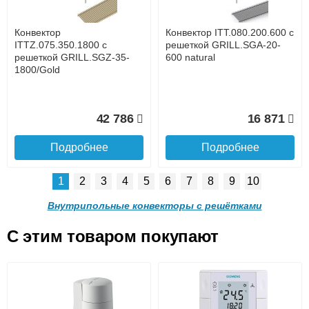
услуга платная
возможность
Конвектор
Конвектор ITT.080.200.600 с
58 365
54 243
ITTZ.075.350.1800 с
решеткой GRILL.SGA-20-
решеткой GRILL.SGZ-35-
600 natural
1800/Gold
Подробнее
Подробнее
Доставка в регионы России.
42 786
16 871
Подробнее
Подробнее
1
2
3
4
5
6
7
8
9
10
Конвектор
Конвектор
ITTB.090.250.1200 с
ITTB.090.250.1100 с
Внутрипольные конвекторы с решётками
решеткой GRILL.LGA-25-
решеткой GRILL.LGA-25-
1200 natural
1100 natural
C этим товаром покупают
Конвектор ITT.080.200.600 с
Конвектор ITT.080.200.600 с
49 779
40 213
решеткой GRILL.SGA-20-
решеткой GRILL.SGW-20-
Подробнее о доставке
600 brown
600 венге
Подробнее
Подробнее