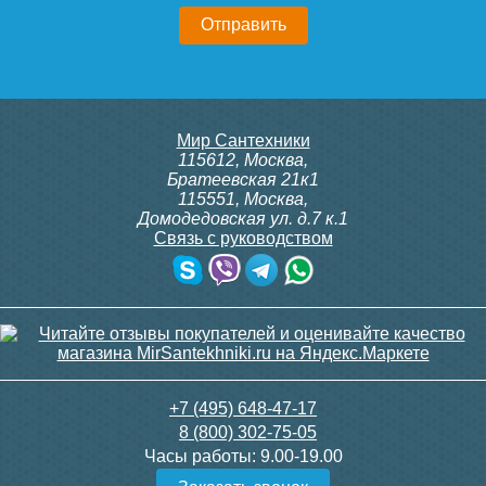
9 300
3 600
Подробнее
Подробнее
Конвектор ITT.080.200.1300
Конвектор ITT.080.200.1300
Мир Сантехники
с решеткой GRILL.SGA-20-
с решеткой GRILL.SGA-20-
115612
,
Москва
,
1300 gold
1300 brown
Братеевская 21к1
115551
,
Москва
,
Домодедовская ул. д.7 к.1
Связь с руководством
30 665
30 665
Клапан радиаторный
Клапан радиаторный
Siemens ADN 15, прямой
Siemens VDN 115, прямой
1/2"
1/2"
Подробнее
Подробнее
3 150
3 300
+7 (495) 648-47-17
8 (800) 302-75-05
Подробнее
Подробнее
Часы работы:
9.00-19.00