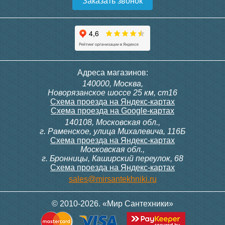
Заказать звонок
Конвектор ITT.080.200.1300
Конвектор ITT.080.200.1000
с решеткой GRILL.SGW-20-
с решеткой GRILL.SGW-20-
1300 венге
1000 венге
35 326
28 391
Контроллер Siemens RDG
Контроллер Siemens RDF
Адреса магазинов:
100T, 230В (накладной,
300, 230В (врезной - квадр.
140000, Москва,
расписание, упр.с пульта)
коробка)
Подробнее
Подробнее
Новорязанское шоссе 25 км, ст16
Схема проезда на Яндекс-картах
Схема проезда на Google-картах
140108, Московская обл.,
28 000
9 700
г. Раменское, улица Михалевича, 116Б
Схема проезда на Яндекс-картах
Московская обл.,
Подробнее
Подробнее
г. Бронницы, Каширский переулок, 68
Схема проезда на Яндекс-картах
Конвектор ITT.080.200.1000
Конвектор ITT.080.200.900 с
sales@mirsantekhniki.ru
с решеткой GRILL.SGW-20-
решеткой GRILL.SGA-20-
1000 орех
900 natural
© 2010-2026. «Мир Сантехники»