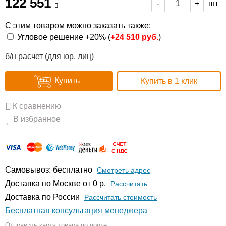
122 551
шт
-
+
С этим товаром можно заказать также:
Угловое решение +20% (
+
24 510 руб.
)
б/н расчет (для юр. лиц)
Купить
Купить в 1 клик
К сравнению
В избранное
Самовывоз: бесплатно
Смотреть адрес
Доставка по Москве от 0 р.
Расcчитать
Доставка по России
Рассчитать стоимость
Бесплатная консультация менеджера
Отправить карту товара по почте