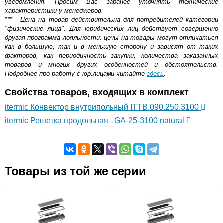
уведомления. Просим Вас заранее уточнять технические
характеристики у менеджеров.
*** - Цена на товар действительна для потребителей категории
"физические лица". Для юридических лиц действует совершенно
другая программа лояльности: цены на товары могут отличаться
как в большую, так и в меньшую сторону и зависят от таких
факторов, как периодичность закупки, количества заказанных
товаров и многих других особенностей и обстоятельств.
Подробнее про работу с юр.лицами читайте
здесь
.
Свойства товаров, входящих в комплект
itermic Конвектор внутрипольный ITTB.090.250.3100
itermic Решетка продольная LGA-25-3100 natural
Самовывоз.
Товары из той же серии
Оставьте отзыв
Возможные способы оплаты:
Доставка сантехники по Москве и Московской области
Наличный расчёт
Банковской картой на сайте в режиме реального