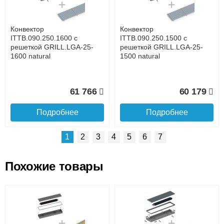
времени
Банковской картой при получении товара как при
доставке, так и самовывозом
Интернет-деньгами (Yandex-деньги, Web-money,
Конвектор
Конвектор
Qiwi-кошельки и другие).
ITTB.090.250.1600 с
ITTB.090.250.1500 с
Безналичный расчёт (возможно и с НДС)
решеткой GRILL.LGA-25-
решеткой GRILL.LGA-25-
подробнее...
1600 natural
1500 natural
Подробнее об оплате
61 766
60 179
Подробнее
Подробнее
1
2
3
4
5
6
7
Похожие товары
Подъем на этаж.
Конвектор
Конвектор
ITTB.090.250.1400 с
ITTB.090.250.1300 с
решеткой GRILL.LGA-25-
решеткой GRILL.LGA-25-
до подъезда
1400 natural
1300 natural