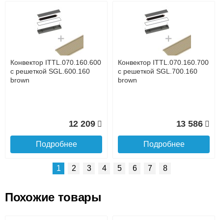
Возможные способы оплаты:
Доставка сантехники по Москве и Московской области
Наличный расчёт
Банковской картой на сайте в режиме реального
времени
Банковской картой при получении товара как при
доставке, так и самовывозом
Интернет-деньгами (Yandex-деньги, Web-money,
Конвектор ITTL.070.160.600
Конвектор ITTL.070.160.700
Qiwi-кошельки и другие).
с решеткой SGL.600.160
с решеткой SGL.700.160
Безналичный расчёт (возможно и с НДС)
brown
brown
подробнее...
Подробнее об оплате
12 209
13 586
Подробнее
Подробнее
1
2
3
4
5
6
7
8
Похожие товары
Подъем на этаж.