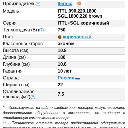
Производитель
Itermic
?
Модель
ITTL.090.220.1800
SGL.1800.220 brown
Серия
ITTL+SGL коричневый
Теплоотдача (Вт)
750
?
Цвет
коричневый
Класс конвекторов
эконом
Высота (см)
10.8
Длина (см)
180
Глубина (см)
10.8
Гарантия
10 лет
Страна
Россия
Ширина (см)
22
Отапливаемая
7.5
площадь(м2)
?
* - Используемые на сайте изображения товаров могут включать
дополнительное оборудование и компоненты, не входящие в
стандартную комплектацию товара.
** - Техническое описание товара предоставлено официальным