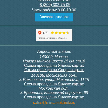
8 (800) 302-75-05
Подробнее
Подробнее
Часы работы:
9.00-19.00
Заказать звонок
Конвектор ITT.080.200.1300
Конвектор ITT.080.200.1000
с решеткой GRILL.SGW-20-
с решеткой GRILL.SGW-20-
1300 венге
1000 венге
35 326
28 391
Темоголовка Siemens
Контроллер Siemens RAB
Адреса магазинов:
RTN51
11, 230В (механ.)
140000, Москва,
Подробнее
Подробнее
Новорязанское шоссе 25 км, ст16
Схема проезда на Яндекс-картах
Схема проезда на Google-картах
140108, Московская обл.,
3 950
6 000
г. Раменское, улица Михалевича, 116Б
Схема проезда на Яндекс-картах
Московская обл.,
Подробнее
Подробнее
г. Бронницы, Каширский переулок, 68
Схема проезда на Яндекс-картах
Конвектор ITT.080.200.1000
Конвектор ITT.080.200.900 с
sales@mirsantekhniki.ru
с решеткой GRILL.SGW-20-
решеткой GRILL.SGA-20-
1000 орех
900 natural