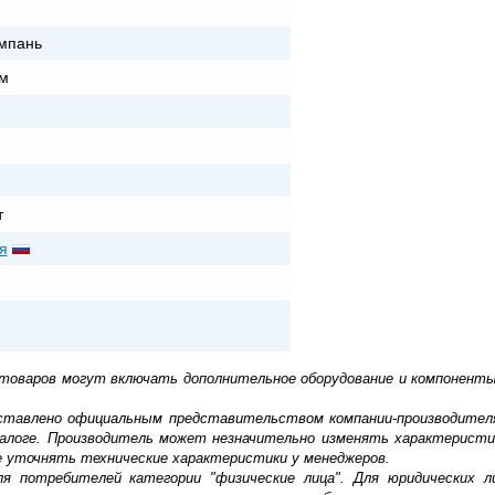
мпань
м
т
я
 товаров могут включать дополнительное оборудование и компоненты
доставлено официальным представительством компании-производител
алоге. Производитель может незначительно изменять характеристи
е уточнять технические характеристики у менеджеров.
ля потребителей категории "физические лица". Для юридических 