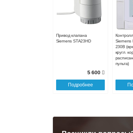
Конвектор
Конвекто
ITT.080.200.1200 с
ITT.080.2
25 735
решеткой
решетко
GRILL.SGA-20-
GRILL.S
Подробнее
По
1200 natural
gold
Привод клапана
Контрол
28 142
Siemens STA23HD
Siemens 
230В (вр
Подробнее
По
кругл. ко
расписан
пульта)
5 600
Подробнее
По
Конвектор
Конвекто
ITT.080.200.1300 с
ITT.080.
решеткой
решетко