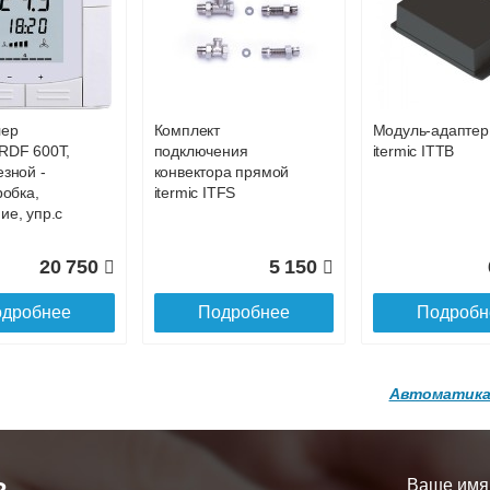
р
Конвектор
Конвектор
00.600 с
ITT.080.200.1200 с
ITT.080.200.1200
27 093
28 450
2
й
решеткой
решеткой
GA-20-600
GRILL.SGA-20-
GRILL.SGW-20-
дробнее
Подробнее
Подробн
1200 brown
1200 венге
лер
Комплект
Модуль-адаптер
16 871
28 142
3
RDF 600Т,
подключения
itermic ITTB
езной -
конвектора прямой
дробнее
Подробнее
Подробн
робка,
itermic ITFS
ие, упр.с
20 750
5 150
дробнее
Подробнее
Подробн
Автоматика
р
Конвектор
Конвектор
200.1300 с
ITT.080.200.1200 с
ITT.080.200.1000
й
решеткой
решеткой
Ваше имя