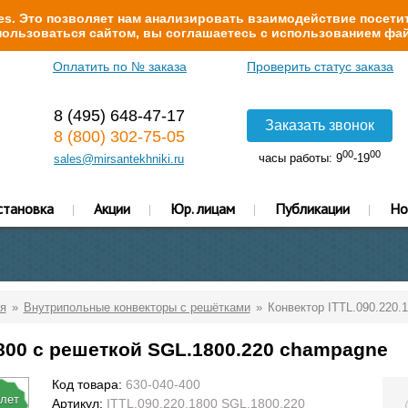
s. Это позволяет нам анализировать взаимодействие посетит
ользоваться сайтом, вы соглашаетесь с использованием фай
Оплатить по № заказа
Проверить статус заказа
8 (495) 648-47-17
Заказать звонок
8 (800) 302-75-05
00
00
часы работы: 9
-19
sales@mirsantekhniki.ru
становка
Акции
Юр. лицам
Публикации
Но
я
Внутрипольные конвекторы с решётками
Конвектор ITTL.090.220.
1800 с решеткой SGL.1800.220 champagne
Код товара:
630-040-400
 лет
Артикул:
ITTL.090.220.1800 SGL.1800.220