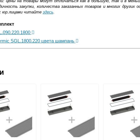
ти: цены на товары могут отличаться как в большую, так и в мень
ичность закупки, количества заказанных товаров и многих других о
с юр.лицами читайте
здесь
.
мплект
L.090.220.1800
ermic SGL.1800.220 цвета шампань
ковской области
ии
жиме реального времени
товара как при доставке, так и самовывозом
, Web-money, Qiwi-кошельки и другие).
 с НДС)
подробнее...
до подъезда