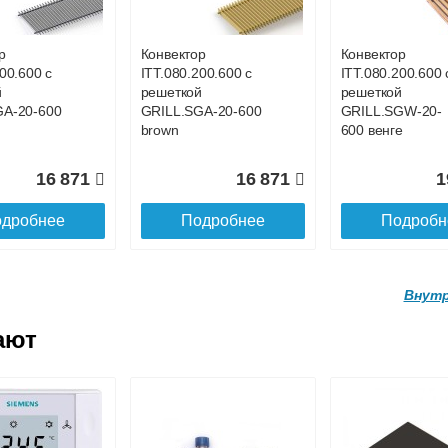
0.160
SGL.1300.160
SGL.1400.160
ne
champagne
champagne
р
Конвектор
Конвектор
00.600 с
ITT.080.200.600 с
ITT.080.200.600 
20 160
21 679
2
й
решеткой
решеткой
GA-20-600
GRILL.SGA-20-600
GRILL.SGW-20-
дробнее
Подробнее
Подробн
brown
600 венге
16 871
16 871
1
дробнее
Подробнее
Подробн
Внутр
ают
р
Конвектор
Конвектор
.160.1700
ITTL.070.160.1800
ITTL.070.160.19
ой
с решеткой
с решеткой
0.160
SGL.1800.160
SGL.1900.160
ne
champagne
champagne