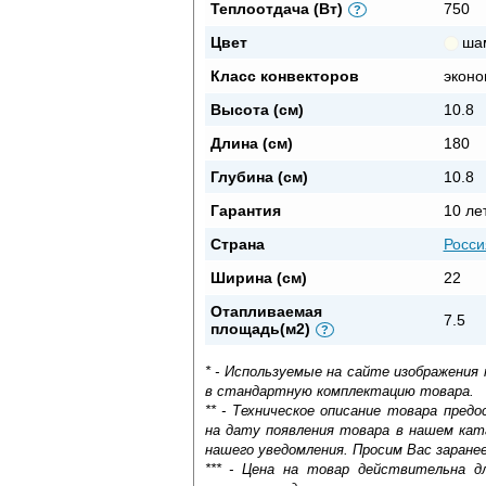
Теплоотдача (Вт)
750
?
Цвет
ша
Класс конвекторов
эконо
Высота (см)
10.8
Длина (см)
180
Глубина (см)
10.8
Гарантия
10 ле
Страна
Росси
Ширина (см)
22
Отапливаемая
7.5
площадь(м2)
?
* - Используемые на сайте изображения
в стандартную комплектацию товара.
** - Техническое описание товара пре
на дату появления товара в нашем кат
нашего уведомления. Просим Вас заране
*** - Цена на товар действительна д