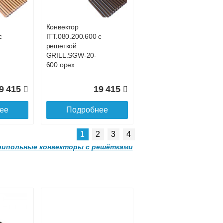
SGL.1500.160
champagne
Конвектор
с
ITT.080.200.600 с
3 035
24 377
решеткой
GRILL.SGW-20-
ее
Подробнее
600 орех
9 415
19 415
ее
Подробнее
1
2
3
4
ипольные конвекторы с решётками
Конвектор
00
ITTL.070.160.2000
с решеткой
SGL.2000.160
champagne