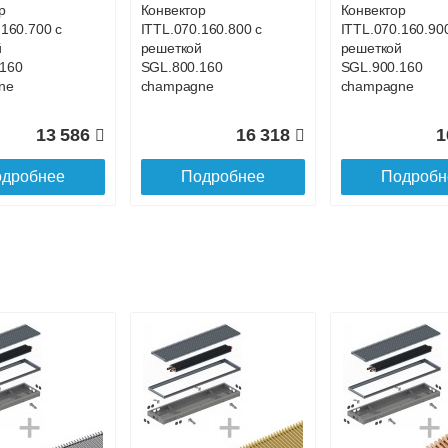
р
Конвектор
Конвектор
.160.700 с
ITTL.070.160.800 с
ITTL.070.160.90
й
решеткой
решеткой
160
SGL.800.160
SGL.900.160
ne
champagne
champagne
13 586
16 318
1
дробнее
Подробнее
Подробн
р
Конвектор
Конвектор
.160.1200
ITTL.070.160.1300
ITTL.070.160.14
ой
с решеткой
с решеткой