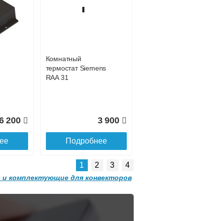
Конвектор
 с
ITT.080.200.1200 с
9 809
31 311
решеткой
GRILL.SGW-20-
ее
Подробнее
1200 орех
Комнатный
2 501
32 501
термостат Siemens
RAA 31
ее
Подробнее
6 200
3 900
ее
Подробнее
1
2
3
4
 и комплектующие для конвекторов
Конвектор
 с
ITT.080.200.1300 с
решеткой