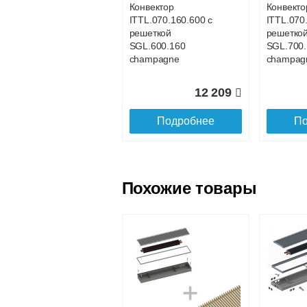
Конвектор
Конвекто
ITTL.070.160.600 с
ITTL.070
Доставка в регионы России.
решеткой
решетко
SGL.600.160
SGL.700.
champagne
champag
12 209
Подробнее
По
Похожие товары
Конвектор
Конвекто
ITTL.070.160.1100
ITTL.070
с решеткой
с решетк