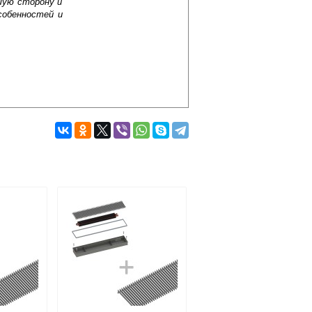
шую сторону и
собенностей и
Подробнее об оплате