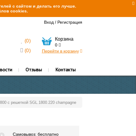
елей с сайтом и делать его лучше.
лов cookies.
Вход
/
Регистрация
Корзина
(
0
)
0
(
0
)
Перейти в корзину
вости
Отзывы
Контакты
1800 с решеткой SGL.1800.220 champagne
Самовывоз: бесплатно