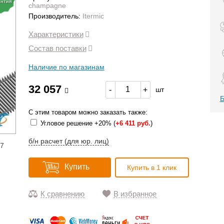
антия
champagne
Производитель:
Itermic
Характеристики
Состав поставки
Наличие по магазинам
32 057
-
+
шт
Б
С этим товаром можно заказать также:
Угловое решение +20% (
+
6 411 руб.
)
б/н расчет (для юр. лиц)
17
Купить
Купить в 1 клик
К сравнению
В избранное