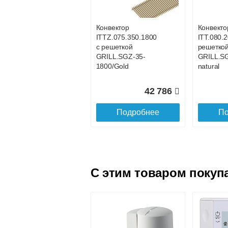
SGL.1100.160
SGL.120
champagne
champag
Конвектор
Конвекто
ITTZ.075.350.1800
ITT.080.2
18 801
с решеткой
решетко
GRILL.SGZ-35-
GRILL.S
Подробнее
По
1800/Gold
natural
42 786
Подробнее
По
C этим товаром покуп
Конвектор
Конвекто
ITTL.070.160.1600
ITTL.070
с решеткой
с решетк
SGL.1600.160
SGL.170
champagne
champag