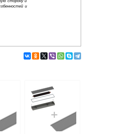
шую сторону и
собенностей и
Подробнее об оплате