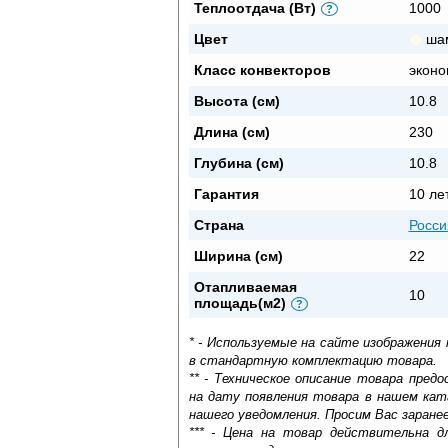
Теплоотдача (Вт)
1000
?
Цвет
ша
Класс конвекторов
эконо
Высота (см)
10.8
Длина (см)
230
Глубина (см)
10.8
Гарантия
10 ле
Страна
Росси
Ширина (см)
22
Отапливаемая
10
площадь(м2)
?
* - Используемые на сайте изображения
в стандартную комплектацию товара.
** - Техническое описание товара пре
на дату появления товара в нашем кат
нашего уведомления. Просим Вас заране
*** - Цена на товар действительна д