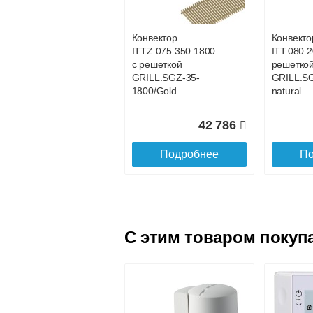
SGL.1100.160
SGL.120
champagne
champag
Конвектор
Конвекто
ITTZ.075.350.1800
ITT.080.2
18 801
с решеткой
решетко
GRILL.SGZ-35-
GRILL.S
Подробнее
По
1800/Gold
natural
42 786
Подробнее
По
C этим товаром покуп
Конвектор
Конвекто
ITTL.070.160.1600
ITTL.070
с решеткой
с решетк
SGL.1600.160
SGL.170
champagne
champag