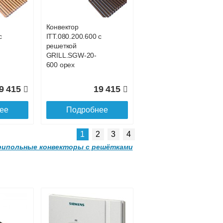
SGL.1500.160
champagne
Конвектор
с
ITT.080.200.600 с
3 035
24 377
решеткой
GRILL.SGW-20-
ее
Подробнее
600 орех
9 415
19 415
ее
Подробнее
1
2
3
4
ипольные конвекторы с решётками
Конвектор
00
ITTL.070.160.2000
с решеткой
SGL.2000.160
champagne