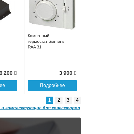
Конвектор
 с
ITT.080.200.1200 с
9 809
31 311
решеткой
GRILL.SGW-20-
ее
Подробнее
1200 орех
Комнатный
2 501
32 501
термостат Siemens
RAA 31
ее
Подробнее
6 200
3 900
ее
Подробнее
1
2
3
4
 и комплектующие для конвекторов
Конвектор
 с
ITT.080.200.1300 с
решеткой