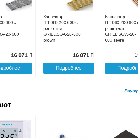
0.160
SGL.1300.160
SGL.1400.160
ne
champagne
champagne
р
Конвектор
Конвектор
00.600 с
ITT.080.200.600 с
ITT.080.200.600 
20 160
21 679
2
й
решеткой
решеткой
GA-20-600
GRILL.SGA-20-600
GRILL.SGW-20-
дробнее
Подробнее
Подробн
brown
600 венге
16 871
16 871
1
дробнее
Подробнее
Подробн
Внутр
ают
р
Конвектор
Конвектор
.160.1700
ITTL.070.160.1800
ITTL.070.160.19
ой
с решеткой
с решеткой
0.160
SGL.1800.160
SGL.1900.160
ne
champagne
champagne