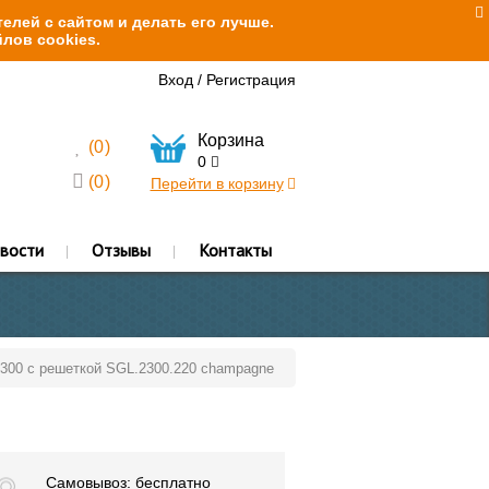
елей с сайтом и делать его лучше.
лов cookies.
Вход
/
Регистрация
Корзина
(
0
)
0
(
0
)
Перейти в корзину
вости
Отзывы
Контакты
2300 с решеткой SGL.2300.220 champagne
Самовывоз: бесплатно