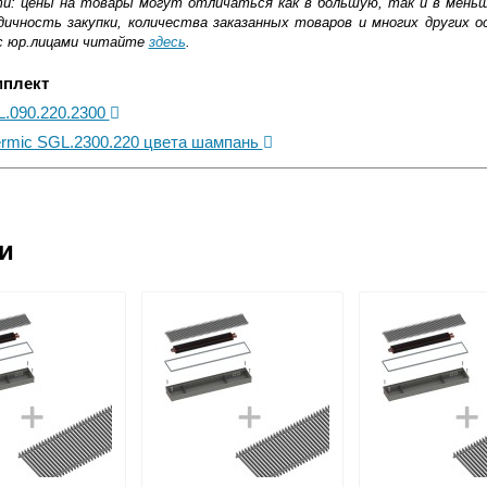
ти: цены на товары могут отличаться как в большую, так и в мень
ичность закупки, количества заказанных товаров и многих других о
с юр.лицами читайте
здесь
.
мплект
L.090.220.2300
ermic SGL.2300.220 цвета шампань
ковской области
ии
жиме реального времени
товара как при доставке, так и самовывозом
, Web-money, Qiwi-кошельки и другие).
 с НДС)
подробнее...
до подъезда