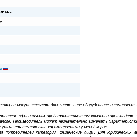
мпань
м
т
я
 товаров могут включать дополнительное оборудование и компоненты
доставлено официальным представительством компании-производител
алоге. Производитель может незначительно изменять характеристи
е уточнять технические характеристики у менеджеров.
ля потребителей категории "физические лица". Для юридических 