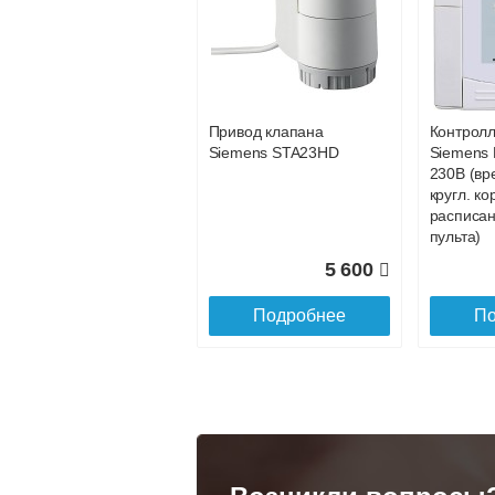
Конвектор
Конвекто
ITT.080.200.1200 с
ITT.080.2
25 735
решеткой
решетко
GRILL.SGA-20-
GRILL.S
Подробнее
По
1200 natural
gold
Привод клапана
Контрол
28 142
Siemens STA23HD
Siemens 
230В (вр
Подробнее
По
кругл. ко
расписан
пульта)
5 600
Подробнее
По
Конвектор
Конвекто
ITT.080.200.1300 с
ITT.080.
решеткой
решетко