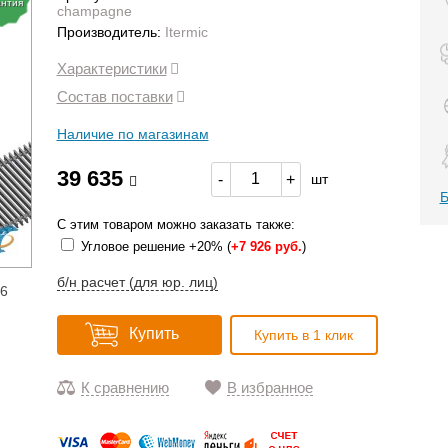
антия
champagne
Производитель:
Itermic
Характеристики
Состав поставки
Наличие по магазинам
39 635
-
+
шт
Б
С этим товаром можно заказать также:
Угловое решение +20% (
+
7 926 руб.
)
б/н расчет (для юр. лиц)
16
Купить
Купить в 1 клик
К сравнению
В избранное