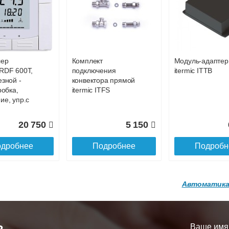
р
Конвектор
Конвектор
00.600 с
ITT.080.200.1200 с
ITT.080.200.1200
27 093
28 450
2
й
решеткой
решеткой
GA-20-600
GRILL.SGA-20-
GRILL.SGW-20-
дробнее
Подробнее
Подробн
1200 brown
1200 венге
лер
Комплект
Модуль-адаптер
16 871
28 142
3
RDF 600Т,
подключения
itermic ITTB
езной -
конвектора прямой
дробнее
Подробнее
Подробн
робка,
itermic ITFS
ие, упр.с
20 750
5 150
дробнее
Подробнее
Подробн
Автоматика
р
Конвектор
Конвектор
200.1300 с
ITT.080.200.1200 с
ITT.080.200.1000
й
решеткой
решеткой
Ваше имя