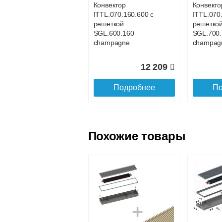
Конвектор
Конвекто
ITTL.070.160.600 с
ITTL.070
Доставка в регионы России.
решеткой
решетко
SGL.600.160
SGL.700.
champagne
champag
12 209
Подробнее
По
Похожие товары
Конвектор
Конвекто
ITTL.070.160.1100
ITTL.070
с решеткой
с решетк