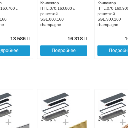
р
Конвектор
Конвектор
.160.700 с
ITTL.070.160.800 с
ITTL.070.160.90
й
решеткой
решеткой
160
SGL.800.160
SGL.900.160
ne
champagne
champagne
13 586
16 318
1
дробнее
Подробнее
Подробн
р
Конвектор
Конвектор
.160.1200
ITTL.070.160.1300
ITTL.070.160.14
ой
с решеткой
с решеткой