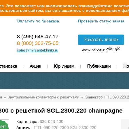
s. Это позволяет нам анализировать взаимодействие посетит
ользоваться сайтом, вы соглашаетесь с использованием фай
Оплатить по № заказа
Проверить статус заказа
8 (495) 648-47-17
Заказать звонок
8 (800) 302-75-05
00
00
часы работы: 9
-19
sales@mirsantekhniki.ru
становка
Акции
Юр. лицам
Публикации
Но
я
Внутрипольные конвекторы с решётками
Конвектор ITTL.090.220.
2300 с решеткой SGL.2300.220 champagne
Код товара:
630-043-400
 лет
Артикул:
ITTL.090.220.2300 SGL.2300.220