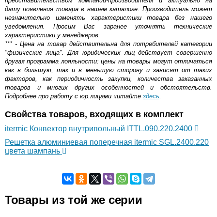
представительством компании-производителя и актуально на
дату появления товара в нашем каталоге. Производитель может
незначительно изменять характеристики товара без нашего
уведомления. Просим Вас заранее уточнять технические
характеристики у менеджеров.
*** - Цена на товар действительна для потребителей категории
"физические лица". Для юридических лиц действует совершенно
другая программа лояльности: цены на товары могут отличаться
как в большую, так и в меньшую сторону и зависят от таких
факторов, как периодичность закупки, количества заказанных
товаров и многих других особенностей и обстоятельств.
Подробнее про работу с юр.лицами читайте
здесь
.
Свойства товаров, входящих в комплект
itermic Конвектор внутрипольный ITTL.090.220.2400
Решетка алюминиевая поперечная itermic SGL.2400.220
цвета шампань
Самовывоз.
Товары из той же серии
Оставьте отзыв