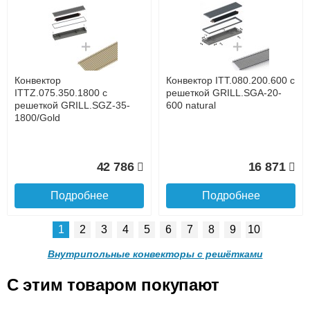
Конвектор ITTL.070.160.800
Конвектор ITTL.070.160.900
с решеткой SGL.800.160
с решеткой SGL.900.160
champagne
champagne
до подъезда
услуга платная
возможность
Конвектор
Конвектор ITT.080.200.600 с
16 318
16 337
ITTZ.075.350.1800 с
решеткой GRILL.SGA-20-
решеткой GRILL.SGZ-35-
600 natural
1800/Gold
Подробнее
Подробнее
Доставка в регионы России.
42 786
16 871
Подробнее
Подробнее
1
2
3
4
5
6
7
8
9
10
Конвектор
Конвектор
ITTL.070.160.1000 с
ITTL.070.160.1100 с
Внутрипольные конвекторы с решётками
решеткой SGL.1000.160
решеткой SGL.1100.160
champagne
champagne
C этим товаром покупают
Конвектор ITT.080.200.600 с
Конвектор ITT.080.200.600 с