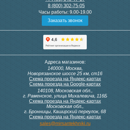
8 (800) 302-75-05
Подробнее
Подробнее
Часы работы:
9.00-19.00
Заказать звонок
Конвектор ITT.080.200.1300
Конвектор ITT.080.200.1000
с решеткой GRILL.SGW-20-
с решеткой GRILL.SGW-20-
1300 венге
1000 венге
35 326
28 391
Контроллер Siemens RDG
Контроллер Siemens RDF
Адреса магазинов:
100T, 230В (накладной,
300, 230В (врезной - квадр.
140000, Москва,
расписание, упр.с пульта)
коробка)
Подробнее
Подробнее
Новорязанское шоссе 25 км, ст16
Схема проезда на Яндекс-картах
Схема проезда на Google-картах
140108, Московская обл.,
28 000
9 700
г. Раменское, улица Михалевича, 116Б
Схема проезда на Яндекс-картах
Московская обл.,
Подробнее
Подробнее
г. Бронницы, Каширский переулок, 68
Схема проезда на Яндекс-картах
Конвектор ITT.080.200.1000
Конвектор ITT.080.200.900 с
sales@mirsantekhniki.ru
с решеткой GRILL.SGW-20-
решеткой GRILL.SGA-20-
1000 орех
900 natural