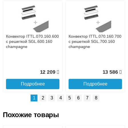
Возможные способы оплаты:
Доставка сантехники по Москве и Московской области
Наличный расчёт
Банковской картой на сайте в режиме реального
времени
Банковской картой при получении товара как при
доставке, так и самовывозом
Интернет-деньгами (Yandex-деньги, Web-money,
Конвектор ITTL.070.160.600
Конвектор ITTL.070.160.700
Qiwi-кошельки и другие).
с решеткой SGL.600.160
с решеткой SGL.700.160
Безналичный расчёт (возможно и с НДС)
champagne
champagne
подробнее...
Подробнее об оплате
12 209
13 586
Подробнее
Подробнее
1
2
3
4
5
6
7
8
Похожие товары
Подъем на этаж.