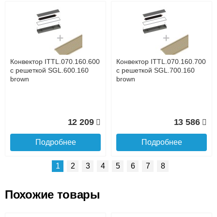
Возможные способы оплаты:
Доставка сантехники по Москве и Московской области
Наличный расчёт
Банковской картой на сайте в режиме реального
времени
Банковской картой при получении товара как при
доставке, так и самовывозом
Интернет-деньгами (Yandex-деньги, Web-money,
Конвектор ITTL.070.160.600
Конвектор ITTL.070.160.700
Qiwi-кошельки и другие).
с решеткой SGL.600.160
с решеткой SGL.700.160
Безналичный расчёт (возможно и с НДС)
brown
brown
подробнее...
Подробнее об оплате
12 209
13 586
Подробнее
Подробнее
1
2
3
4
5
6
7
8
Похожие товары
Подъем на этаж.