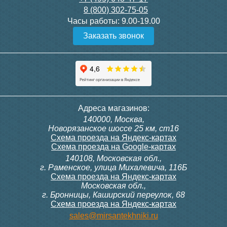
8 (800) 302-75-05
Подробнее
Подробнее
Часы работы:
9.00-19.00
Заказать звонок
Конвектор ITT.080.200.1300
Конвектор ITT.080.200.1000
с решеткой GRILL.SGW-20-
с решеткой GRILL.SGW-20-
1300 венге
1000 венге
35 326
28 391
Контроллер Siemens RDG
Контроллер Siemens RDF
Адреса магазинов:
100T, 230В (накладной,
300, 230В (врезной - квадр.
140000, Москва,
расписание, упр.с пульта)
коробка)
Подробнее
Подробнее
Новорязанское шоссе 25 км, ст16
Схема проезда на Яндекс-картах
Схема проезда на Google-картах
140108, Московская обл.,
28 000
9 700
г. Раменское, улица Михалевича, 116Б
Схема проезда на Яндекс-картах
Московская обл.,
Подробнее
Подробнее
г. Бронницы, Каширский переулок, 68
Схема проезда на Яндекс-картах
Конвектор ITT.080.200.1000
Конвектор ITT.080.200.900 с
sales@mirsantekhniki.ru
с решеткой GRILL.SGW-20-
решеткой GRILL.SGA-20-
1000 орех
900 natural