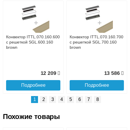
Возможные способы оплаты:
Доставка сантехники по Москве и Московской области
Наличный расчёт
Банковской картой на сайте в режиме реального
времени
Банковской картой при получении товара как при
доставке, так и самовывозом
Интернет-деньгами (Yandex-деньги, Web-money,
Конвектор ITTL.070.160.600
Конвектор ITTL.070.160.700
Qiwi-кошельки и другие).
с решеткой SGL.600.160
с решеткой SGL.700.160
Безналичный расчёт (возможно и с НДС)
brown
brown
подробнее...
Подробнее об оплате
12 209
13 586
Подробнее
Подробнее
1
2
3
4
5
6
7
8
Похожие товары
Подъем на этаж.