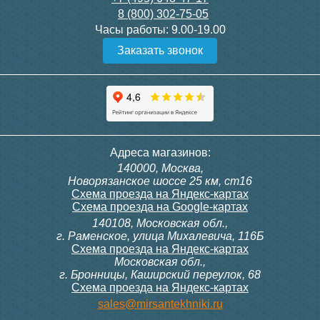
8 (800) 302-75-05
Подробнее
Подробнее
Часы работы:
9.00-19.00
Заказать звонок
Конвектор ITT.080.200.1300
Конвектор ITT.080.200.1000
с решеткой GRILL.SGW-20-
с решеткой GRILL.SGW-20-
1300 венге
1000 венге
35 326
28 391
Контроллер Siemens RDG
Контроллер Siemens RDF
Адреса магазинов:
100T, 230В (накладной,
300, 230В (врезной - квадр.
140000, Москва,
расписание, упр.с пульта)
коробка)
Подробнее
Подробнее
Новорязанское шоссе 25 км, ст16
Схема проезда на Яндекс-картах
Схема проезда на Google-картах
140108, Московская обл.,
28 000
9 700
г. Раменское, улица Михалевича, 116Б
Схема проезда на Яндекс-картах
Московская обл.,
Подробнее
Подробнее
г. Бронницы, Каширский переулок, 68
Схема проезда на Яндекс-картах
Конвектор ITT.080.200.1000
Конвектор ITT.080.200.900 с
sales@mirsantekhniki.ru
с решеткой GRILL.SGW-20-
решеткой GRILL.SGA-20-
1000 орех
900 natural