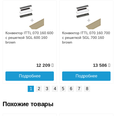
Возможные способы оплаты:
Доставка сантехники по Москве и Московской области
Наличный расчёт
Банковской картой на сайте в режиме реального
времени
Банковской картой при получении товара как при
доставке, так и самовывозом
Интернет-деньгами (Yandex-деньги, Web-money,
Конвектор ITTL.070.160.600
Конвектор ITTL.070.160.700
Qiwi-кошельки и другие).
с решеткой SGL.600.160
с решеткой SGL.700.160
Безналичный расчёт (возможно и с НДС)
brown
brown
подробнее...
Подробнее об оплате
12 209
13 586
Подробнее
Подробнее
1
2
3
4
5
6
7
8
Похожие товары
Подъем на этаж.