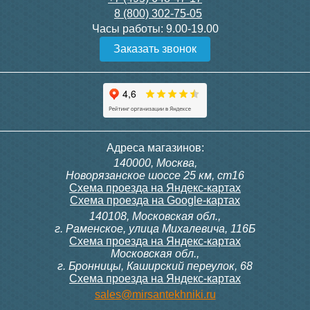
8 (800) 302-75-05
Подробнее
Подробнее
Часы работы:
9.00-19.00
Заказать звонок
Конвектор ITT.080.200.1300
Конвектор ITT.080.200.1000
с решеткой GRILL.SGW-20-
с решеткой GRILL.SGW-20-
1300 венге
1000 венге
35 326
28 391
Клапан радиаторный
Модуль-адаптер itermic
Адреса магазинов:
Siemens AEN 15, угловой
ITTB на DIN рейку
140000, Москва,
1/2"
Подробнее
Подробнее
Новорязанское шоссе 25 км, ст16
Схема проезда на Яндекс-картах
Схема проезда на Google-картах
140108, Московская обл.,
3 150
23 500
г. Раменское, улица Михалевича, 116Б
Схема проезда на Яндекс-картах
Московская обл.,
Подробнее
Подробнее
г. Бронницы, Каширский переулок, 68
Схема проезда на Яндекс-картах
Конвектор ITT.080.200.1000
Конвектор ITT.080.200.900 с
sales@mirsantekhniki.ru
с решеткой GRILL.SGW-20-
решеткой GRILL.SGA-20-
1000 орех
900 natural