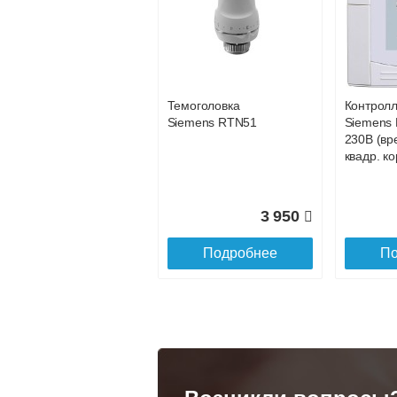
Конвектор
Конвекто
ITT.080.200.1200 с
ITT.080.2
25 735
решеткой
решетко
GRILL.SGA-20-
GRILL.S
Подробнее
По
1200 natural
gold
Темоголовка
Контрол
28 142
Siemens RTN51
Siemens 
230В (вр
Подробнее
По
квадр. ко
3 950
Подробнее
По
Конвектор
Конвекто
ITT.080.200.1300 с
ITT.080.
решеткой
решетко