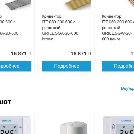
0.160
SGL.1300.160
SGL.1400.160
ne
champagne
champagne
р
Конвектор
Конвектор
00.600 с
ITT.080.200.600 с
ITT.080.200.600 
20 160
21 679
2
й
решеткой
решеткой
GA-20-600
GRILL.SGA-20-600
GRILL.SGW-20-
дробнее
Подробнее
Подробн
brown
600 венге
16 871
16 871
1
дробнее
Подробнее
Подробн
Внутр
ают
р
Конвектор
Конвектор
.160.1700
ITTL.070.160.1800
ITTL.070.160.19
ой
с решеткой
с решеткой
0.160
SGL.1800.160
SGL.1900.160
ne
champagne
champagne