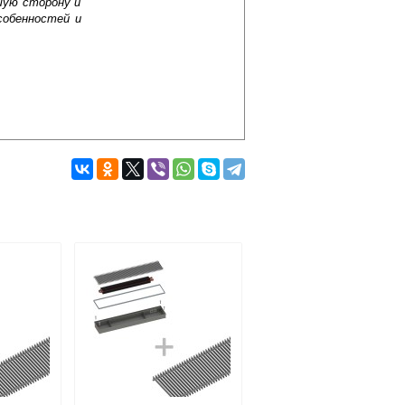
шую сторону и
собенностей и
Подробнее об оплате