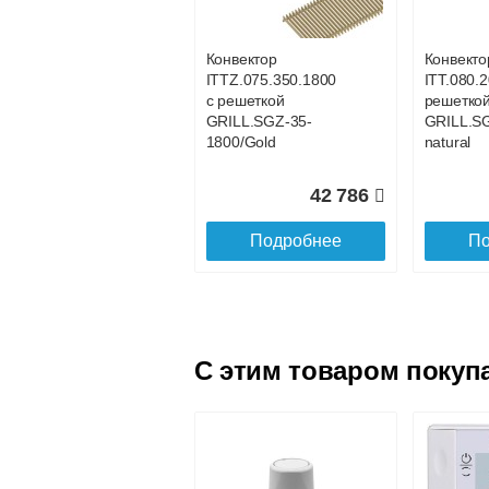
SGL.1100.160
SGL.120
champagne
champag
Конвектор
Конвекто
ITTZ.075.350.1800
ITT.080.2
18 801
с решеткой
решетко
GRILL.SGZ-35-
GRILL.S
Подробнее
По
1800/Gold
natural
42 786
Подробнее
По
C этим товаром покуп
Конвектор
Конвекто
ITTL.070.160.1600
ITTL.070
с решеткой
с решетк
SGL.1600.160
SGL.170
champagne
champag