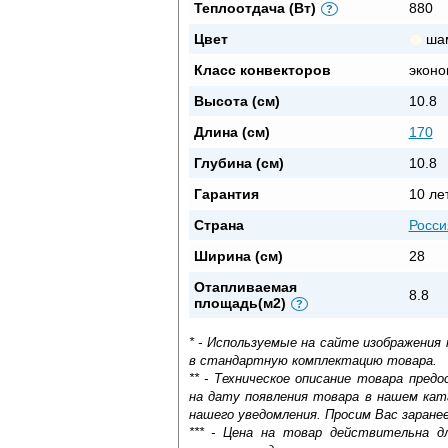
Теплоотдача (Вт)
880
?
Цвет
ша
Класс конвекторов
эконо
Высота (см)
10.8
Длина (см)
170
Глубина (см)
10.8
Гарантия
10 ле
Страна
Росси
Ширина (см)
28
Отапливаемая
8.8
площадь(м2)
?
* - Используемые на сайте изображения
в стандартную комплектацию товара.
** - Техническое описание товара пре
на дату появления товара в нашем кат
нашего уведомления. Просим Вас заране
*** - Цена на товар действительна д