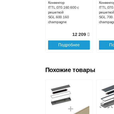
Конвектор
Конвекто
ITTL.070.160.600 с
ITTL.070
Доставка в регионы России.
решеткой
решетко
SGL.600.160
SGL.700.
champagne
champag
12 209
Подробнее
По
Похожие товары
Конвектор
Конвекто
ITTL.070.160.1100
ITTL.070
с решеткой
с решетк