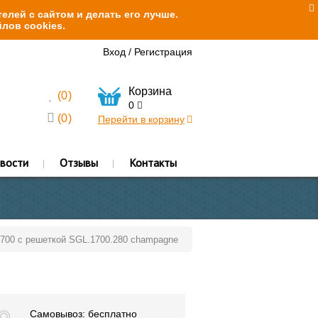
елей с сайтом и делать его лучше.
лов cookies.
Вход
/
Регистрация
Корзина
(
0
)
0
(
0
)
Перейти в корзину
вости
Отзывы
Контакты
1700 с решеткой SGL.1700.280 champagne
Самовывоз: бесплатно