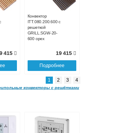
SGL.1500.160
champagne
Конвектор
с
ITT.080.200.600 с
3 035
24 377
решеткой
GRILL.SGW-20-
ее
Подробнее
600 орех
9 415
19 415
ее
Подробнее
1
2
3
4
ипольные конвекторы с решётками
Конвектор
00
ITTL.070.160.2000
с решеткой
SGL.2000.160
champagne