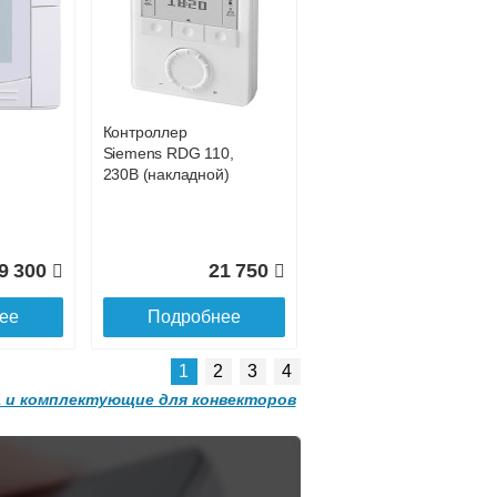
Конвектор
 с
ITT.080.200.1200 с
9 809
31 311
решеткой
GRILL.SGW-20-
ее
Подробнее
1200 орех
Контроллер
2 501
32 501
Siemens RDG 110,
230В (накладной)
ее
Подробнее
9 300
21 750
ее
Подробнее
1
2
3
4
 и комплектующие для конвекторов
Конвектор
 с
ITT.080.200.1300 с
решеткой