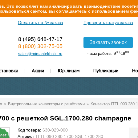
s. Это позволяет нам анализировать взаимодействие посетит
ользоваться сайтом, вы соглашаетесь с использованием фай
Оплатить по № заказа
Проверить статус заказа
8 (495) 648-47-17
Заказать звонок
8 (800) 302-75-05
00
00
часы работы: 9
-19
sales@mirsantekhniki.ru
становка
Акции
Юр. лицам
Публикации
Но
я
Внутрипольные конвекторы с решётками
Конвектор ITTL.090.280.
1700 с решеткой SGL.1700.280 champagne
Код товара:
630-029-000
 лет
Артикул:
ITTL.090.280.1700 SGL.1700.280