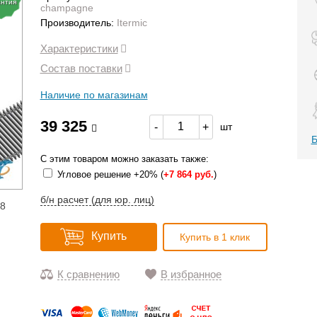
антия
champagne
Производитель:
Itermic
Характеристики
Состав поставки
Наличие по магазинам
39 325
-
+
шт
Б
С этим товаром можно заказать также:
Угловое решение +20% (
+
7 864 руб.
)
б/н расчет (для юр. лиц)
18
Купить
Купить в 1 клик
К сравнению
В избранное