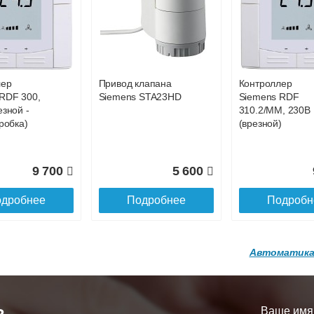
р
Конвектор
Конвектор
00.600 с
ITT.080.200.1200 с
ITT.080.200.1200
27 093
28 450
2
й
решеткой
решеткой
GA-20-600
GRILL.SGA-20-
GRILL.SGW-20-
дробнее
Подробнее
Подробн
1200 brown
1200 венге
лер
Привод клапана
Контроллер
16 871
28 142
3
RDF 300,
Siemens STA23HD
Siemens RDF
езной -
310.2/MM, 230В
дробнее
Подробнее
Подробн
робка)
(врезной)
9 700
5 600
дробнее
Подробнее
Подробн
Автоматика
р
Конвектор
Конвектор
200.1300 с
ITT.080.200.1200 с
ITT.080.200.1000
й
решеткой
решеткой
Ваше имя