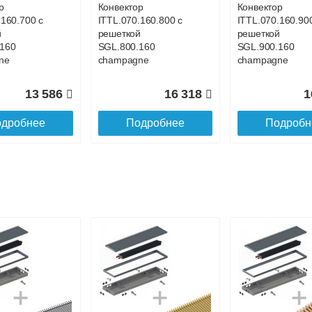
р
Конвектор
Конвектор
.160.700 с
ITTL.070.160.800 с
ITTL.070.160.90
й
решеткой
решеткой
160
SGL.800.160
SGL.900.160
ne
champagne
champagne
13 586
16 318
1
дробнее
Подробнее
Подробн
р
Конвектор
Конвектор
.160.1200
ITTL.070.160.1300
ITTL.070.160.14
ой
с решеткой
с решеткой