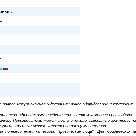
мпань
м
т
я
 товаров могут включать дополнительное оборудование и компоненты
доставлено официальным представительством компании-производител
алоге. Производитель может незначительно изменять характеристи
е уточнять технические характеристики у менеджеров.
ля потребителей категории "физические лица". Для юридических 