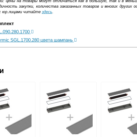
ти: цены на товары могут отличаться как в большую, так и в мень
ичность закупки, количества заказанных товаров и многих других о
с юр.лицами читайте
здесь
.
мплект
L.090.280.1700
ermic SGL.1700.280 цвета шампань
ковской области
ии
жиме реального времени
товара как при доставке, так и самовывозом
, Web-money, Qiwi-кошельки и другие).
 с НДС)
подробнее...
до подъезда