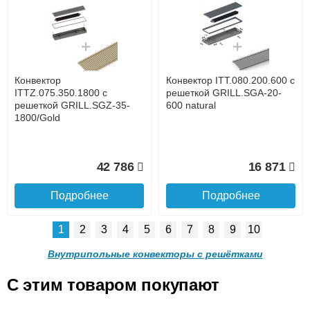
Конвектор ITTL.070.160.800
Конвектор ITTL.070.160.900
с решеткой SGL.800.160
с решеткой SGL.900.160
champagne
champagne
до подъезда
услуга платная
возможность
Конвектор
Конвектор ITT.080.200.600 с
16 318
16 337
ITTZ.075.350.1800 с
решеткой GRILL.SGA-20-
решеткой GRILL.SGZ-35-
600 natural
1800/Gold
Подробнее
Подробнее
Доставка в регионы России.
42 786
16 871
Подробнее
Подробнее
1
2
3
4
5
6
7
8
9
10
Конвектор
Конвектор
ITTL.070.160.1000 с
ITTL.070.160.1100 с
Внутрипольные конвекторы с решётками
решеткой SGL.1000.160
решеткой SGL.1100.160
champagne
champagne
C этим товаром покупают
Конвектор ITT.080.200.600 с
Конвектор ITT.080.200.600 с