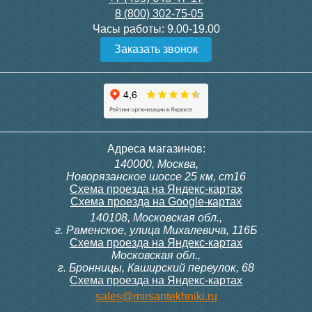
8 (800) 302-75-05
Подробнее
Подробнее
Часы работы:
9.00-19.00
Заказать звонок
Конвектор ITT.080.200.1300
Конвектор ITT.080.200.1000
с решеткой GRILL.SGW-20-
с решеткой GRILL.SGW-20-
1300 венге
1000 венге
35 326
28 391
Темоголовка Siemens
Контроллер Siemens RAB
Адреса магазинов:
RTN51
11, 230В (механ.)
140000, Москва,
Подробнее
Подробнее
Новорязанское шоссе 25 км, ст16
Схема проезда на Яндекс-картах
Схема проезда на Google-картах
140108, Московская обл.,
3 950
6 000
г. Раменское, улица Михалевича, 116Б
Схема проезда на Яндекс-картах
Московская обл.,
Подробнее
Подробнее
г. Бронницы, Каширский переулок, 68
Схема проезда на Яндекс-картах
Конвектор ITT.080.200.1000
Конвектор ITT.080.200.900 с
sales@mirsantekhniki.ru
с решеткой GRILL.SGW-20-
решеткой GRILL.SGA-20-
1000 орех
900 natural