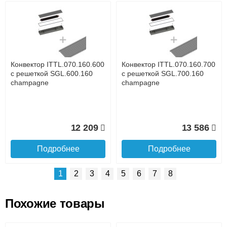
Возможные способы оплаты:
Доставка сантехники по Москве и Московской области
Наличный расчёт
Банковской картой на сайте в режиме реального
времени
Банковской картой при получении товара как при
доставке, так и самовывозом
Интернет-деньгами (Yandex-деньги, Web-money,
Конвектор ITTL.070.160.600
Конвектор ITTL.070.160.700
Qiwi-кошельки и другие).
с решеткой SGL.600.160
с решеткой SGL.700.160
Безналичный расчёт (возможно и с НДС)
champagne
champagne
подробнее...
Подробнее об оплате
12 209
13 586
Подробнее
Подробнее
1
2
3
4
5
6
7
8
Похожие товары
Подъем на этаж.