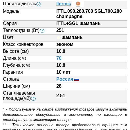
Производитель
Itermic
?
Модель
ITTL.090.280.700 SGL.700.280
champagne
Серия
ITTL+SGL шампань
Теплоотдача (Вт)
251
?
Цвет
шампань
Класс конвекторов
эконом
Высота (см)
10.8
Длина (см)
70
Глубина (см)
10.8
Гарантия
10 лет
Страна
Россия
Ширина (см)
28
Отапливаемая
2.51
площадь(м2)
?
* - Используемые на сайте изображения товаров могут включать
дополнительное оборудование и компоненты, не входящие в
стандартную комплектацию товара.
** - Техническое описание товара предоставлено официальным