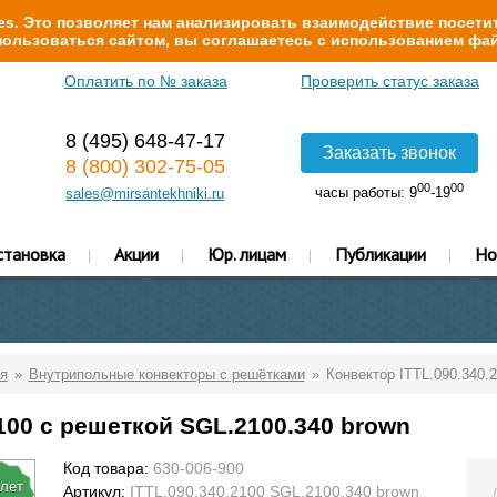
s. Это позволяет нам анализировать взаимодействие посетит
ользоваться сайтом, вы соглашаетесь с использованием фай
Оплатить по № заказа
Проверить статус заказа
8 (495) 648-47-17
Заказать звонок
8 (800) 302-75-05
00
00
часы работы: 9
-19
sales@mirsantekhniki.ru
становка
Акции
Юр. лицам
Публикации
Но
я
Внутрипольные конвекторы с решётками
Конвектор ITTL.090.340.
100 с решеткой SGL.2100.340 brown
Код товара:
630-006-900
 лет
Артикул:
ITTL.090.340.2100 SGL.2100.340 brown