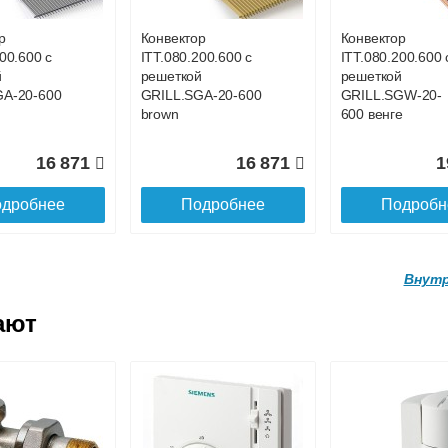
brown
brown
р
Конвектор
Конвектор
00.600 с
ITT.080.200.600 с
ITT.080.200.600 
20 160
21 679
2
й
решеткой
решеткой
GA-20-600
GRILL.SGA-20-600
GRILL.SGW-20-
дробнее
Подробнее
Подробн
brown
600 венге
16 871
16 871
1
дробнее
Подробнее
Подробн
Внутр
ают
р
Конвектор
Конвектор
.160.1700
ITTL.070.160.1800
ITTL.070.160.19
ой
с решеткой
с решеткой
0.160
SGL.1800.160
SGL.1900.160
brown
brown
р
Конвектор
Конвектор