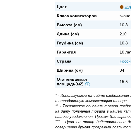
Цвет
ко
Класс конвекторов
эконо
Высота (см)
10.8
Длина (см)
210
Глубина (см)
10.8
Гарантия
10 ле
Страна
Росси
Ширина (см)
34
Отапливаемая
15.5
площадь(м2)
?
* - Используемые на сайте изображения
в стандартную комплектацию товара.
** - Техническое описание товара пре
на дату появления товара в нашем кат
нашего уведомления. Просим Вас заране
*** - Цена на товар действительна д
совершенно другая программа лояльнос