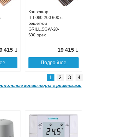
brown
Конвектор
с
ITT.080.200.600 с
3 035
24 377
решеткой
GRILL.SGW-20-
ее
Подробнее
600 орех
9 415
19 415
ее
Подробнее
1
2
3
4
ипольные конвекторы с решётками
Конвектор
00
ITTL.070.160.2000
с решеткой
SGL.2000.160
brown
Конвектор