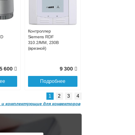
 с
ITT.080.200.1200 с
9 809
31 311
решеткой
GRILL.SGW-20-
ее
Подробнее
1200 орех
Контроллер
2 501
32 501
HD
Siemens RDF
310.2/MM, 230В
ее
Подробнее
(врезной)
5 600
9 300
ее
Подробнее
1
2
3
4
 и комплектующие для конвекторов
Конвектор
 с
ITT.080.200.1300 с
решеткой
GRILL.SGA-20-