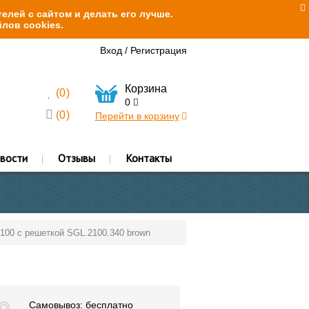
елей с сайтом и делать его лучше.
лов cookies.
Вход
/
Регистрация
Корзина
(
0
)
0
(
0
)
Перейти в корзину
вости
Отзывы
Контакты
2100 с решеткой SGL.2100.340 brown
Самовывоз: бесплатно