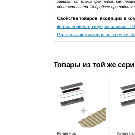
зависят от таких факторов, как период
обстоятельств. Подробнее про работу 
Свойства товаров, входящих в ко
itermic Конвектор внутрипольный ITT
Решетка алюминиевая поперечная ite
Самовывоз.
Оставьте отзыв
Доставка сантехники по Москве и Мос
Возможные способы оплаты:
Товары из той же сер
Наличный расчёт
Банковской картой на сайте в ре
Банковской картой при получении 
Интернет-деньгами (Yandex-деньги
Безналичный расчёт (возможно и
Подъем на этаж.
услуга платная
возможность
Конвектор
Конвекто