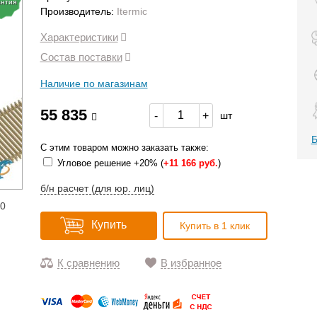
антия
Производитель:
Itermic
Характеристики
Состав поставки
Наличие по магазинам
55 835
-
+
шт
Б
С этим товаром можно заказать также:
Угловое решение +20% (
+
11 166 руб.
)
б/н расчет (для юр. лиц)
10
Купить
Купить в 1 клик
К сравнению
В избранное