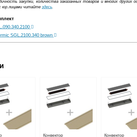
ичность закупки, количества заказанных товаров и многих других о
с юр.лицами читайте
здесь
.
мплект
L.090.340.2100
rmic SGL.2100.340 brown
ковской области
ии
жиме реального времени
товара как при доставке, так и самовывозом
, Web-money, Qiwi-кошельки и другие).
 с НДС)
подробнее...
до подъезда
р
Конвектор
Конвектор