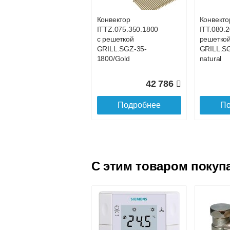
brown
brown
Конвектор
Конвекто
ITTZ.075.350.1800
ITT.080.2
18 801
с решеткой
решетко
GRILL.SGZ-35-
GRILL.S
Подробнее
По
1800/Gold
natural
42 786
Подробнее
По
C этим товаром покуп
Конвектор
Конвекто
ITTL.070.160.1600
ITTL.070
с решеткой
с решетк
SGL.1600.160
SGL.170
brown
brown
Конвектор
Конвекто