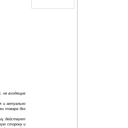
, не входящие
я и актуально
ки товара без
лиц действует
шую сторону и