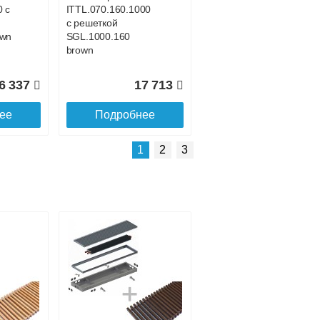
0 с
ITTL.070.160.1000
с решеткой
own
SGL.1000.160
brown
6 337
17 713
ее
Подробнее
Подробнее о доставке
1
2
3
Конвектор
00
ITTL.070.160.1500
с решеткой
SGL.1500.160