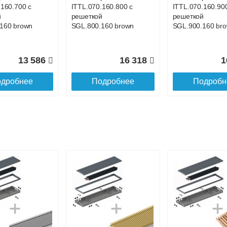
.160.700 с
ITTL.070.160.800 с
ITTL.070.160.90
й
решеткой
решеткой
160 brown
SGL.800.160 brown
SGL.900.160 br
13 586
16 318
1
дробнее
Подробнее
Подробн
р
Конвектор
Конвектор
.160.1200
ITTL.070.160.1300
ITTL.070.160.14
ой
с решеткой
с решеткой
0.160
SGL.1300.160
SGL.1400.160