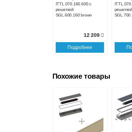
ITTL.070.160.600 с
ITTL.070
Доставка в регионы России.
решеткой
решетко
SGL.600.160 brown
SGL.700.
12 209
Подробнее
По
Похожие товары
Конвектор
Конвекто
ITTL.070.160.1100
ITTL.070
с решеткой
с решетк
SGL.1100.160
SGL.120