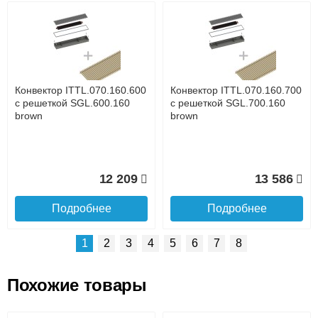
Возможные способы оплаты:
Доставка сантехники по Москве и Московской области
Наличный расчёт
Банковской картой на сайте в режиме реального
времени
Банковской картой при получении товара как при
доставке, так и самовывозом
Интернет-деньгами (Yandex-деньги, Web-money,
Конвектор ITTL.070.160.600
Конвектор ITTL.070.160.700
Qiwi-кошельки и другие).
с решеткой SGL.600.160
с решеткой SGL.700.160
Безналичный расчёт (возможно и с НДС)
brown
brown
подробнее...
Подробнее об оплате
12 209
13 586
Подробнее
Подробнее
1
2
3
4
5
6
7
8
Похожие товары
Подъем на этаж.