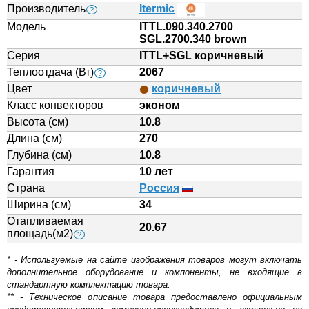
Производитель
Itermic
?
Модель
ITTL.090.340.2700
SGL.2700.340 brown
Серия
ITTL+SGL коричневый
Теплоотдача (Вт)
2067
?
Цвет
коричневый
Класс конвекторов
эконом
Высота (см)
10.8
Длина (см)
270
Глубина (см)
10.8
Гарантия
10 лет
Страна
Россия
Ширина (см)
34
Отапливаемая
20.67
площадь(м2)
?
* - Используемые на сайте изображения товаров могут включать
дополнительное оборудование и компоненты, не входящие в
стандартную комплектацию товара.
** - Техническое описание товара предоставлено официальным