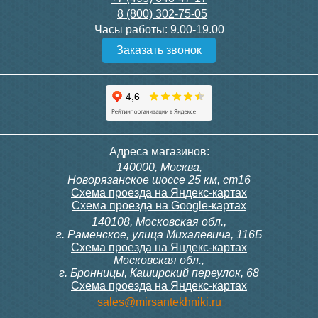
8 (800) 302-75-05
Подробнее
Подробнее
Часы работы:
9.00-19.00
Заказать звонок
Конвектор ITT.080.200.1300
Конвектор ITT.080.200.1000
с решеткой GRILL.SGW-20-
с решеткой GRILL.SGW-20-
1300 венге
1000 венге
35 326
28 391
Контроллер Siemens RDF
Комплект подключения
Адреса магазинов:
300, 230В (врезной - квадр.
конвектора прямой itermic
140000, Москва,
коробка)
ITFS
Подробнее
Подробнее
Новорязанское шоссе 25 км, ст16
Схема проезда на Яндекс-картах
Схема проезда на Google-картах
140108, Московская обл.,
9 700
5 150
г. Раменское, улица Михалевича, 116Б
Схема проезда на Яндекс-картах
Московская обл.,
Подробнее
Подробнее
г. Бронницы, Каширский переулок, 68
Схема проезда на Яндекс-картах
Конвектор ITT.080.200.1000
Конвектор ITT.080.200.900 с
sales@mirsantekhniki.ru
с решеткой GRILL.SGW-20-
решеткой GRILL.SGA-20-
1000 орех
900 natural