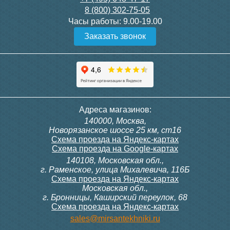
8 (800) 302-75-05
Подробнее
Подробнее
Часы работы:
9.00-19.00
Заказать звонок
Конвектор ITT.080.200.1300
Конвектор ITT.080.200.1000
с решеткой GRILL.SGW-20-
с решеткой GRILL.SGW-20-
1300 венге
1000 венге
35 326
28 391
Темоголовка Siemens
Контроллер Siemens RAB
Адреса магазинов:
RTN51
11, 230В (механ.)
140000, Москва,
Подробнее
Подробнее
Новорязанское шоссе 25 км, ст16
Схема проезда на Яндекс-картах
Схема проезда на Google-картах
140108, Московская обл.,
3 950
6 000
г. Раменское, улица Михалевича, 116Б
Схема проезда на Яндекс-картах
Московская обл.,
Подробнее
Подробнее
г. Бронницы, Каширский переулок, 68
Схема проезда на Яндекс-картах
Конвектор ITT.080.200.1000
Конвектор ITT.080.200.900 с
sales@mirsantekhniki.ru
с решеткой GRILL.SGW-20-
решеткой GRILL.SGA-20-
1000 орех
900 natural