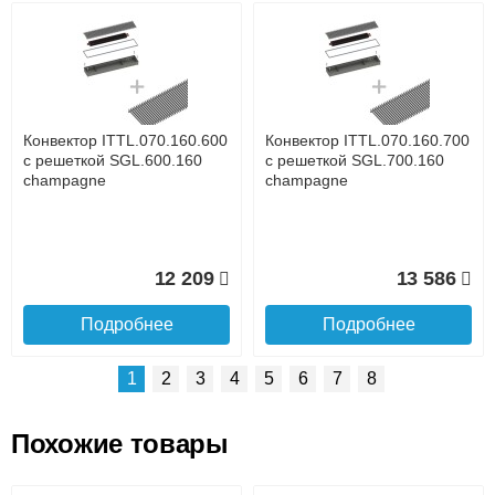
Возможные способы оплаты:
Доставка сантехники по Москве и Московской области
Наличный расчёт
Банковской картой на сайте в режиме реального
времени
Банковской картой при получении товара как при
доставке, так и самовывозом
Интернет-деньгами (Yandex-деньги, Web-money,
Конвектор ITTL.070.160.600
Конвектор ITTL.070.160.700
Qiwi-кошельки и другие).
с решеткой SGL.600.160
с решеткой SGL.700.160
Безналичный расчёт (возможно и с НДС)
champagne
champagne
подробнее...
Подробнее об оплате
12 209
13 586
Подробнее
Подробнее
1
2
3
4
5
6
7
8
Похожие товары
Подъем на этаж.