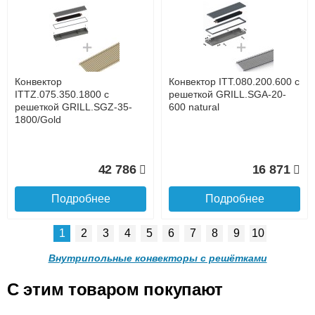
Конвектор ITTL.070.160.800
Конвектор ITTL.070.160.900
с решеткой SGL.800.160
с решеткой SGL.900.160
champagne
champagne
до подъезда
услуга платная
возможность
Конвектор
Конвектор ITT.080.200.600 с
16 318
16 337
ITTZ.075.350.1800 с
решеткой GRILL.SGA-20-
решеткой GRILL.SGZ-35-
600 natural
1800/Gold
Подробнее
Подробнее
Доставка в регионы России.
42 786
16 871
Подробнее
Подробнее
1
2
3
4
5
6
7
8
9
10
Конвектор
Конвектор
ITTL.070.160.1000 с
ITTL.070.160.1100 с
Внутрипольные конвекторы с решётками
решеткой SGL.1000.160
решеткой SGL.1100.160
champagne
champagne
C этим товаром покупают
Конвектор ITT.080.200.600 с
Конвектор ITT.080.200.600 с