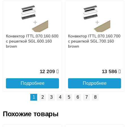
Возможные способы оплаты:
Доставка сантехники по Москве и Московской области
Наличный расчёт
Банковской картой на сайте в режиме реального
времени
Банковской картой при получении товара как при
доставке, так и самовывозом
Интернет-деньгами (Yandex-деньги, Web-money,
Конвектор ITTL.070.160.600
Конвектор ITTL.070.160.700
Qiwi-кошельки и другие).
с решеткой SGL.600.160
с решеткой SGL.700.160
Безналичный расчёт (возможно и с НДС)
brown
brown
подробнее...
Подробнее об оплате
12 209
13 586
Подробнее
Подробнее
1
2
3
4
5
6
7
8
Похожие товары
Подъем на этаж.