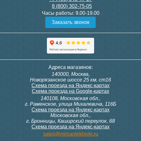
8 (800) 302-75-05
Подробнее
Подробнее
Часы работы:
9.00-19.00
Заказать звонок
Конвектор ITT.080.200.1300
Конвектор ITT.080.200.1000
с решеткой GRILL.SGW-20-
с решеткой GRILL.SGW-20-
1300 венге
1000 венге
35 326
28 391
Контроллер Siemens RDF
ИК пульт управления
Адреса магазинов:
300, 230В (врезной - квадр.
Siemens IRA 211
140000, Москва,
коробка)
Подробнее
Подробнее
Новорязанское шоссе 25 км, ст16
Схема проезда на Яндекс-картах
Схема проезда на Google-картах
140108, Московская обл.,
9 700
3 600
г. Раменское, улица Михалевича, 116Б
Схема проезда на Яндекс-картах
Московская обл.,
Подробнее
Подробнее
г. Бронницы, Каширский переулок, 68
Схема проезда на Яндекс-картах
Конвектор ITT.080.200.1000
Конвектор ITT.080.200.900 с
sales@mirsantekhniki.ru
с решеткой GRILL.SGW-20-
решеткой GRILL.SGA-20-
1000 орех
900 natural