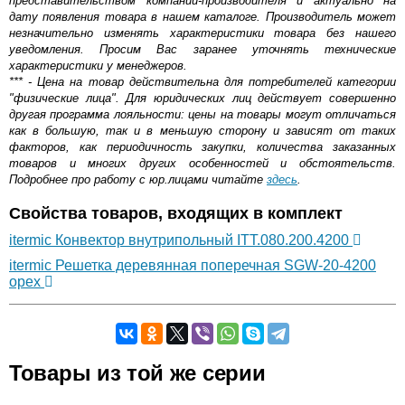
представительством компании-производителя и актуально на
дату появления товара в нашем каталоге. Производитель может
незначительно изменять характеристики товара без нашего
уведомления. Просим Вас заранее уточнять технические
характеристики у менеджеров.
*** - Цена на товар действительна для потребителей категории
"физические лица". Для юридических лиц действует совершенно
другая программа лояльности: цены на товары могут отличаться
как в большую, так и в меньшую сторону и зависят от таких
факторов, как периодичность закупки, количества заказанных
товаров и многих других особенностей и обстоятельств.
Подробнее про работу с юр.лицами читайте
здесь
.
Свойства товаров, входящих в комплект
itermic Конвектор внутрипольный ITT.080.200.4200
itermic Решетка деревянная поперечная SGW-20-4200
орех
Самовывоз.
Товары из той же серии
Оставьте отзыв