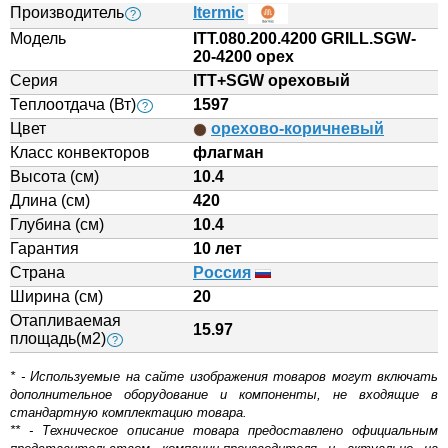
Производитель
Itermic
?
Модель
ITT.080.200.4200 GRILL.SGW-
20-4200 орех
Серия
ITT+SGW ореховый
Теплоотдача (Вт)
1597
?
Цвет
орехово-коричневый
Класс конвекторов
флагман
Высота (см)
10.4
Длина (см)
420
Глубина (см)
10.4
Гарантия
10 лет
Страна
Россия
Ширина (см)
20
Отапливаемая
15.97
площадь(м2)
?
* - Используемые на сайте изображения товаров могут включать
дополнительное оборудование и компоненты, не входящие в
стандартную комплектацию товара.
** - Техническое описание товара предоставлено официальным