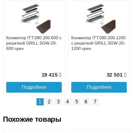
Возможные способы оплаты:
Доставка сантехники по Москве и Московской области
Наличный расчёт
Банковской картой на сайте в режиме реального
времени
Банковской картой при получении товара как при
доставке, так и самовывозом
Интернет-деньгами (Yandex-деньги, Web-money,
Конвектор ITT.080.200.600 с
Конвектор ITT.080.200.1200
Qiwi-кошельки и другие).
решеткой GRILL.SGW-20-
с решеткой GRILL.SGW-20-
Безналичный расчёт (возможно и с НДС)
600 орех
1200 орех
подробнее...
Подробнее об оплате
19 415
32 501
Подробнее
Подробнее
1
2
3
4
5
6
7
Похожие товары
Подъем на этаж.