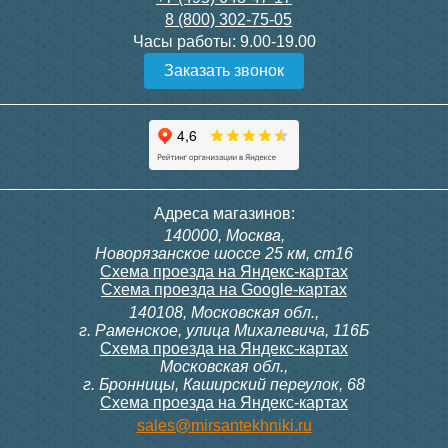
8 (800) 302-75-05
Подробнее
Подробнее
Часы работы:
9.00-19.00
Заказать звонок
Конвектор ITT.080.200.1300
Конвектор ITT.080.200.1000
с решеткой GRILL.SGW-20-
с решеткой GRILL.SGW-20-
1300 венге
1000 венге
35 326
28 391
Контроллер Siemens RDG
Контроллер Siemens RDF
Адреса магазинов:
100T, 230В (накладной,
300, 230В (врезной - квадр.
140000, Москва,
расписание, упр.с пульта)
коробка)
Подробнее
Подробнее
Новорязанское шоссе 25 км, ст16
Схема проезда на Яндекс-картах
Схема проезда на Google-картах
140108, Московская обл.,
28 000
9 700
г. Раменское, улица Михалевича, 116Б
Схема проезда на Яндекс-картах
Московская обл.,
Подробнее
Подробнее
г. Бронницы, Каширский переулок, 68
Схема проезда на Яндекс-картах
Конвектор ITT.080.200.1000
Конвектор ITT.080.200.900 с
sales@mirsantekhniki.ru
с решеткой GRILL.SGW-20-
решеткой GRILL.SGA-20-
1000 орех
900 natural