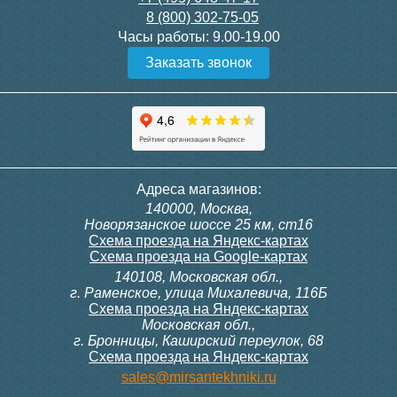
8 (800) 302-75-05
Подробнее
Подробнее
Часы работы:
9.00-19.00
Заказать звонок
Конвектор ITT.080.200.1300
Конвектор ITT.080.200.1000
с решеткой GRILL.SGW-20-
с решеткой GRILL.SGW-20-
1300 венге
1000 венге
35 326
28 391
Контроллер Siemens RDF
Комплект подключения
Адреса магазинов:
300, 230В (врезной - квадр.
конвектора прямой itermic
140000, Москва,
коробка)
ITFS
Подробнее
Подробнее
Новорязанское шоссе 25 км, ст16
Схема проезда на Яндекс-картах
Схема проезда на Google-картах
140108, Московская обл.,
9 700
5 150
г. Раменское, улица Михалевича, 116Б
Схема проезда на Яндекс-картах
Московская обл.,
Подробнее
Подробнее
г. Бронницы, Каширский переулок, 68
Схема проезда на Яндекс-картах
Конвектор ITT.080.200.1000
Конвектор ITT.080.200.900 с
sales@mirsantekhniki.ru
с решеткой GRILL.SGW-20-
решеткой GRILL.SGA-20-
1000 орех
900 natural