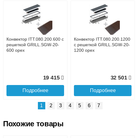
Возможные способы оплаты:
Доставка сантехники по Москве и Московской области
Наличный расчёт
Банковской картой на сайте в режиме реального
времени
Банковской картой при получении товара как при
доставке, так и самовывозом
Интернет-деньгами (Yandex-деньги, Web-money,
Конвектор ITT.080.200.600 с
Конвектор ITT.080.200.1200
Qiwi-кошельки и другие).
решеткой GRILL.SGW-20-
с решеткой GRILL.SGW-20-
Безналичный расчёт (возможно и с НДС)
600 орех
1200 орех
подробнее...
Подробнее об оплате
19 415
32 501
Подробнее
Подробнее
1
2
3
4
5
6
7
Похожие товары
Подъем на этаж.