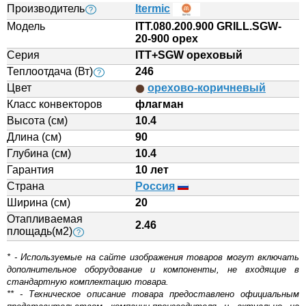
Производитель
Itermic
?
Модель
ITT.080.200.900 GRILL.SGW-
20-900 орех
Серия
ITT+SGW ореховый
Теплоотдача (Вт)
246
?
Цвет
орехово-коричневый
Класс конвекторов
флагман
Высота (см)
10.4
Длина (см)
90
Глубина (см)
10.4
Гарантия
10 лет
Страна
Россия
Ширина (см)
20
Отапливаемая
2.46
площадь(м2)
?
* - Используемые на сайте изображения товаров могут включать
дополнительное оборудование и компоненты, не входящие в
стандартную комплектацию товара.
** - Техническое описание товара предоставлено официальным