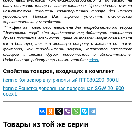
представительством компании-производителя и актуально на
дату появления товара в нашем каталоге. Производитель может
незначительно изменять характеристики товара без нашего
уведомления. Просим Вас заранее уточнять технические
характеристики у менеджеров.
*** - Цена на товар действительна для потребителей категории
"физические лица". Для юридических лиц действует совершенно
другая программа лояльности: цены на товары могут отличаться
как в большую, так и в меньшую сторону и зависят от таких
факторов, как периодичность закупки, количества заказанных
товаров и многих других особенностей и обстоятельств.
Подробнее про работу с юр.лицами читайте
здесь
.
Свойства товаров, входящих в комплект
itermic Конвектор внутрипольный ITT.080.200. 900
itermic Решетка деревянная поперечная SGW-20- 900
орех
Самовывоз.
Товары из той же серии
Оставьте отзыв