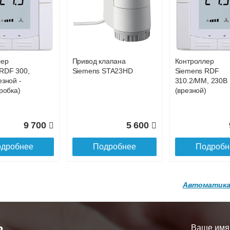
р
Конвектор
Конвектор
00.600 с
ITT.080.200.1200 с
ITT.080.200.1200
99 152
96 128
9
й
решеткой
решеткой
GA-20-600
GRILL.SGA-20-
GRILL.SGW-20-
дробнее
Подробнее
Подробн
1200 brown
1200 венге
лер
Привод клапана
Контроллер
16 871
28 142
3
RDF 300,
Siemens STA23HD
Siemens RDF
езной -
310.2/MM, 230В
дробнее
Подробнее
Подробн
робка)
(врезной)
9 700
5 600
дробнее
Подробнее
Подробн
Автоматика
р
Конвектор
Конвектор
200.1300 с
ITT.080.200.1200 с
ITT.080.200.1000
й
решеткой
решеткой
Ваше имя