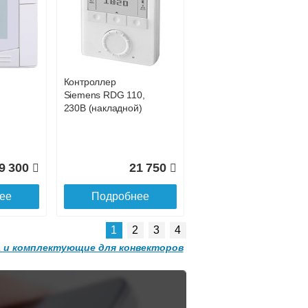
Конвектор
 с
ITT.080.200.1200 с
3 923
решеткой
GRILL.SGW-20-
ее
1200 орех
Контроллер
2 501
32 501
Siemens RDG 110,
230В (накладной)
ее
Подробнее
9 300
21 750
ее
Подробнее
1
2
3
4
 и комплектующие для конвекторов
Конвектор
 с
ITT.080.200.1300 с
решеткой