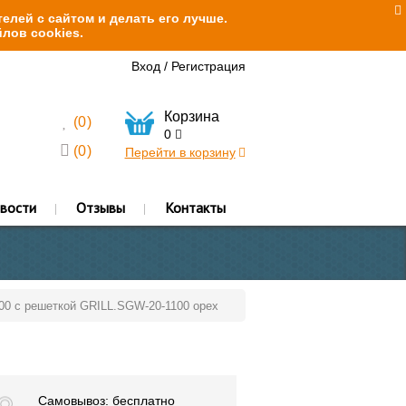
елей с сайтом и делать его лучше.
лов cookies.
Вход
/
Регистрация
Корзина
(
0
)
0
(
0
)
Перейти в корзину
вости
Отзывы
Контакты
100 с решеткой GRILL.SGW-20-1100 орех
Самовывоз: бесплатно