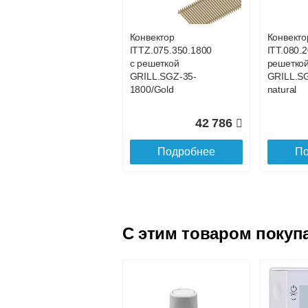
GRILL.SGW-20-
GRILL.S
800 орех
700 орех
Конвектор
Конвекто
ITTZ.075.350.1800
ITT.080.2
24 163
с решеткой
решетко
GRILL.SGZ-35-
GRILL.S
Подробнее
По
1800/Gold
natural
42 786
Подробнее
По
C этим товаром покуп
Конвектор
Конвекто
ITT.080.200.4100 с
ITT.080.
решеткой
решетко
GRILL.SGW-20-
GRILL.S
4100 орех
4000 оре