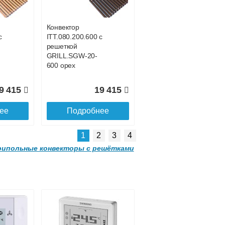
GRILL.SGW-20-
4200 орех
Конвектор
с
ITT.080.200.600 с
7 188
103 803
решеткой
GRILL.SGW-20-
ее
Подробнее
600 орех
9 415
19 415
ее
Подробнее
1
2
3
4
ипольные конвекторы с решётками
 с