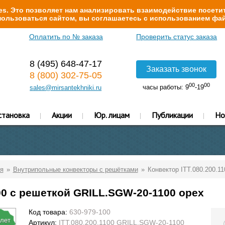
s. Это позволяет нам анализировать взаимодействие посетит
ользоваться сайтом, вы соглашаетесь с использованием фай
Оплатить по № заказа
Проверить статус заказа
8 (495) 648-47-17
Заказать звонок
8 (800) 302-75-05
00
00
часы работы: 9
-19
sales@mirsantekhniki.ru
становка
Акции
Юр. лицам
Публикации
Но
я
Внутрипольные конвекторы с решётками
Конвектор ITT.080.200.1
00 с решеткой GRILL.SGW-20-1100 орех
Код товара:
630-979-100
 лет
Артикул:
ITT.080.200.1100 GRILL.SGW-20-1100