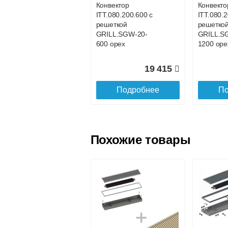
Конвектор
Конвекто
ITT.080.200.600 с
ITT.080.
Доставка в регионы России.
решеткой
решетко
GRILL.SGW-20-
GRILL.S
600 орех
1200 оре
19 415
Подробнее
По
Похожие товары
Конвектор
Конвекто
ITT.080.200.800 с
ITT.080.2
решеткой
решетко