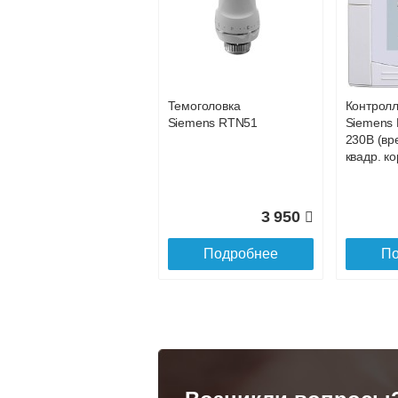
Конвектор
Конвекто
ITT.080.200.1200 с
ITT.080.2
101 358
решеткой
решетко
GRILL.SGA-20-
GRILL.S
Подробнее
По
1200 natural
gold
Темоголовка
Контрол
28 142
Siemens RTN51
Siemens 
230В (вр
Подробнее
По
квадр. ко
3 950
Подробнее
По
Конвектор
Конвекто
ITT.080.200.1300 с
ITT.080.
решеткой
решетко