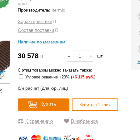
антия
орех
Производитель:
Itermic
Характеристики
Состав поставки
Наличие по магазинам
30 578
-
+
шт
Б
С этим товаром можно заказать также:
Угловое решение +20% (
+
6 115 руб.
)
б/н расчет (для юр. лиц)
19
Купить
Купить в 1 клик
К сравнению
В избранное