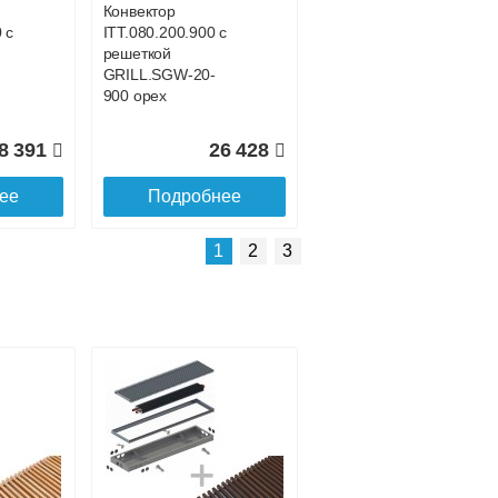
Конвектор
 с
ITT.080.200.900 с
решеткой
GRILL.SGW-20-
900 орех
8 391
26 428
ее
Подробнее
Подробнее о доставке
1
2
3
Конвектор
 с
ITT.080.200.4200 с
решеткой