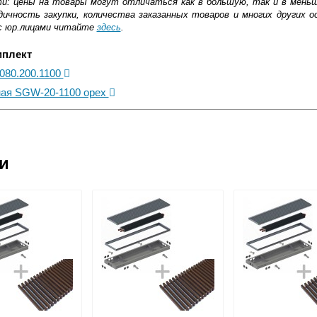
ти: цены на товары могут отличаться как в большую, так и в мень
ичность закупки, количества заказанных товаров и многих других о
с юр.лицами читайте
здесь
.
мплект
.080.200.1100
чная SGW-20-1100 орех
ковской области
ии
жиме реального времени
товара как при доставке, так и самовывозом
, Web-money, Qiwi-кошельки и другие).
 с НДС)
подробнее...
до подъезда