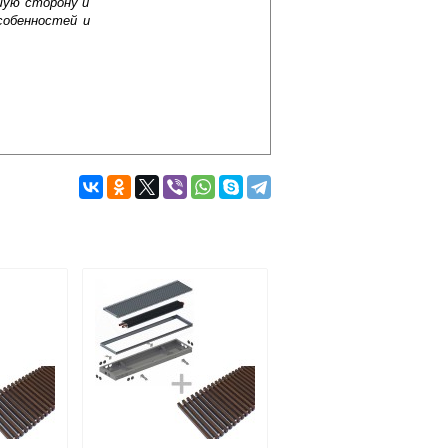
шую сторону и
собенностей и
Подробнее об оплате