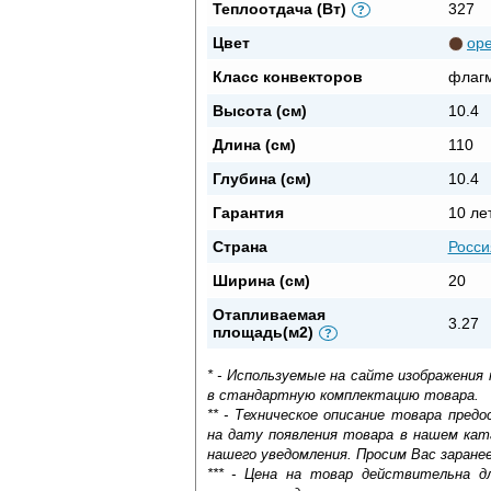
Теплоотдача (Вт)
327
?
Цвет
ор
Класс конвекторов
флаг
Высота (см)
10.4
Длина (см)
110
Глубина (см)
10.4
Гарантия
10 ле
Страна
Росси
Ширина (см)
20
Отапливаемая
3.27
площадь(м2)
?
* - Используемые на сайте изображения
в стандартную комплектацию товара.
** - Техническое описание товара пре
на дату появления товара в нашем кат
нашего уведомления. Просим Вас заране
*** - Цена на товар действительна д