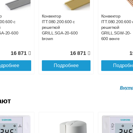
GW-20-
GRILL.SGW-20-
GRILL.SGW-20-
4400 орех
4300 орех
р
Конвектор
Конвектор
00.600 с
ITT.080.200.600 с
ITT.080.200.600 
21 901
109 390
10
й
решеткой
решеткой
GA-20-600
GRILL.SGA-20-600
GRILL.SGW-20-
дробнее
Подробнее
Подробн
brown
600 венге
16 871
16 871
1
дробнее
Подробнее
Подробн
Внутр
ают
р
Конвектор
Конвектор
200.4000 с
ITT.080.200.3900 с
ITT.080.200.3800
й
решеткой
решеткой
GW-20-
GRILL.SGW-20-
GRILL.SGW-20-
х
3900 орех
3800 орех