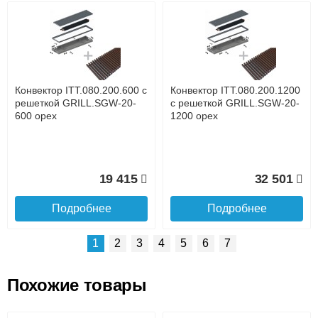
Возможные способы оплаты:
Доставка сантехники по Москве и Московской области
Наличный расчёт
Банковской картой на сайте в режиме реального
времени
Банковской картой при получении товара как при
доставке, так и самовывозом
Интернет-деньгами (Yandex-деньги, Web-money,
Конвектор ITT.080.200.600 с
Конвектор ITT.080.200.1200
Qiwi-кошельки и другие).
решеткой GRILL.SGW-20-
с решеткой GRILL.SGW-20-
Безналичный расчёт (возможно и с НДС)
600 орех
1200 орех
подробнее...
Подробнее об оплате
19 415
32 501
Подробнее
Подробнее
1
2
3
4
5
6
7
Похожие товары
Подъем на этаж.