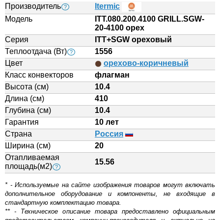
Производитель
Itermic
?
Модель
ITT.080.200.4100 GRILL.SGW-
20-4100 орех
Серия
ITT+SGW ореховый
Теплоотдача (Вт)
1556
?
Цвет
орехово-коричневый
Класс конвекторов
флагман
Высота (см)
10.4
Длина (см)
410
Глубина (см)
10.4
Гарантия
10 лет
Страна
Россия
Ширина (см)
20
Отапливаемая
15.56
площадь(м2)
?
* - Используемые на сайте изображения товаров могут включать
дополнительное оборудование и компоненты, не входящие в
стандартную комплектацию товара.
** - Техническое описание товара предоставлено официальным