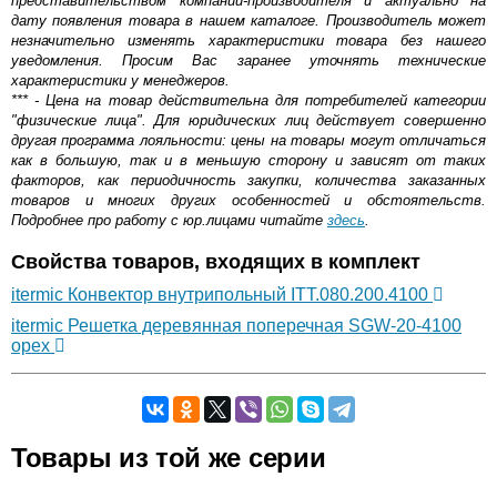
представительством компании-производителя и актуально на
дату появления товара в нашем каталоге. Производитель может
незначительно изменять характеристики товара без нашего
уведомления. Просим Вас заранее уточнять технические
характеристики у менеджеров.
*** - Цена на товар действительна для потребителей категории
"физические лица". Для юридических лиц действует совершенно
другая программа лояльности: цены на товары могут отличаться
как в большую, так и в меньшую сторону и зависят от таких
факторов, как периодичность закупки, количества заказанных
товаров и многих других особенностей и обстоятельств.
Подробнее про работу с юр.лицами читайте
здесь
.
Свойства товаров, входящих в комплект
itermic Конвектор внутрипольный ITT.080.200.4100
itermic Решетка деревянная поперечная SGW-20-4100
орех
Самовывоз.
Товары из той же серии
Оставьте отзыв