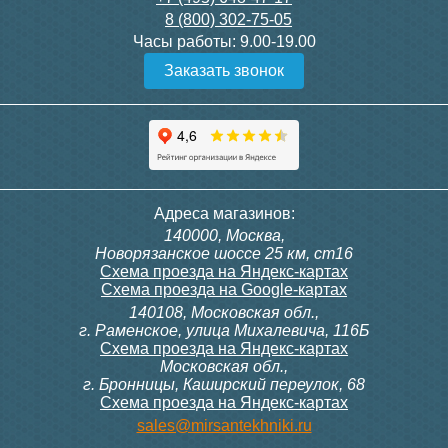
8 (800) 302-75-05
Подробнее
Подробнее
Часы работы:
9.00-19.00
Заказать звонок
Конвектор ITT.080.200.1300
Конвектор ITT.080.200.1000
с решеткой GRILL.SGW-20-
с решеткой GRILL.SGW-20-
1300 венге
1000 венге
35 326
28 391
Контроллер Siemens RDF
Комплект подключения
Адреса магазинов:
300, 230В (врезной - квадр.
конвектора прямой itermic
140000, Москва,
коробка)
ITFS
Подробнее
Подробнее
Новорязанское шоссе 25 км, ст16
Схема проезда на Яндекс-картах
Схема проезда на Google-картах
140108, Московская обл.,
9 700
5 150
г. Раменское, улица Михалевича, 116Б
Схема проезда на Яндекс-картах
Московская обл.,
Подробнее
Подробнее
г. Бронницы, Каширский переулок, 68
Схема проезда на Яндекс-картах
Конвектор ITT.080.200.1000
Конвектор ITT.080.200.900 с
sales@mirsantekhniki.ru
с решеткой GRILL.SGW-20-
решеткой GRILL.SGA-20-
1000 орех
900 natural