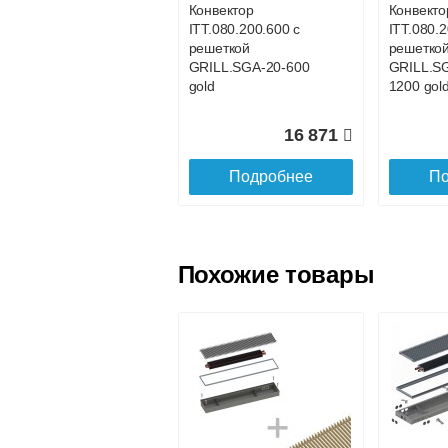
Конвектор
Конвекто
ITT.080.200.600 с
ITT.080.
Доставка в регионы России.
решеткой
решетко
GRILL.SGA-20-600
GRILL.S
gold
1200 gol
16 871
Подробнее
По
Похожие товары
Конвектор
Конвекто
ITT.080.200.800 с
ITT.080.2
решеткой
решетко