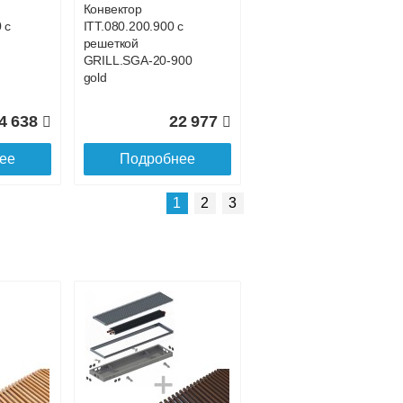
Конвектор
 с
ITT.080.200.900 с
решеткой
GRILL.SGA-20-900
gold
4 638
22 977
ее
Подробнее
Подробнее о доставке
1
2
3
Конвектор
 с
ITT.080.200.4300 с
решеткой