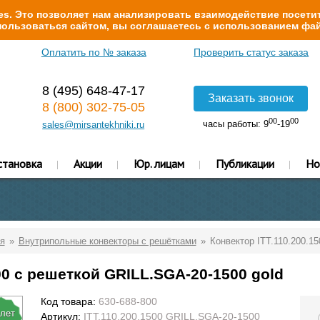
s. Это позволяет нам анализировать взаимодействие посетит
ользоваться сайтом, вы соглашаетесь с использованием фай
Оплатить по № заказа
Проверить статус заказа
8 (495) 648-47-17
Заказать звонок
8 (800) 302-75-05
00
00
часы работы: 9
-19
sales@mirsantekhniki.ru
становка
Акции
Юр. лицам
Публикации
Но
я
Внутрипольные конвекторы с решётками
Конвектор ITT.110.200.1
00 с решеткой GRILL.SGA-20-1500 gold
Код товара:
630-688-800
 лет
Артикул:
ITT.110.200.1500 GRILL.SGA-20-1500