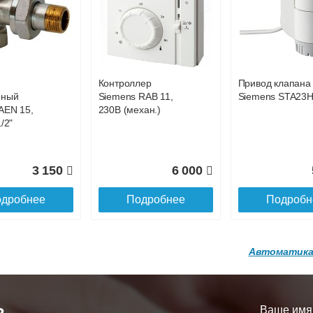
р
Конвектор
Конвектор
00.600 с
ITT.080.200.1200 с
ITT.080.200.1200
86 301
84 396
8
й
решеткой
решеткой
GA-20-600
GRILL.SGA-20-
GRILL.SGW-20-
дробнее
Подробнее
Подробн
1200 brown
1200 венге
Контроллер
Привод клапана
16 871
28 142
3
рный
Siemens RAB 11,
Siemens STA23
AEN 15,
230В (механ.)
дробнее
Подробнее
Подробн
/2"
3 150
6 000
дробнее
Подробнее
Подробн
Автоматика
р
Конвектор
Конвектор
200.1300 с
ITT.080.200.1200 с
ITT.080.200.1000
й
решеткой
решеткой
Ваше имя