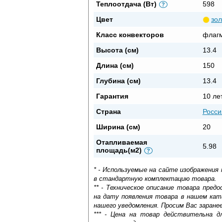
Теплоотдача (Вт)
598
?
Цвет
зо
Класс конвекторов
флаг
Высота (см)
13.4
Длина (см)
150
Глубина (см)
13.4
Гарантия
10 ле
Страна
Росси
Ширина (см)
20
Отапливаемая
5.98
площадь(м2)
?
* - Используемые на сайте изображения
в стандартную комплектацию товара.
** - Техническое описание товара пре
на дату появления товара в нашем кат
нашего уведомления. Просим Вас заране
*** - Цена на товар действительна д