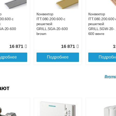
GA-20-700
GRILL.SGA-20-
GRILL.SGA-20-
1100 gold
4400 gold
р
Конвектор
Конвектор
00.600 с
ITT.080.200.600 с
ITT.080.200.600 
19 056
26 519
9
й
решеткой
решеткой
GA-20-600
GRILL.SGA-20-600
GRILL.SGW-20-
дробнее
Подробнее
Подробн
brown
600 венге
16 871
16 871
1
дробнее
Подробнее
Подробн
Внутр
ают
р
Конвектор
Конвектор
200.4100 с
ITT.080.200.4000 с
ITT.080.200.3900
й
решеткой
решеткой
GA-20-
GRILL.SGA-20-
GRILL.SGA-20-
d
4000 gold
3900 gold