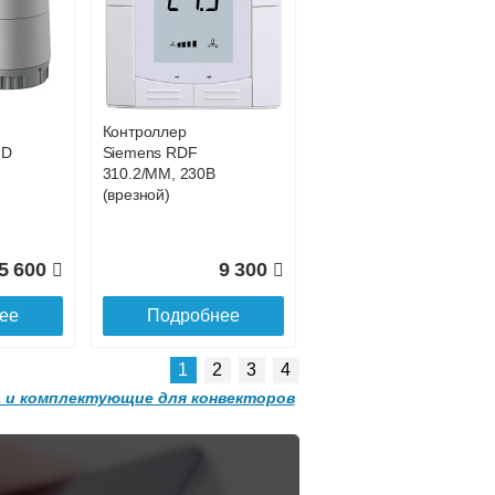
Конвектор
 с
ITT.080.200.1200 с
1 914
80 011
решеткой
GRILL.SGW-20-
ее
Подробнее
1200 орех
Контроллер
2 501
32 501
HD
Siemens RDF
310.2/MM, 230В
ее
Подробнее
(врезной)
5 600
9 300
ее
Подробнее
1
2
3
4
 и комплектующие для конвекторов
Конвектор
 с
ITT.080.200.1300 с
решеткой