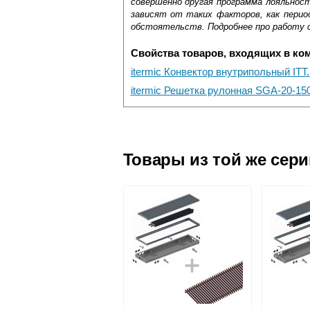
совершенно другая программа лояльнос
зависят от таких факторов, как период
обстоятельств. Подробнее про работу 
Свойства товаров, входящих в ко
itermic Конвектор внутрипольный ITT
itermic Решетка рулонная SGA-20-15
Самовывоз.
Оставьте отзыв
Доставка сантехники по Москве и Мос
Возможные способы оплаты:
Товары из той же сер
Наличный расчёт
Банковской картой на сайте в ре
Банковской картой при получении 
Интернет-деньгами (Yandex-деньги
Безналичный расчёт (возможно и
Подъем на этаж.
услуга платная
возможность