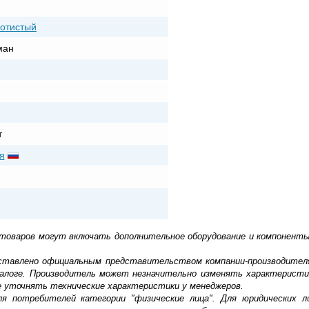
лотистый
ман
т
я
 товаров могут включать дополнительное оборудование и компоненты
доставлено официальным представительством компании-производител
алоге. Производитель может незначительно изменять характеристи
е уточнять технические характеристики у менеджеров.
ля потребителей категории "физические лица". Для юридических 