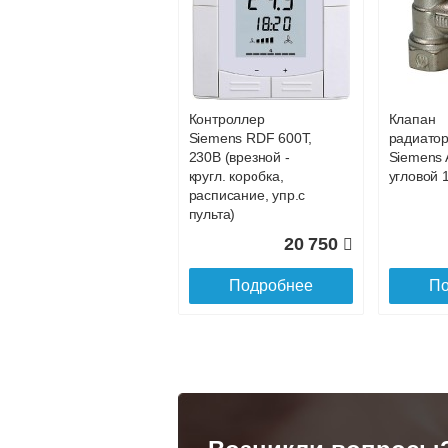
Конвектор
Конвекто
ITT.080.200.1200 с
ITT.080.2
88 202
решеткой
решетко
GRILL.SGA-20-
GRILL.S
Подробнее
По
1200 natural
gold
Контроллер
Клапан
28 142
Siemens RDF 600Т,
радиато
230В (врезной -
Siemens 
Подробнее
По
кругл. коробка,
угловой 1
расписание, упр.с
пульта)
20 750
Подробнее
По
Конвектор
Конвекто
ITT.080.200.1300 с
ITT.080.
решеткой
решетко