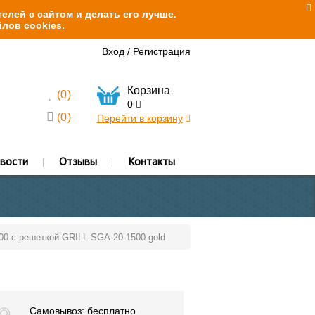
елей с сайтом и делать его лучше.
лов cookies.
Вход
/
Регистрация
Корзина
(
0
)
0
(
0
)
Перейти в корзину
вости
Отзывы
Контакты
500 с решеткой GRILL.SGA-20-1500 gold
Самовывоз: бесплатно