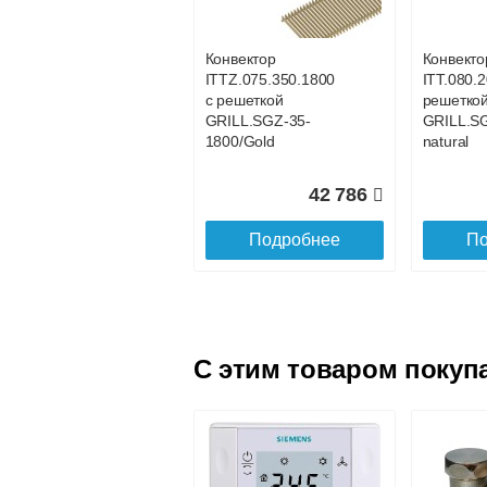
GRILL.SGA-20-800
GRILL.S
gold
gold
Конвектор
Конвекто
ITTZ.075.350.1800
ITT.080.2
21 017
с решеткой
решетко
GRILL.SGZ-35-
GRILL.S
Подробнее
По
1800/Gold
natural
42 786
Подробнее
По
C этим товаром покуп
Конвектор
Конвекто
ITT.080.200.4200 с
ITT.080.
решеткой
решетко
GRILL.SGA-20-
GRILL.S
4200 gold
4100 gol