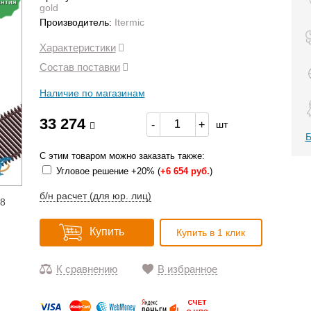
антия
gold
Производитель:
Itermic
Характеристики
Состав поставки
Наличие по магазинам
33 274
-
+
шт
Б
С этим товаром можно заказать также:
Угловое решение +20% (
+
6 654 руб.
)
б/н расчет (для юр. лиц)
18
Купить
Купить в 1 клик
К сравнению
В избранное