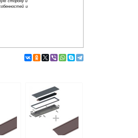
шую сторону и
собенностей и
Подробнее об оплате