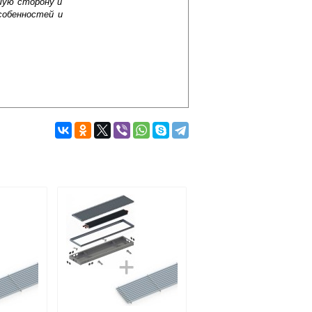
шую сторону и
собенностей и
Подробнее об оплате