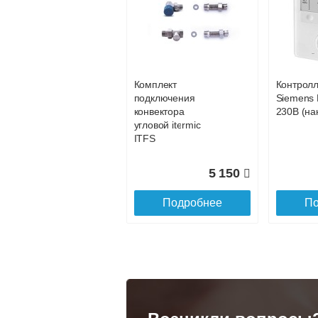
Конвектор
Конвекто
ITT.080.200.1200 с
ITT.080.2
31 994
решеткой
решетко
GRILL.SGA-20-
GRILL.S
Подробнее
По
1200 natural
gold
Комплект
Контрол
28 142
подключения
Siemens 
конвектора
230В (на
Подробнее
По
угловой itermic
ITFS
5 150
Подробнее
По
Конвектор
Конвекто
ITT.080.200.1300 с
ITT.080.
решеткой
решетко