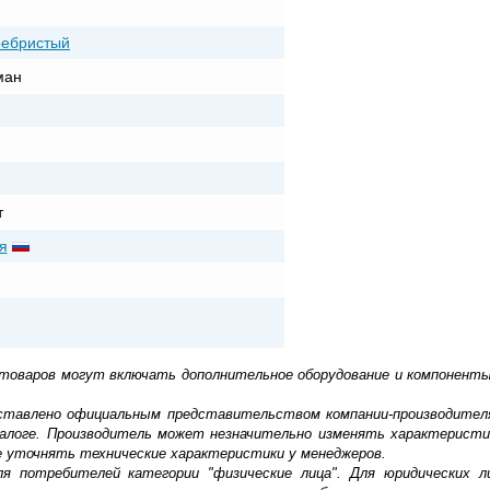
ребристый
ман
т
я
 товаров могут включать дополнительное оборудование и компоненты
доставлено официальным представительством компании-производител
алоге. Производитель может незначительно изменять характеристи
е уточнять технические характеристики у менеджеров.
ля потребителей категории "физические лица". Для юридических 