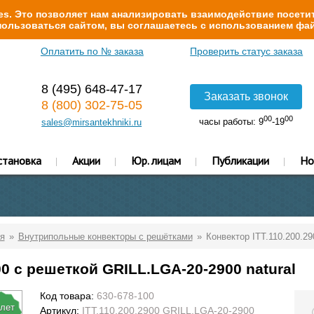
s. Это позволяет нам анализировать взаимодействие посетит
ользоваться сайтом, вы соглашаетесь с использованием фай
Оплатить по № заказа
Проверить статус заказа
8 (495) 648-47-17
Заказать звонок
8 (800) 302-75-05
00
00
часы работы: 9
-19
sales@mirsantekhniki.ru
становка
Акции
Юр. лицам
Публикации
Но
я
Внутрипольные конвекторы с решётками
Конвектор ITT.110.200.29
00 с решеткой GRILL.LGA-20-2900 natural
Код товара:
630-678-100
 лет
Артикул:
ITT.110.200.2900 GRILL.LGA-20-2900