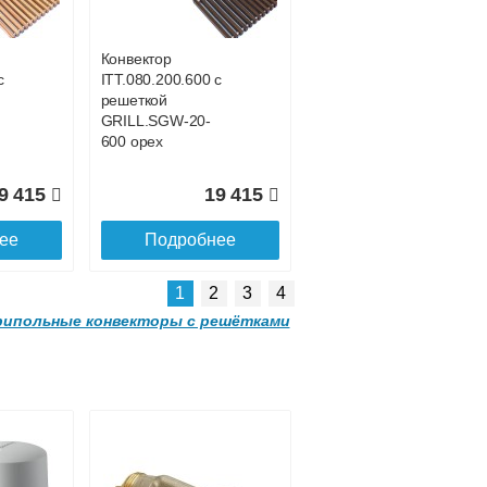
00
GRILL.LGA-20-
1500 natural
Конвектор
с
ITT.080.200.600 с
8 731
30 428
решеткой
GRILL.SGW-20-
ее
Подробнее
600 орех
9 415
19 415
ее
Подробнее
1
2
3
4
ипольные конвекторы с решётками
Конвектор
 с
ITT.090.200.2000 с
решеткой
GRILL.LGA-20-
2000 natural