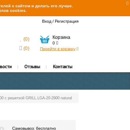
елей с сайтом и делать его лучше.
лов cookies.
Вход
/
Регистрация
Корзина
(
0
)
0
(
0
)
Перейти в корзину
вости
Отзывы
Контакты
00 с решеткой GRILL.LGA-20-2900 natural
Самовывоз: бесплатно