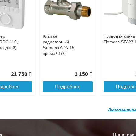
р
Конвектор
Конвектор
00.600 с
ITT.080.200.1200 с
ITT.080.200.1200
33 724
35 313
3
й
решеткой
решеткой
GA-20-600
GRILL.SGA-20-
GRILL.SGW-20-
дробнее
Подробнее
Подробн
1200 brown
1200 венге
лер
Клапан
Привод клапана
16 871
28 142
3
RDG 110,
радиаторный
Siemens STA23
кладной)
Siemens ADN 15,
дробнее
Подробнее
Подробн
прямой 1/2"
21 750
3 150
дробнее
Подробнее
Подробн
Автоматика
р
Конвектор
Конвектор
200.1300 с
ITT.080.200.1200 с
ITT.080.200.1000
й
решеткой
решеткой
Ваше имя