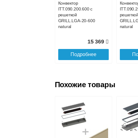
Конвектор
Конвекто
ITT.090.200.600 с
ITT.090.2
Доставка в регионы России.
решеткой
решетко
GRILL.LGA-20-600
GRILL.L
natural
natural
15 369
Подробнее
По
Похожие товары
Конвектор
Конвекто
ITT.090.200.1100 с
ITT.090.
решеткой
решетко