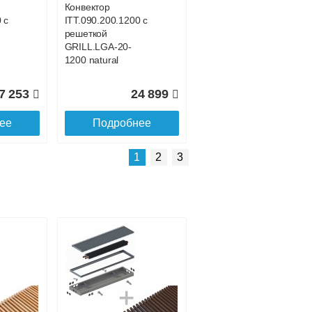
Конвектор
 с
ITT.090.200.1200 с
решеткой
GRILL.LGA-20-
1200 natural
7 253
24 899
ее
Подробнее
Подробнее о доставке
1
2
3
Конвектор
с
ITT.090.200.1500 с
решеткой