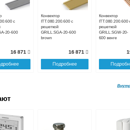
A-20-
GRILL.LGA-20-900
GRILL.LGA-20-8
ral
natural
natural
р
Конвектор
Конвектор
00.600 с
ITT.080.200.600 с
ITT.080.200.600 
21 521
20 334
1
й
решеткой
решеткой
GA-20-600
GRILL.SGA-20-600
GRILL.SGW-20-
дробнее
Подробнее
Подробн
brown
600 венге
16 871
16 871
1
дробнее
Подробнее
Подробн
Внутр
ают
р
Конвектор
Конвектор
200.1700 с
ITT.090.200.1800 с
ITT.090.200.1900
й
решеткой
решеткой
A-20-
GRILL.LGA-20-
GRILL.LGA-20-
ral
1800 natural
1900 natural