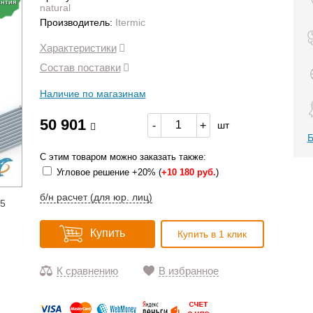
антия
natural
Производитель:
Itermic
Характеристики
Состав поставки
Наличие по магазинам
50 901
-
+
шт
Б
С этим товаром можно заказать также:
Угловое решение +20% (
+
10 180 руб.
)
б/н расчет (для юр. лиц)
15
Купить
Купить в 1 клик
К сравнению
В избранное