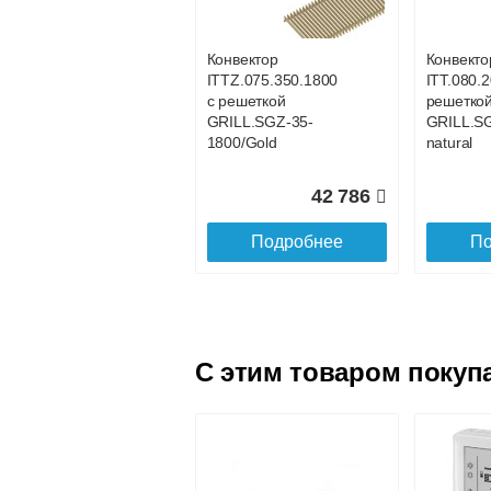
GRILL.LGA-20-
GRILL.LG
1100 natural
1000 natu
Конвектор
Конвекто
ITTZ.075.350.1800
ITT.080.2
23 313
с решеткой
решетко
GRILL.SGZ-35-
GRILL.S
Подробнее
По
1800/Gold
natural
42 786
Подробнее
По
C этим товаром покуп
Конвектор
Конвекто
ITT.090.200.1600 с
ITT.090.
решеткой
решетко
GRILL.LGA-20-
GRILL.LG
1600 natural
1700 natu