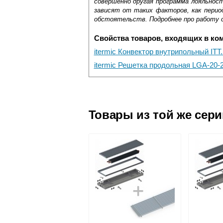
совершенно другая программа лояльнос
зависят от таких факторов, как период
обстоятельств. Подробнее про работу 
Свойства товаров, входящих в ко
itermic Конвектор внутрипольный ITT
itermic Решетка продольная LGA-20-2
Самовывоз.
Оставьте отзыв
Доставка сантехники по Москве и Мос
Возможные способы оплаты:
Товары из той же сер
Наличный расчёт
Банковской картой на сайте в ре
Банковской картой при получении 
Интернет-деньгами (Yandex-деньги
Безналичный расчёт (возможно и
Подъем на этаж.
услуга платная
возможность