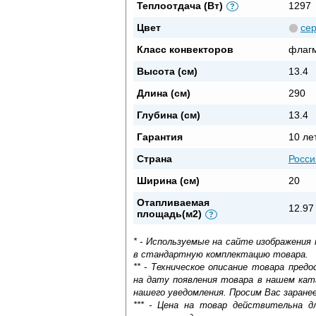
Теплоотдача (Вт)
1297
?
Цвет
се
Класс конвекторов
флаг
Высота (см)
13.4
Длина (см)
290
Глубина (см)
13.4
Гарантия
10 ле
Страна
Росси
Ширина (см)
20
Отапливаемая
12.97
площадь(м2)
?
* - Используемые на сайте изображения
в стандартную комплектацию товара.
** - Техническое описание товара пре
на дату появления товара в нашем кат
нашего уведомления. Просим Вас заране
*** - Цена на товар действительна д