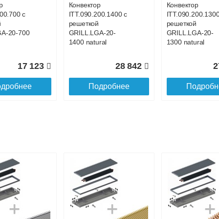
р
Конвектор
Конвектор
00.700 с
ITT.090.200.1400 с
ITT.090.200.1300
й
решеткой
решеткой
GA-20-700
GRILL.LGA-20-
GRILL.LGA-20-
1400 natural
1300 natural
17 123
28 842
2
дробнее
Подробнее
Подробн
р
Конвектор
Конвектор
200.1000 с
ITT.090.200.900 с
ITT.090.200.800 
й
решеткой
решеткой