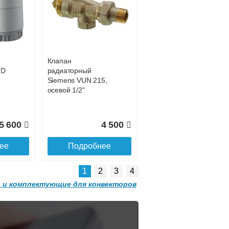
Конвектор
 с
ITT.080.200.1200 с
7 027
39 252
решеткой
GRILL.SGW-20-
ее
Подробнее
1200 орех
Клапан
2 501
32 501
HD
радиаторный
Siemens VUN 215,
ее
Подробнее
осевой 1/2"
5 600
4 500
ее
Подробнее
1
2
3
4
 и комплектующие для конвекторов
Конвектор
 с
ITT.080.200.1300 с
решеткой