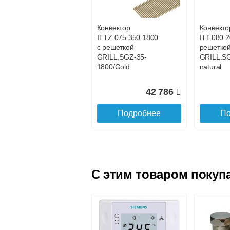
GRILL.SGA-20-800
GRILL.S
gold
gold
Конвектор
Конвекто
ITTZ.075.350.1800
ITT.080.2
21 017
с решеткой
решетко
GRILL.SGZ-35-
GRILL.S
Подробнее
По
1800/Gold
natural
42 786
Подробнее
По
C этим товаром покуп
Конвектор
Конвекто
ITT.080.200.4200 с
ITT.080.
решеткой
решетко
GRILL.SGA-20-
GRILL.S
4200 gold
4100 gol