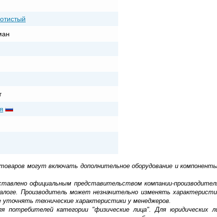
лотистый
ман
т
я
 товаров могут включать дополнительное оборудование и компоненты
доставлено официальным представительством компании-производител
алоге. Производитель может незначительно изменять характеристи
е уточнять технические характеристики у менеджеров.
ля потребителей категории "физические лица". Для юридических 