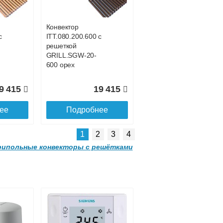
GRILL.SGA-20-
4300 gold
Конвектор
с
ITT.080.200.600 с
3 185
91 285
решеткой
GRILL.SGW-20-
ее
Подробнее
600 орех
9 415
19 415
ее
Подробнее
1
2
3
4
ипольные конвекторы с решётками
Конвектор
 с
ITT.080.200.3800 с
решеткой
GRILL.SGA-20-
3800 gold