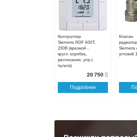
Конвектор
Конвекто
ITT.080.200.1200 с
ITT.080.2
88 202
решеткой
решетко
GRILL.SGA-20-
GRILL.S
Подробнее
По
1200 natural
gold
Контроллер
Клапан
28 142
Siemens RDF 600Т,
радиато
230В (врезной -
Siemens 
Подробнее
По
кругл. коробка,
угловой 1
расписание, упр.с
пульта)
20 750
Подробнее
По
Конвектор
Конвекто
ITT.080.200.1300 с
ITT.080.
решеткой
решетко