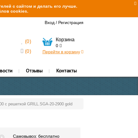
елей с сайтом и делать его лучше.
лов cookies.
Вход
/
Регистрация
Корзина
(
0
)
0
(
0
)
Перейти в корзину
вости
Отзывы
Контакты
900 с решеткой GRILL.SGA-20-2900 gold
Самовывоз: бесплатно