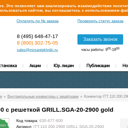
s. Это позволяет нам анализировать взаимодействие посетит
ользоваться сайтом, вы соглашаетесь с использованием фай
Оплатить по № заказа
Проверить статус заказа
8 (495) 648-47-17
Заказать звонок
8 (800) 302-75-05
00
00
часы работы: 9
-19
sales@mirsantekhniki.ru
становка
Акции
Юр. лицам
Публикации
Но
я
Внутрипольные конвекторы с решётками
Конвектор ITT.110.200.2
00 с решеткой GRILL.SGA-20-2900 gold
Код товара:
630-677-600
 лет
Артикул:
ITT.110.200.2900 GRILL.SGA-20-2900