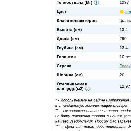
Теплоотдача (Вт)
1297
?
Цвет
зо
Класс конвекторов
флаг
Высота (см)
13.4
Длина (см)
290
Глубина (см)
13.4
Гарантия
10 ле
Страна
Росси
Ширина (см)
20
Отапливаемая
12.97
площадь(м2)
?
* - Используемые на сайте изображения
в стандартную комплектацию товара.
** - Техническое описание товара пре
на дату появления товара в нашем кат
нашего уведомления. Просим Вас заране
*** - Цена на товар действительна д