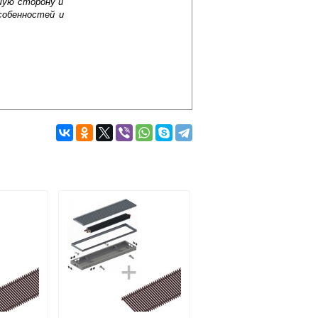
шую сторону и
собенностей и
Подробнее об оплате