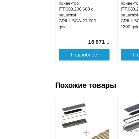
Конвектор
Конвекто
ITT.080.200.600 с
ITT.080.
Доставка в регионы России.
решеткой
решетко
GRILL.SGA-20-600
GRILL.S
gold
1200 gol
16 871
Подробнее
По
Похожие товары
Конвектор
Конвекто
ITT.080.200.800 с
ITT.080.2
решеткой
решетко