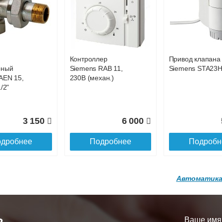
р
Конвектор
Конвектор
00.600 с
ITT.080.200.1200 с
ITT.080.200.1200
86 301
84 396
8
й
решеткой
решеткой
GA-20-600
GRILL.SGA-20-
GRILL.SGW-20-
дробнее
Подробнее
Подробн
1200 brown
1200 венге
Контроллер
Привод клапана
16 871
28 142
3
рный
Siemens RAB 11,
Siemens STA23
AEN 15,
230В (механ.)
дробнее
Подробнее
Подробн
/2"
3 150
6 000
дробнее
Подробнее
Подробн
Автоматика
р
Конвектор
Конвектор
200.1300 с
ITT.080.200.1200 с
ITT.080.200.1000
й
решеткой
решеткой
Ваше имя