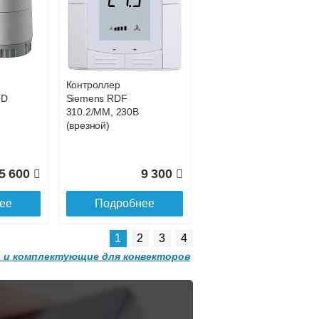
Конвектор
 с
ITT.080.200.1200 с
1 914
80 011
решеткой
GRILL.SGW-20-
ее
Подробнее
1200 орех
Контроллер
2 501
32 501
HD
Siemens RDF
310.2/MM, 230В
ее
Подробнее
(врезной)
5 600
9 300
ее
Подробнее
1
2
3
4
 и комплектующие для конвекторов
Конвектор
 с
ITT.080.200.1300 с
решеткой