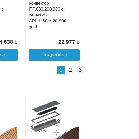
Конвектор
 с
ITT.080.200.900 с
решеткой
GRILL.SGA-20-900
gold
4 638
22 977
ее
Подробнее
Подробнее о доставке
1
2
3
Конвектор
 с
ITT.080.200.4300 с
решеткой