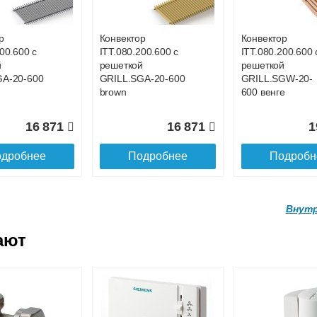
GA-20-700
GRILL.SGA-20-
GRILL.SGA-20-
1100 gold
4400 gold
р
Конвектор
Конвектор
00.600 с
ITT.080.200.600 с
ITT.080.200.600 
19 056
26 519
9
й
решеткой
решеткой
GA-20-600
GRILL.SGA-20-600
GRILL.SGW-20-
дробнее
Подробнее
Подробн
brown
600 венге
16 871
16 871
1
дробнее
Подробнее
Подробн
Внутр
ают
р
Конвектор
Конвектор
200.4100 с
ITT.080.200.4000 с
ITT.080.200.3900
й
решеткой
решеткой
GA-20-
GRILL.SGA-20-
GRILL.SGA-20-
d
4000 gold
3900 gold