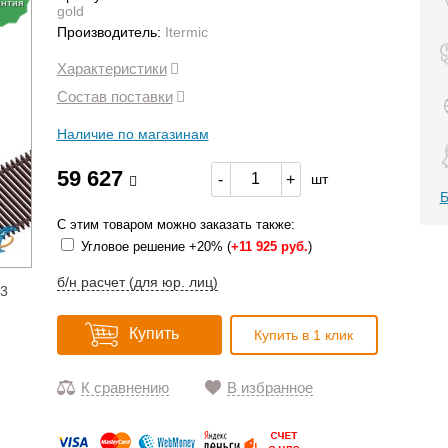
антия
gold
Производитель:
Itermic
Характеристики
Состав поставки
Наличие по магазинам
59 627
-
+
шт
Б
С этим товаром можно заказать также:
Угловое решение +20% (
+
11 925 руб.
)
б/н расчет (для юр. лиц)
13
Купить
Купить в 1 клик
К сравнению
В избранное