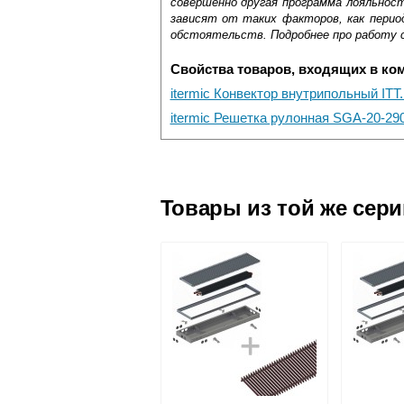
совершенно другая программа лояльнос
зависят от таких факторов, как период
обстоятельств. Подробнее про работу 
Свойства товаров, входящих в ко
itermic Конвектор внутрипольный ITT
itermic Решетка рулонная SGA-20-29
Самовывоз.
Оставьте отзыв
Доставка сантехники по Москве и Мос
Возможные способы оплаты:
Товары из той же сер
Наличный расчёт
Банковской картой на сайте в ре
Банковской картой при получении 
Интернет-деньгами (Yandex-деньги
Безналичный расчёт (возможно и
Подъем на этаж.
услуга платная
возможность