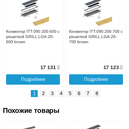
Доставка сантехники по Москве и Московской области
Наличный расчёт
Банковской картой на сайте в режиме реального
времени
Банковской картой при получении товара как при
доставке, так и самовывозом
Интернет-деньгами (Yandex-деньги, Web-money,
Конвектор ITT.090.200.600 с
Конвектор ITT.090.200.700 с
Qiwi-кошельки и другие).
решеткой GRILL.LGA-20-
решеткой GRILL.LGA-20-
Безналичный расчёт (возможно и с НДС)
600 brown
700 brown
подробнее...
Подробнее об оплате
17 131
17 123
Подробнее
Подробнее
1
2
3
4
5
6
7
8
Похожие товары
Подъем на этаж.
Конвектор ITT.090.200.1400
Конвектор ITT.090.200.1300