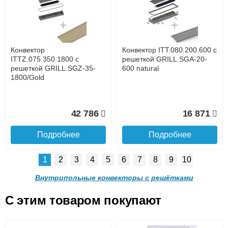
с решеткой GRILL.LGA-20-
с решеткой GRILL.LGA-20-
1400 brown
1300 brown
до подъезда
услуга платная
возможность
Конвектор
Конвектор ITT.080.200.600 с
28 842
27 253
ITTZ.075.350.1800 с
решеткой GRILL.SGA-20-
решеткой GRILL.SGZ-35-
600 natural
1800/Gold
Подробнее
Подробнее
Доставка в регионы России.
42 786
16 871
Подробнее
Подробнее
1
2
3
4
5
6
7
8
9
10
Конвектор ITT.090.200.1200
Конвектор ITT.090.200.1100
с решеткой GRILL.LGA-20-
с решеткой GRILL.LGA-20-
Внутрипольные конвекторы с решётками
1200 brown
1100 brown
C этим товаром покупают
Конвектор ITT.080.200.600 с
Конвектор ITT.080.200.600 с
решеткой GRILL.SGA-20-
решеткой GRILL.SGW-20-