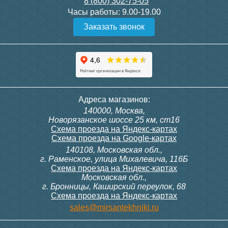
8 (800) 302-75-05
Подробнее
Подробнее
Часы работы:
9.00-19.00
Заказать звонок
Конвектор ITT.080.200.1300
Конвектор ITT.080.200.1000
с решеткой GRILL.SGW-20-
с решеткой GRILL.SGW-20-
1300 венге
1000 венге
35 326
28 391
Контроллер Siemens RDG
Контроллер Siemens RDF
Адреса магазинов:
100T, 230В (накладной,
300, 230В (врезной - квадр.
140000, Москва,
расписание, упр.с пульта)
коробка)
Подробнее
Подробнее
Новорязанское шоссе 25 км, ст16
Схема проезда на Яндекс-картах
Схема проезда на Google-картах
140108, Московская обл.,
28 000
9 700
г. Раменское, улица Михалевича, 116Б
Схема проезда на Яндекс-картах
Московская обл.,
Подробнее
Подробнее
г. Бронницы, Каширский переулок, 68
Схема проезда на Яндекс-картах
Конвектор ITT.080.200.1000
Конвектор ITT.080.200.900 с
sales@mirsantekhniki.ru
с решеткой GRILL.SGW-20-
решеткой GRILL.SGA-20-
1000 орех
900 natural