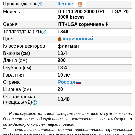
Производитель
Itermic
?
Модель
ITT.110.200.3000 GRILL.LGA-20-
3000 brown
Серия
ITT+LGA коричневый
Теплоотдача (Вт)
1348
?
Цвет
коричневый
Класс конвекторов
флагман
Высота (см)
13.4
Длина (см)
300
Глубина (см)
13.4
Гарантия
10 лет
Страна
Россия
Ширина (см)
20
Отапливаемая
13.48
площадь(м2)
?
* - Используемые на сайте изображения товаров могут включать
дополнительное оборудование и компоненты, не входящие в
стандартную комплектацию товара.
** - Техническое описание товара предоставлено официальным