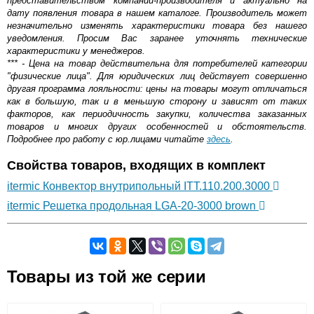
представительством компании-производителя и актуально на
дату появления товара в нашем каталоге. Производитель может
незначительно изменять характеристики товара без нашего
уведомления. Просим Вас заранее уточнять технические
характеристики у менеджеров.
*** - Цена на товар действительна для потребителей категории
"физические лица". Для юридических лиц действует совершенно
другая программа лояльности: цены на товары могут отличаться
как в большую, так и в меньшую сторону и зависят от таких
факторов, как периодичность закупки, количества заказанных
товаров и многих других особенностей и обстоятельств.
Подробнее про работу с юр.лицами читайте
здесь
.
Свойства товаров, входящих в комплект
itermic Конвектор внутрипольный ITT.110.200.3000
itermic Решетка продольная LGA-20-3000 brown
Самовывоз.
Товары из той же серии
Оставьте отзыв
Возможные способы оплаты: