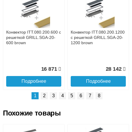
Доставка сантехники по Москве и Московской области
Наличный расчёт
Банковской картой на сайте в режиме реального
времени
Банковской картой при получении товара как при
доставке, так и самовывозом
Интернет-деньгами (Yandex-деньги, Web-money,
Конвектор ITT.080.200.600 с
Конвектор ITT.080.200.1200
Qiwi-кошельки и другие).
решеткой GRILL.SGA-20-
с решеткой GRILL.SGA-20-
Безналичный расчёт (возможно и с НДС)
600 brown
1200 brown
подробнее...
Подробнее об оплате
16 871
28 142
Подробнее
Подробнее
1
2
3
4
5
6
7
8
Похожие товары
Подъем на этаж.
Конвектор ITT.080.200.1300
Конвектор ITT.080.200.1000