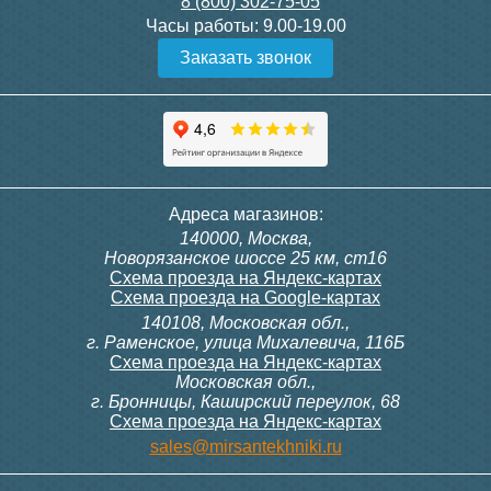
8 (800) 302-75-05
Подробнее
Подробнее
Часы работы:
9.00-19.00
Заказать звонок
Конвектор ITT.080.200.1300
Конвектор ITT.080.200.1000
с решеткой GRILL.SGW-20-
с решеткой GRILL.SGW-20-
1300 венге
1000 венге
35 326
28 391
Контроллер Siemens RDG
Контроллер Siemens RDF
Адреса магазинов:
100T, 230В (накладной,
300, 230В (врезной - квадр.
140000, Москва,
расписание, упр.с пульта)
коробка)
Подробнее
Подробнее
Новорязанское шоссе 25 км, ст16
Схема проезда на Яндекс-картах
Схема проезда на Google-картах
140108, Московская обл.,
28 000
9 700
г. Раменское, улица Михалевича, 116Б
Схема проезда на Яндекс-картах
Московская обл.,
Подробнее
Подробнее
г. Бронницы, Каширский переулок, 68
Схема проезда на Яндекс-картах
Конвектор ITT.080.200.1000
Конвектор ITT.080.200.900 с
sales@mirsantekhniki.ru
с решеткой GRILL.SGW-20-
решеткой GRILL.SGA-20-
1000 орех
900 natural