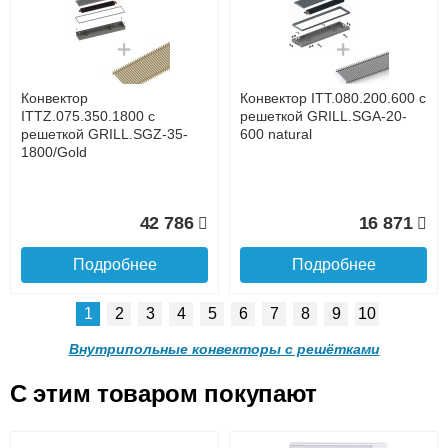
с решеткой GRILL.SGA-20-
с решеткой GRILL.SGA-20-
1300 brown
1000 brown
до подъезда
услуга платная
возможность
Конвектор
Конвектор ITT.080.200.600 с
30 665
24 638
ITTZ.075.350.1800 с
решеткой GRILL.SGA-20-
решеткой GRILL.SGZ-35-
600 natural
1800/Gold
Подробнее
Подробнее
Доставка в регионы России.
42 786
16 871
Подробнее
Подробнее
1
2
3
4
5
6
7
8
9
10
Конвектор ITT.080.200.900 с
Конвектор ITT.080.200.800 с
решеткой GRILL.SGA-20-
решеткой GRILL.SGA-20-
Внутрипольные конвекторы с решётками
900 brown
800 brown
C этим товаром покупают
Конвектор ITT.080.200.600 с
Конвектор ITT.080.200.600 с
решеткой GRILL.SGA-20-
решеткой GRILL.SGW-20-