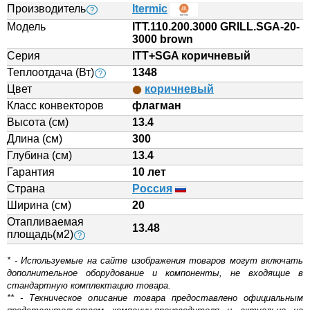
Производитель
Itermic
?
Модель
ITT.110.200.3000 GRILL.SGA-20-
3000 brown
Серия
ITT+SGA коричневый
Теплоотдача (Вт)
1348
?
Цвет
коричневый
Класс конвекторов
флагман
Высота (см)
13.4
Длина (см)
300
Глубина (см)
13.4
Гарантия
10 лет
Страна
Россия
Ширина (см)
20
Отапливаемая
13.48
площадь(м2)
?
* - Используемые на сайте изображения товаров могут включать
дополнительное оборудование и компоненты, не входящие в
стандартную комплектацию товара.
** - Техническое описание товара предоставлено официальным