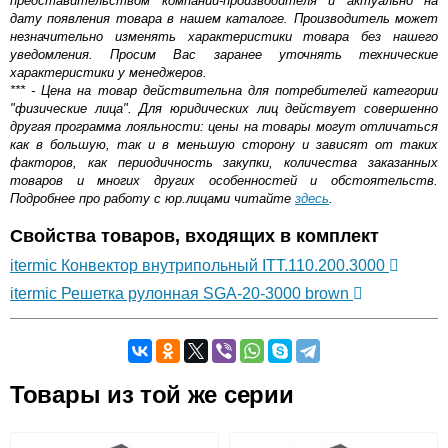
представительством компании-производителя и актуально на
дату появления товара в нашем каталоге. Производитель может
незначительно изменять характеристики товара без нашего
уведомления. Просим Вас заранее уточнять технические
характеристики у менеджеров.
*** - Цена на товар действительна для потребителей категории
"физические лица". Для юридических лиц действует совершенно
другая программа лояльности: цены на товары могут отличаться
как в большую, так и в меньшую сторону и зависят от таких
факторов, как периодичность закупки, количества заказанных
товаров и многих других особенностей и обстоятельств.
Подробнее про работу с юр.лицами читайте
здесь
.
Свойства товаров, входящих в комплект
itermic Конвектор внутрипольный ITT.110.200.3000
itermic Решетка рулонная SGA-20-3000 brown
Самовывоз.
Товары из той же серии
Оставьте отзыв
Возможные способы оплаты: