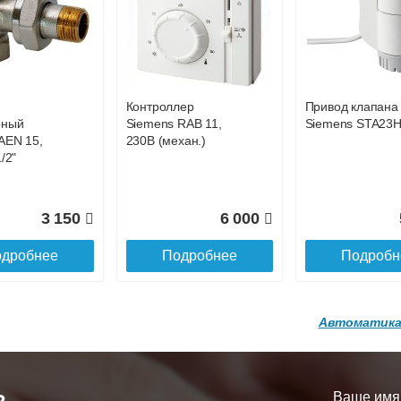
р
Конвектор
Конвектор
00.600 с
ITT.080.200.1200 с
ITT.080.200.1200
86 301
84 396
8
й
решеткой
решеткой
GA-20-600
GRILL.SGA-20-
GRILL.SGW-20-
дробнее
Подробнее
Подробн
1200 brown
1200 венге
Контроллер
Привод клапана
16 871
28 142
3
рный
Siemens RAB 11,
Siemens STA23
AEN 15,
230В (механ.)
дробнее
Подробнее
Подробн
/2"
3 150
6 000
дробнее
Подробнее
Подробн
Автоматика
р
Конвектор
Конвектор
200.1300 с
ITT.080.200.1200 с
ITT.080.200.1000
й
решеткой
решеткой
Ваше имя