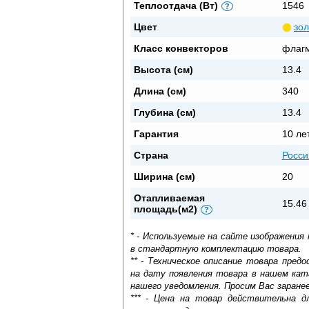
Теплоотдача (Вт)
1546
?
Цвет
зо
Класс конвекторов
флаг
Высота (см)
13.4
Длина (см)
340
Глубина (см)
13.4
Гарантия
10 ле
Страна
Росси
Ширина (см)
20
Отапливаемая
15.46
площадь(м2)
?
* - Используемые на сайте изображения
в стандартную комплектацию товара.
** - Техническое описание товара пре
на дату появления товара в нашем кат
нашего уведомления. Просим Вас заране
*** - Цена на товар действительна д