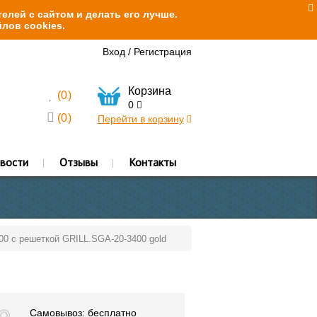
елей с сайтом и делать его лучше.
лов cookies.
Вход
/
Регистрация
Корзина
(
0
)
0
(
0
)
Перейти в корзину
вости
Отзывы
Контакты
400 с решеткой GRILL.SGA-20-3400 gold
Самовывоз: бесплатно