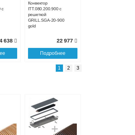
Конвектор
 с
ITT.080.200.900 с
решеткой
GRILL.SGA-20-900
gold
4 638
22 977
ее
Подробнее
Подробнее о доставке
1
2
3
Конвектор
 с
ITT.080.200.4300 с
решеткой