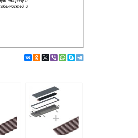
шую сторону и
собенностей и
Подробнее об оплате