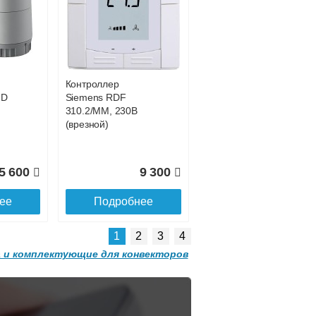
Конвектор
 с
ITT.080.200.1200 с
1 914
80 011
решеткой
GRILL.SGW-20-
ее
Подробнее
1200 орех
Контроллер
2 501
32 501
HD
Siemens RDF
310.2/MM, 230В
ее
Подробнее
(врезной)
5 600
9 300
ее
Подробнее
1
2
3
4
 и комплектующие для конвекторов
Конвектор
 с
ITT.080.200.1300 с
решеткой