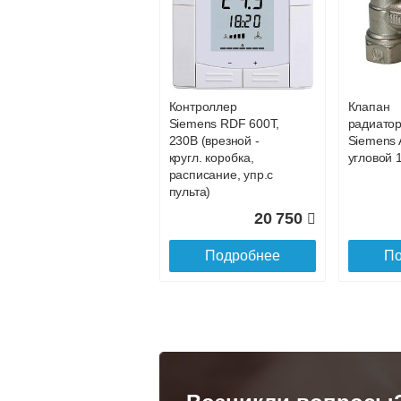
Конвектор
Конвекто
ITT.080.200.1200 с
ITT.080.2
88 202
решеткой
решетко
GRILL.SGA-20-
GRILL.S
Подробнее
По
1200 natural
gold
Контроллер
Клапан
28 142
Siemens RDF 600Т,
радиато
230В (врезной -
Siemens 
Подробнее
По
кругл. коробка,
угловой 1
расписание, упр.с
пульта)
20 750
Подробнее
По
Конвектор
Конвекто
ITT.080.200.1300 с
ITT.080.
решеткой
решетко