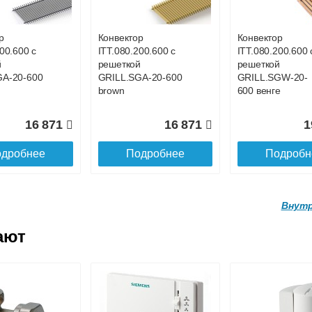
GA-20-700
GRILL.SGA-20-
GRILL.SGA-20-
1100 gold
4400 gold
р
Конвектор
Конвектор
00.600 с
ITT.080.200.600 с
ITT.080.200.600 
19 056
26 519
9
й
решеткой
решеткой
GA-20-600
GRILL.SGA-20-600
GRILL.SGW-20-
дробнее
Подробнее
Подробн
brown
600 венге
16 871
16 871
1
дробнее
Подробнее
Подробн
Внутр
ают
р
Конвектор
Конвектор
200.4100 с
ITT.080.200.4000 с
ITT.080.200.3900
й
решеткой
решеткой
GA-20-
GRILL.SGA-20-
GRILL.SGA-20-
d
4000 gold
3900 gold