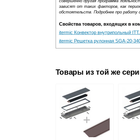
совершенно другая программа лояльнос
зависят от таких факторов, как период
обстоятельств. Подробнее про работу 
Свойства товаров, входящих в ко
itermic Конвектор внутрипольный ITT
itermic Решетка рулонная SGA-20-34
Самовывоз.
Оставьте отзыв
Доставка сантехники по Москве и Мос
Возможные способы оплаты:
Товары из той же сер
Наличный расчёт
Банковской картой на сайте в ре
Банковской картой при получении 
Интернет-деньгами (Yandex-деньги
Безналичный расчёт (возможно и
Подъем на этаж.
услуга платная
возможность