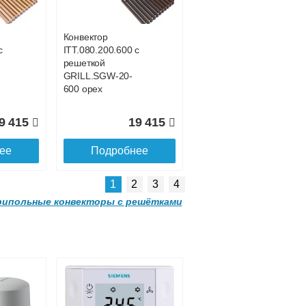
GRILL.SGA-20-
4300 gold
Конвектор
с
ITT.080.200.600 с
3 185
91 285
решеткой
GRILL.SGW-20-
ее
Подробнее
600 орех
9 415
19 415
ее
Подробнее
1
2
3
4
ипольные конвекторы с решётками
Конвектор
 с
ITT.080.200.3800 с
решеткой
GRILL.SGA-20-
3800 gold