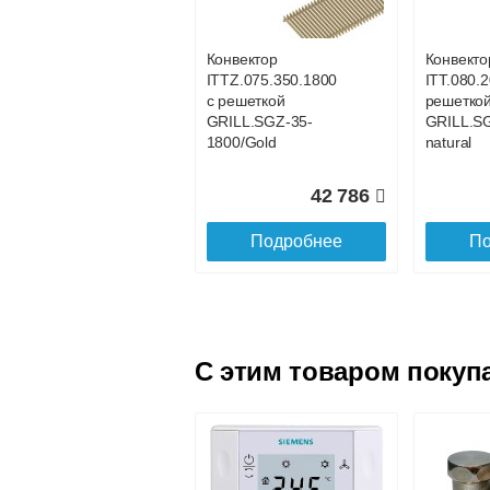
GRILL.SGA-20-800
GRILL.S
gold
gold
Конвектор
Конвекто
ITTZ.075.350.1800
ITT.080.2
21 017
с решеткой
решетко
GRILL.SGZ-35-
GRILL.S
Подробнее
По
1800/Gold
natural
42 786
Подробнее
По
C этим товаром покуп
Конвектор
Конвекто
ITT.080.200.4200 с
ITT.080.
решеткой
решетко
GRILL.SGA-20-
GRILL.S
4200 gold
4100 gol