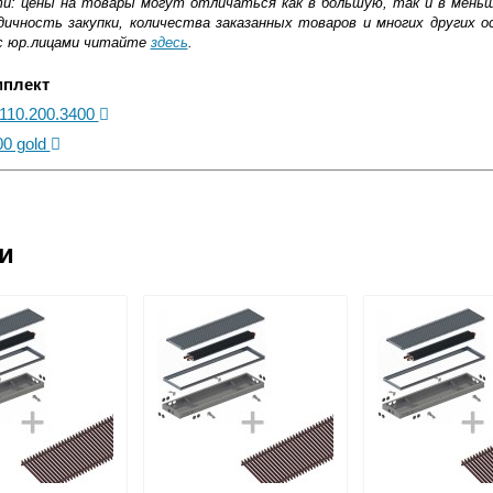
ти: цены на товары могут отличаться как в большую, так и в мень
ичность закупки, количества заказанных товаров и многих других о
с юр.лицами читайте
здесь
.
мплект
.110.200.3400
00 gold
ковской области
ии
жиме реального времени
товара как при доставке, так и самовывозом
, Web-money, Qiwi-кошельки и другие).
 с НДС)
подробнее...
до подъезда