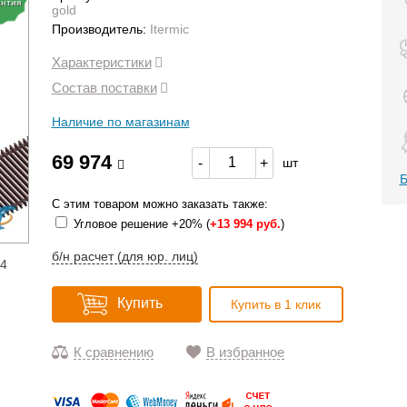
антия
gold
Производитель:
Itermic
Характеристики
Состав поставки
Наличие по магазинам
69 974
-
+
шт
Б
С этим товаром можно заказать также:
Угловое решение +20% (
+
13 994 руб.
)
б/н расчет (для юр. лиц)
14
Купить
Купить в 1 клик
К сравнению
В избранное