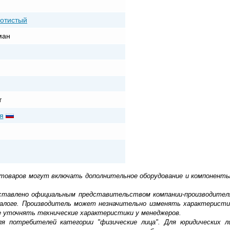
лотистый
ман
т
я
 товаров могут включать дополнительное оборудование и компоненты
доставлено официальным представительством компании-производител
алоге. Производитель может незначительно изменять характеристи
е уточнять технические характеристики у менеджеров.
ля потребителей категории "физические лица". Для юридических 