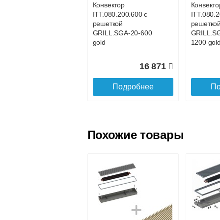
Конвектор
Конвекто
ITT.080.200.600 с
ITT.080.
Доставка в регионы России.
решеткой
решетко
GRILL.SGA-20-600
GRILL.S
gold
1200 gol
16 871
Подробнее
По
Похожие товары
Конвектор
Конвекто
ITT.080.200.800 с
ITT.080.2
решеткой
решетко