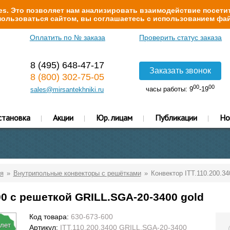
s. Это позволяет нам анализировать взаимодействие посетит
ользоваться сайтом, вы соглашаетесь с использованием фай
Оплатить по № заказа
Проверить статус заказа
8 (495) 648-47-17
Заказать звонок
8 (800) 302-75-05
00
00
часы работы: 9
-19
sales@mirsantekhniki.ru
становка
Акции
Юр. лицам
Публикации
Но
я
Внутрипольные конвекторы с решётками
Конвектор ITT.110.200.3
00 с решеткой GRILL.SGA-20-3400 gold
Код товара:
630-673-600
 лет
Артикул:
ITT.110.200.3400 GRILL.SGA-20-3400