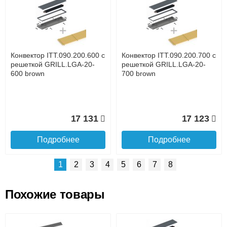
Доставка сантехники по Москве и Московской области
Наличный расчёт
Банковской картой на сайте в режиме реального
времени
Банковской картой при получении товара как при
доставке, так и самовывозом
Интернет-деньгами (Yandex-деньги, Web-money,
Конвектор ITT.090.200.600 с
Конвектор ITT.090.200.700 с
Qiwi-кошельки и другие).
решеткой GRILL.LGA-20-
решеткой GRILL.LGA-20-
Безналичный расчёт (возможно и с НДС)
600 brown
700 brown
подробнее...
Подробнее об оплате
17 131
17 123
Подробнее
Подробнее
1
2
3
4
5
6
7
8
Похожие товары
Подъем на этаж.
Конвектор ITT.090.200.1400
Конвектор ITT.090.200.1300