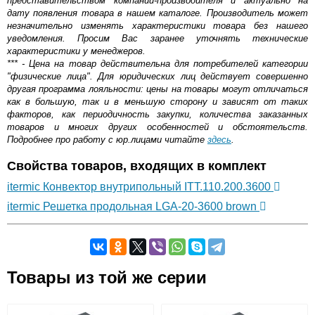
представительством компании-производителя и актуально на
дату появления товара в нашем каталоге. Производитель может
незначительно изменять характеристики товара без нашего
уведомления. Просим Вас заранее уточнять технические
характеристики у менеджеров.
*** - Цена на товар действительна для потребителей категории
"физические лица". Для юридических лиц действует совершенно
другая программа лояльности: цены на товары могут отличаться
как в большую, так и в меньшую сторону и зависят от таких
факторов, как периодичность закупки, количества заказанных
товаров и многих других особенностей и обстоятельств.
Подробнее про работу с юр.лицами читайте
здесь
.
Свойства товаров, входящих в комплект
itermic Конвектор внутрипольный ITT.110.200.3600
itermic Решетка продольная LGA-20-3600 brown
Самовывоз.
Товары из той же серии
Оставьте отзыв
Возможные способы оплаты: