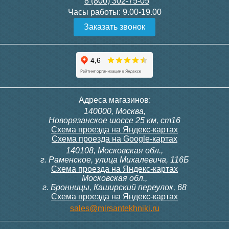
8 (800) 302-75-05
Подробнее
Подробнее
Часы работы:
9.00-19.00
Заказать звонок
Конвектор ITT.080.200.1300
Конвектор ITT.080.200.1000
с решеткой GRILL.SGW-20-
с решеткой GRILL.SGW-20-
1300 венге
1000 венге
35 326
28 391
Контроллер Siemens RDG
Контроллер Siemens RDF
Адреса магазинов:
100T, 230В (накладной,
300, 230В (врезной - квадр.
140000, Москва,
расписание, упр.с пульта)
коробка)
Подробнее
Подробнее
Новорязанское шоссе 25 км, ст16
Схема проезда на Яндекс-картах
Схема проезда на Google-картах
140108, Московская обл.,
28 000
9 700
г. Раменское, улица Михалевича, 116Б
Схема проезда на Яндекс-картах
Московская обл.,
Подробнее
Подробнее
г. Бронницы, Каширский переулок, 68
Схема проезда на Яндекс-картах
Конвектор ITT.080.200.1000
Конвектор ITT.080.200.900 с
sales@mirsantekhniki.ru
с решеткой GRILL.SGW-20-
решеткой GRILL.SGA-20-
1000 орех
900 natural