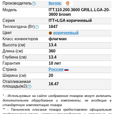
Производитель
Itermic
?
Модель
ITT.110.200.3600 GRILL.LGA-20-
3600 brown
Серия
ITT+LGA коричневый
Теплоотдача (Вт)
1647
?
Цвет
коричневый
Класс конвекторов
флагман
Высота (см)
13.4
Длина (см)
360
Глубина (см)
13.4
Гарантия
10 лет
Страна
Россия
Ширина (см)
20
Отапливаемая
16.47
площадь(м2)
?
* - Используемые на сайте изображения товаров могут включать
дополнительное оборудование и компоненты, не входящие в
стандартную комплектацию товара.
** - Техническое описание товара предоставлено официальным