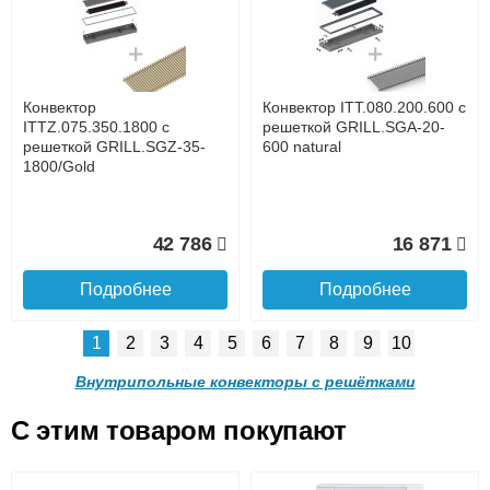
с решеткой GRILL.LGA-20-
с решеткой GRILL.LGA-20-
1400 brown
1300 brown
до подъезда
услуга платная
возможность
Конвектор
Конвектор ITT.080.200.600 с
28 842
27 253
ITTZ.075.350.1800 с
решеткой GRILL.SGA-20-
решеткой GRILL.SGZ-35-
600 natural
1800/Gold
Подробнее
Подробнее
Доставка в регионы России.
42 786
16 871
Подробнее
Подробнее
1
2
3
4
5
6
7
8
9
10
Конвектор ITT.090.200.1200
Конвектор ITT.090.200.1100
с решеткой GRILL.LGA-20-
с решеткой GRILL.LGA-20-
Внутрипольные конвекторы с решётками
1200 brown
1100 brown
C этим товаром покупают
Конвектор ITT.080.200.600 с
Конвектор ITT.080.200.600 с
решеткой GRILL.SGA-20-
решеткой GRILL.SGW-20-