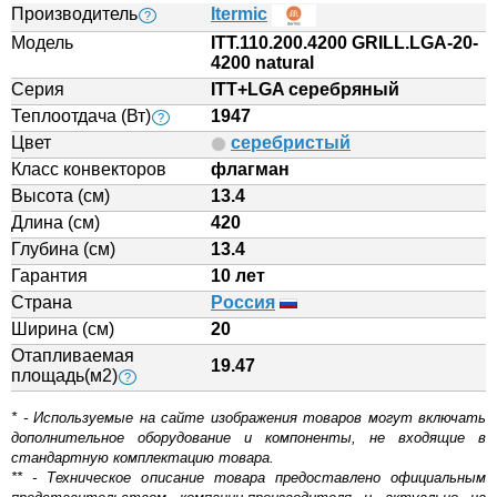
Производитель
Itermic
?
Модель
ITT.110.200.4200 GRILL.LGA-20-
4200 natural
Серия
ITT+LGA серебряный
Теплоотдача (Вт)
1947
?
Цвет
серебристый
Класс конвекторов
флагман
Высота (см)
13.4
Длина (см)
420
Глубина (см)
13.4
Гарантия
10 лет
Страна
Россия
Ширина (см)
20
Отапливаемая
19.47
площадь(м2)
?
* - Используемые на сайте изображения товаров могут включать
дополнительное оборудование и компоненты, не входящие в
стандартную комплектацию товара.
** - Техническое описание товара предоставлено официальным