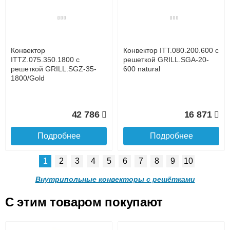
с решеткой GRILL.LGA-20-
с решеткой GRILL.LGA-20-
1400 natural
1300 natural
до подъезда
услуга платная
возможность
Конвектор
Конвектор ITT.080.200.600 с
28 842
27 253
ITTZ.075.350.1800 с
решеткой GRILL.SGA-20-
решеткой GRILL.SGZ-35-
600 natural
1800/Gold
Подробнее
Подробнее
Доставка в регионы России.
42 786
16 871
Подробнее
Подробнее
1
2
3
4
5
6
7
8
9
10
Конвектор ITT.090.200.1200
Конвектор ITT.090.200.1100
с решеткой GRILL.LGA-20-
с решеткой GRILL.LGA-20-
Внутрипольные конвекторы с решётками
1200 natural
1100 natural
C этим товаром покупают
Конвектор ITT.080.200.600 с
Конвектор ITT.080.200.600 с
решеткой GRILL.SGA-20-
решеткой GRILL.SGW-20-