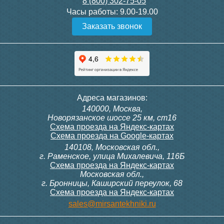
8 (800) 302-75-05
Подробнее
Подробнее
Часы работы:
9.00-19.00
Заказать звонок
Конвектор ITT.080.200.1300
Конвектор ITT.080.200.1000
с решеткой GRILL.SGW-20-
с решеткой GRILL.SGW-20-
1300 венге
1000 венге
35 326
28 391
Контроллер Siemens RDF
ИК пульт управления
Адреса магазинов:
300, 230В (врезной - квадр.
Siemens IRA 211
140000, Москва,
коробка)
Подробнее
Подробнее
Новорязанское шоссе 25 км, ст16
Схема проезда на Яндекс-картах
Схема проезда на Google-картах
140108, Московская обл.,
9 700
3 600
г. Раменское, улица Михалевича, 116Б
Схема проезда на Яндекс-картах
Московская обл.,
Подробнее
Подробнее
г. Бронницы, Каширский переулок, 68
Схема проезда на Яндекс-картах
Конвектор ITT.080.200.1000
Конвектор ITT.080.200.900 с
sales@mirsantekhniki.ru
с решеткой GRILL.SGW-20-
решеткой GRILL.SGA-20-
1000 орех
900 natural