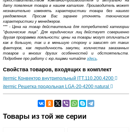
представительством компании-производителя и актуально на
дату появления товара в нашем каталоге. Производитель может
незначительно изменять характеристики товара без нашего
уведомления. Просим Вас заранее уточнять технические
характеристики у менеджеров.
*** - Цена на товар действительна для потребителей категории
"физические лица". Для юридических лиц действует совершенно
другая программа лояльности: цены на товары могут отличаться
как в большую, так и в меньшую сторону и зависят от таких
факторов, как периодичность закупки, количества заказанных
товаров и многих других особенностей и обстоятельств.
Подробнее про работу с юр.лицами читайте
здесь
.
Свойства товаров, входящих в комплект
itermic Конвектор внутрипольный ITT.110.200.4200
itermic Решетка продольная LGA-20-4200 natural
Самовывоз.
Товары из той же серии
Оставьте отзыв
Возможные способы оплаты: