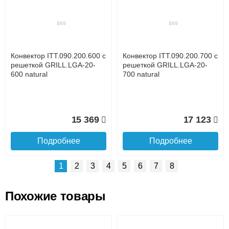
Доставка сантехники по Москве и Московской области
Наличный расчёт
Банковской картой на сайте в режиме реального
времени
Банковской картой при получении товара как при
доставке, так и самовывозом
Интернет-деньгами (Yandex-деньги, Web-money,
Конвектор ITT.090.200.600 с
Конвектор ITT.090.200.700 с
Qiwi-кошельки и другие).
решеткой GRILL.LGA-20-
решеткой GRILL.LGA-20-
Безналичный расчёт (возможно и с НДС)
600 natural
700 natural
подробнее...
Подробнее об оплате
15 369
17 123
Подробнее
Подробнее
1
2
3
4
5
6
7
8
Похожие товары
Подъем на этаж.
Конвектор ITT.090.200.1400
Конвектор ITT.090.200.1300