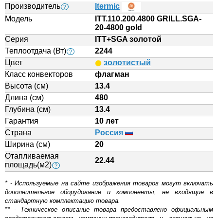
Производитель
Itermic
?
Модель
ITT.110.200.4800 GRILL.SGA-
20-4800 gold
Серия
ITT+SGA золотой
Теплоотдача (Вт)
2244
?
Цвет
золотистый
Класс конвекторов
флагман
Высота (см)
13.4
Длина (см)
480
Глубина (см)
13.4
Гарантия
10 лет
Страна
Россия
Ширина (см)
20
Отапливаемая
22.44
площадь(м2)
?
* - Используемые на сайте изображения товаров могут включать
дополнительное оборудование и компоненты, не входящие в
стандартную комплектацию товара.
** - Техническое описание товара предоставлено официальным