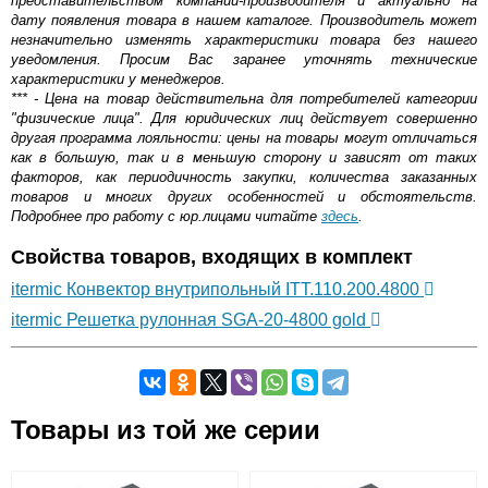
представительством компании-производителя и актуально на
дату появления товара в нашем каталоге. Производитель может
незначительно изменять характеристики товара без нашего
уведомления. Просим Вас заранее уточнять технические
характеристики у менеджеров.
*** - Цена на товар действительна для потребителей категории
"физические лица". Для юридических лиц действует совершенно
другая программа лояльности: цены на товары могут отличаться
как в большую, так и в меньшую сторону и зависят от таких
факторов, как периодичность закупки, количества заказанных
товаров и многих других особенностей и обстоятельств.
Подробнее про работу с юр.лицами читайте
здесь
.
Свойства товаров, входящих в комплект
itermic Конвектор внутрипольный ITT.110.200.4800
itermic Решетка рулонная SGA-20-4800 gold
Самовывоз.
Товары из той же серии
Оставьте отзыв
Возможные способы оплаты: