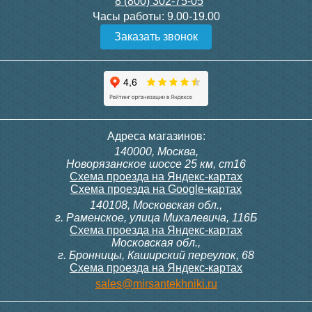
8 (800) 302-75-05
Подробнее
Подробнее
Часы работы:
9.00-19.00
Заказать звонок
Конвектор ITT.080.200.1300
Конвектор ITT.080.200.1000
с решеткой GRILL.SGW-20-
с решеткой GRILL.SGW-20-
1300 венге
1000 венге
35 326
28 391
Контроллер Siemens RDF
ИК пульт управления
Адреса магазинов:
300, 230В (врезной - квадр.
Siemens IRA 211
140000, Москва,
коробка)
Подробнее
Подробнее
Новорязанское шоссе 25 км, ст16
Схема проезда на Яндекс-картах
Схема проезда на Google-картах
140108, Московская обл.,
9 700
3 600
г. Раменское, улица Михалевича, 116Б
Схема проезда на Яндекс-картах
Московская обл.,
Подробнее
Подробнее
г. Бронницы, Каширский переулок, 68
Схема проезда на Яндекс-картах
Конвектор ITT.080.200.1000
Конвектор ITT.080.200.900 с
sales@mirsantekhniki.ru
с решеткой GRILL.SGW-20-
решеткой GRILL.SGA-20-
1000 орех
900 natural