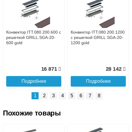
Доставка сантехники по Москве и Московской области
Наличный расчёт
Банковской картой на сайте в режиме реального
времени
Банковской картой при получении товара как при
доставке, так и самовывозом
Интернет-деньгами (Yandex-деньги, Web-money,
Конвектор ITT.080.200.600 с
Конвектор ITT.080.200.1200
Qiwi-кошельки и другие).
решеткой GRILL.SGA-20-
с решеткой GRILL.SGA-20-
Безналичный расчёт (возможно и с НДС)
600 gold
1200 gold
подробнее...
Подробнее об оплате
16 871
28 142
Подробнее
Подробнее
1
2
3
4
5
6
7
8
Похожие товары
Подъем на этаж.
Конвектор ITT.080.200.1300
Конвектор ITT.080.200.1000