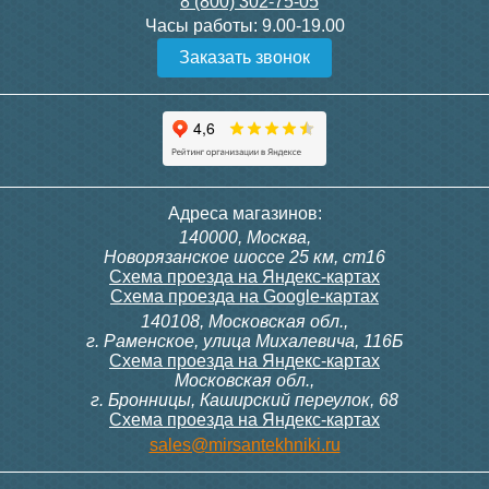
8 (800) 302-75-05
Подробнее
Подробнее
Часы работы:
9.00-19.00
Заказать звонок
Конвектор ITT.080.200.1300
Конвектор ITT.080.200.1000
с решеткой GRILL.SGW-20-
с решеткой GRILL.SGW-20-
1300 венге
1000 венге
35 326
28 391
Контроллер Siemens RDF
ИК пульт управления
Адреса магазинов:
300, 230В (врезной - квадр.
Siemens IRA 211
140000, Москва,
коробка)
Подробнее
Подробнее
Новорязанское шоссе 25 км, ст16
Схема проезда на Яндекс-картах
Схема проезда на Google-картах
140108, Московская обл.,
9 700
3 600
г. Раменское, улица Михалевича, 116Б
Схема проезда на Яндекс-картах
Московская обл.,
Подробнее
Подробнее
г. Бронницы, Каширский переулок, 68
Схема проезда на Яндекс-картах
Конвектор ITT.080.200.1000
Конвектор ITT.080.200.900 с
sales@mirsantekhniki.ru
с решеткой GRILL.SGW-20-
решеткой GRILL.SGA-20-
1000 орех
900 natural