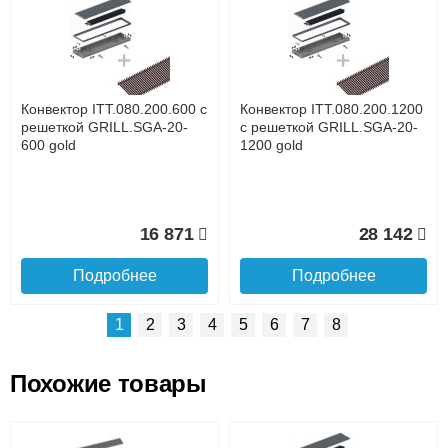
Доставка сантехники по Москве и Московской области
Наличный расчёт
Банковской картой на сайте в режиме реального
времени
Банковской картой при получении товара как при
доставке, так и самовывозом
Интернет-деньгами (Yandex-деньги, Web-money,
Конвектор ITT.080.200.600 с
Конвектор ITT.080.200.1200
Qiwi-кошельки и другие).
решеткой GRILL.SGA-20-
с решеткой GRILL.SGA-20-
Безналичный расчёт (возможно и с НДС)
600 gold
1200 gold
подробнее...
Подробнее об оплате
16 871
28 142
Подробнее
Подробнее
1
2
3
4
5
6
7
8
Похожие товары
Подъем на этаж.
Конвектор ITT.080.200.1300
Конвектор ITT.080.200.1000