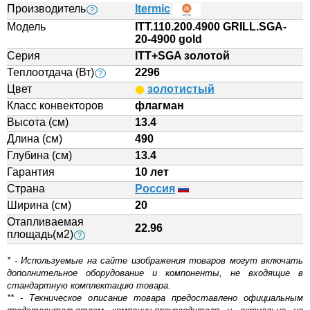
Производитель
Itermic
?
Модель
ITT.110.200.4900 GRILL.SGA-
20-4900 gold
Серия
ITT+SGA золотой
Теплоотдача (Вт)
2296
?
Цвет
золотистый
Класс конвекторов
флагман
Высота (см)
13.4
Длина (см)
490
Глубина (см)
13.4
Гарантия
10 лет
Страна
Россия
Ширина (см)
20
Отапливаемая
22.96
площадь(м2)
?
* - Используемые на сайте изображения товаров могут включать
дополнительное оборудование и компоненты, не входящие в
стандартную комплектацию товара.
** - Техническое описание товара предоставлено официальным