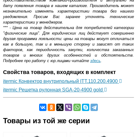
представительством компании-производителя и актуально на
дату появления товара в нашем каталоге. Производитель может
незначительно изменять характеристики товара без нашего
уведомления. Просим Вас заранее уточнять технические
характеристики у менеджеров.
*** - Цена на товар действительна для потребителей категории
"физические лица". Для юридических лиц действует совершенно
другая программа лояльности: цены на товары могут отличаться
как в большую, так и в меньшую сторону и зависят от таких
факторов, как периодичность закупки, количества заказанных
товаров и многих других особенностей и обстоятельств.
Подробнее про работу с юр.лицами читайте
здесь
.
Свойства товаров, входящих в комплект
itermic Конвектор внутрипольный ITT.110.200.4900
itermic Решетка рулонная SGA-20-4900 gold
Самовывоз.
Товары из той же серии
Оставьте отзыв
Возможные способы оплаты: