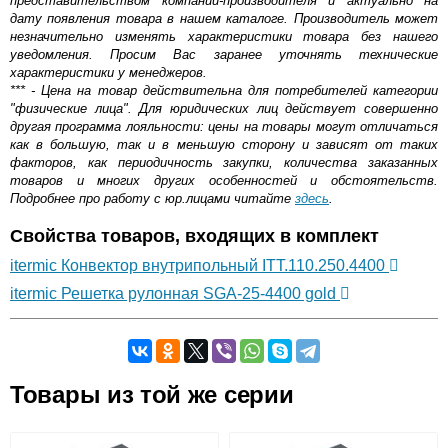
представительством компании-производителя и актуально на
дату появления товара в нашем каталоге. Производитель может
незначительно изменять характеристики товара без нашего
уведомления. Просим Вас заранее уточнять технические
характеристики у менеджеров.
*** - Цена на товар действительна для потребителей категории
"физические лица". Для юридических лиц действует совершенно
другая программа лояльности: цены на товары могут отличаться
как в большую, так и в меньшую сторону и зависят от таких
факторов, как периодичность закупки, количества заказанных
товаров и многих других особенностей и обстоятельств.
Подробнее про работу с юр.лицами читайте
здесь
.
Свойства товаров, входящих в комплект
itermic Конвектор внутрипольный ITT.110.250.4400
itermic Решетка рулонная SGA-25-4400 gold
Самовывоз.
Товары из той же серии
Оставьте отзыв
Возможные способы оплаты: