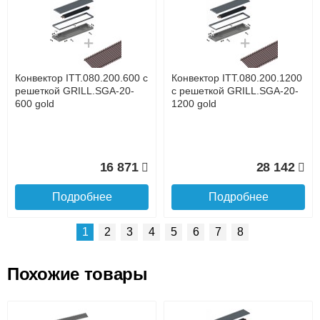
Доставка сантехники по Москве и Московской области
Наличный расчёт
Банковской картой на сайте в режиме реального
времени
Банковской картой при получении товара как при
доставке, так и самовывозом
Интернет-деньгами (Yandex-деньги, Web-money,
Конвектор ITT.080.200.600 с
Конвектор ITT.080.200.1200
Qiwi-кошельки и другие).
решеткой GRILL.SGA-20-
с решеткой GRILL.SGA-20-
Безналичный расчёт (возможно и с НДС)
600 gold
1200 gold
подробнее...
Подробнее об оплате
16 871
28 142
Подробнее
Подробнее
1
2
3
4
5
6
7
8
Похожие товары
Подъем на этаж.
Конвектор ITT.080.200.1300
Конвектор ITT.080.200.1000