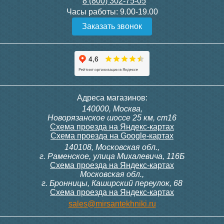
8 (800) 302-75-05
Подробнее
Подробнее
Часы работы:
9.00-19.00
Заказать звонок
Конвектор ITT.080.200.1300
Конвектор ITT.080.200.1000
с решеткой GRILL.SGW-20-
с решеткой GRILL.SGW-20-
1300 венге
1000 венге
35 326
28 391
Контроллер Siemens RDF
ИК пульт управления
Адреса магазинов:
300, 230В (врезной - квадр.
Siemens IRA 211
140000, Москва,
коробка)
Подробнее
Подробнее
Новорязанское шоссе 25 км, ст16
Схема проезда на Яндекс-картах
Схема проезда на Google-картах
140108, Московская обл.,
9 700
3 600
г. Раменское, улица Михалевича, 116Б
Схема проезда на Яндекс-картах
Московская обл.,
Подробнее
Подробнее
г. Бронницы, Каширский переулок, 68
Схема проезда на Яндекс-картах
Конвектор ITT.080.200.1000
Конвектор ITT.080.200.900 с
sales@mirsantekhniki.ru
с решеткой GRILL.SGW-20-
решеткой GRILL.SGA-20-
1000 орех
900 natural