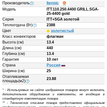
Производитель
Itermic
?
Модель
ITT.110.250.4400 GRILL.SGA-
25-4400 gold
Серия
ITT+SGA золотой
Теплоотдача (Вт)
2388
?
Цвет
золотистый
Класс конвекторов
флагман
Высота (см)
13.4
Длина (см)
440
Глубина (см)
13.4
Гарантия
10 лет
Страна
Россия
Ширина (см)
25
Отапливаемая
23.88
площадь(м2)
?
* - Используемые на сайте изображения товаров могут включать
дополнительное оборудование и компоненты, не входящие в
стандартную комплектацию товара.
** - Техническое описание товара предоставлено официальным