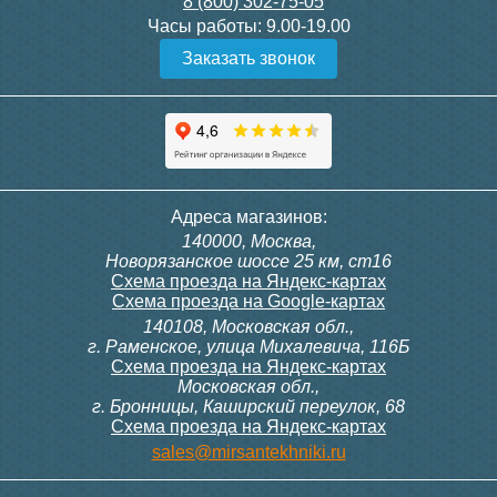
8 (800) 302-75-05
Подробнее
Подробнее
Часы работы:
9.00-19.00
Заказать звонок
Конвектор ITT.080.200.1300
Конвектор ITT.080.200.1000
с решеткой GRILL.SGW-20-
с решеткой GRILL.SGW-20-
1300 венге
1000 венге
35 326
28 391
Контроллер Siemens RDG
Контроллер Siemens RDF
Адреса магазинов:
100T, 230В (накладной,
300, 230В (врезной - квадр.
140000, Москва,
расписание, упр.с пульта)
коробка)
Подробнее
Подробнее
Новорязанское шоссе 25 км, ст16
Схема проезда на Яндекс-картах
Схема проезда на Google-картах
140108, Московская обл.,
28 000
9 700
г. Раменское, улица Михалевича, 116Б
Схема проезда на Яндекс-картах
Московская обл.,
Подробнее
Подробнее
г. Бронницы, Каширский переулок, 68
Схема проезда на Яндекс-картах
Конвектор ITT.080.200.1000
Конвектор ITT.080.200.900 с
sales@mirsantekhniki.ru
с решеткой GRILL.SGW-20-
решеткой GRILL.SGA-20-
1000 орех
900 natural