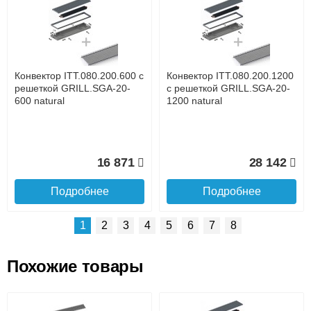
Доставка сантехники по Москве и Московской области
Наличный расчёт
Банковской картой на сайте в режиме реального
времени
Банковской картой при получении товара как при
доставке, так и самовывозом
Интернет-деньгами (Yandex-деньги, Web-money,
Конвектор ITT.080.200.600 с
Конвектор ITT.080.200.1200
Qiwi-кошельки и другие).
решеткой GRILL.SGA-20-
с решеткой GRILL.SGA-20-
Безналичный расчёт (возможно и с НДС)
600 natural
1200 natural
подробнее...
Подробнее об оплате
16 871
28 142
Подробнее
Подробнее
1
2
3
4
5
6
7
8
Похожие товары
Подъем на этаж.
Конвектор ITT.080.200.1300
Конвектор ITT.080.200.1000