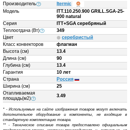
Производитель
Itermic
?
Модель
ITT.110.250.900 GRILL.SGA-25-
900 natural
Серия
ITT+SGA серебряный
Теплоотдача (Вт)
349
?
Цвет
серебристый
Класс конвекторов
флагман
Высота (см)
13.4
Длина (см)
90
Глубина (см)
13.4
Гарантия
10 лет
Страна
Россия
Ширина (см)
25
Отапливаемая
3.49
площадь(м2)
?
* - Используемые на сайте изображения товаров могут включать
дополнительное оборудование и компоненты, не входящие в
стандартную комплектацию товара.
** - Техническое описание товара предоставлено официальным