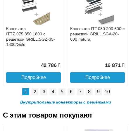
с решеткой GRILL.SGA-20-
с решеткой GRILL.SGA-20-
1300 natural
1000 natural
до подъезда
услуга платная
возможность
Конвектор
Конвектор ITT.080.200.600 с
30 665
24 638
ITTZ.075.350.1800 с
решеткой GRILL.SGA-20-
решеткой GRILL.SGZ-35-
600 natural
1800/Gold
Подробнее
Подробнее
Доставка в регионы России.
42 786
16 871
Подробнее
Подробнее
1
2
3
4
5
6
7
8
9
10
Конвектор ITT.080.200.900 с
Конвектор ITT.080.200.800 с
решеткой GRILL.SGA-20-
решеткой GRILL.SGA-20-
Внутрипольные конвекторы с решётками
900 natural
800 natural
C этим товаром покупают
Конвектор ITT.080.200.600 с
Конвектор ITT.080.200.600 с
решеткой GRILL.SGA-20-
решеткой GRILL.SGW-20-