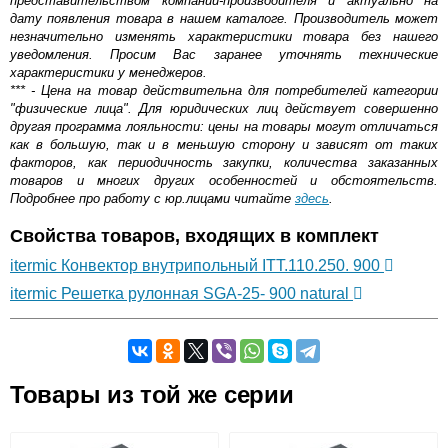
представительством компании-производителя и актуально на
дату появления товара в нашем каталоге. Производитель может
незначительно изменять характеристики товара без нашего
уведомления. Просим Вас заранее уточнять технические
характеристики у менеджеров.
*** - Цена на товар действительна для потребителей категории
"физические лица". Для юридических лиц действует совершенно
другая программа лояльности: цены на товары могут отличаться
как в большую, так и в меньшую сторону и зависят от таких
факторов, как периодичность закупки, количества заказанных
товаров и многих других особенностей и обстоятельств.
Подробнее про работу с юр.лицами читайте
здесь
.
Свойства товаров, входящих в комплект
itermic Конвектор внутрипольный ITT.110.250. 900
itermic Решетка рулонная SGA-25- 900 natural
Самовывоз.
Товары из той же серии
Оставьте отзыв
Возможные способы оплаты: