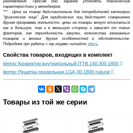
уведомления. Просим Вас заранее уточнять технические
характеристики у менеджеров.
*** - Цена на товар действительна для потребителей категории
"физические лица". Для юридических лиц действует совершенно
другая программа лояльности: цены на товары могут отличаться
как в большую, так и в меньшую сторону и зависят от таких
факторов, как периодичность закупки, количества заказанных
товаров и многих других особенностей и обстоятельств.
Подробнее про работу с юр.лицами читайте
здесь
.
Свойства товаров, входящих в комплект
itermic Конвектор внутрипольный ITTB.140.300.1800
itermic Решетка продольная LGA-30-1800 natural
Самовывоз.
Товары из той же серии
Оставьте отзыв
Возможные способы оплаты:
Доставка сантехники по Москве и Московской области
Наличный расчёт
Банковской картой на сайте в режиме реального