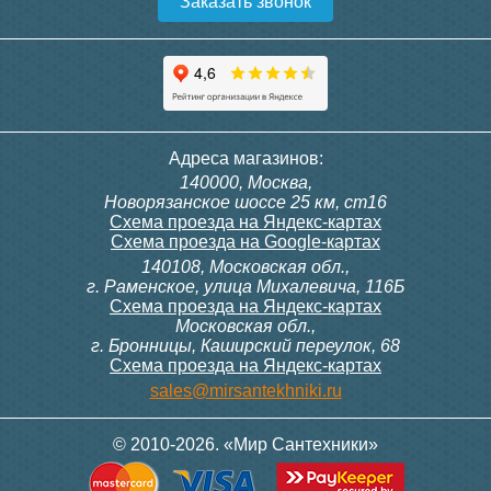
Заказать звонок
Конвектор ITT.080.200.1300
Конвектор ITT.080.200.1000
с решеткой GRILL.SGW-20-
с решеткой GRILL.SGW-20-
1300 венге
1000 венге
35 326
28 391
Контроллер Siemens RDG
Контроллер Siemens RDF
Адреса магазинов:
100T, 230В (накладной,
300, 230В (врезной - квадр.
140000, Москва,
расписание, упр.с пульта)
коробка)
Подробнее
Подробнее
Новорязанское шоссе 25 км, ст16
Схема проезда на Яндекс-картах
Схема проезда на Google-картах
140108, Московская обл.,
28 000
9 700
г. Раменское, улица Михалевича, 116Б
Схема проезда на Яндекс-картах
Московская обл.,
Подробнее
Подробнее
г. Бронницы, Каширский переулок, 68
Схема проезда на Яндекс-картах
Конвектор ITT.080.200.1000
Конвектор ITT.080.200.900 с
sales@mirsantekhniki.ru
с решеткой GRILL.SGW-20-
решеткой GRILL.SGA-20-
1000 орех
900 natural
© 2010-2026. «Мир Сантехники»