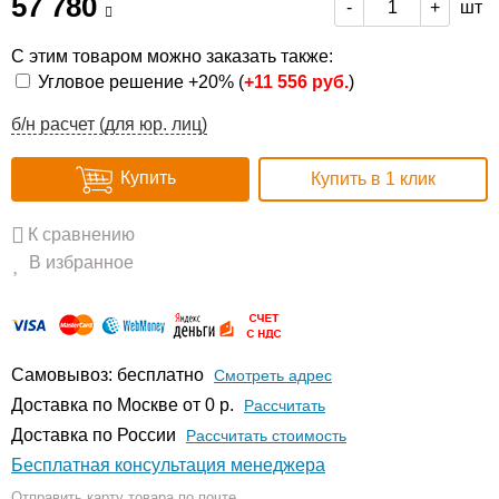
57 780
шт
-
+
С этим товаром можно заказать также:
Угловое решение +20% (
+
11 556 руб.
)
б/н расчет (для юр. лиц)
Купить
Купить в 1 клик
К сравнению
В избранное
Самовывоз: бесплатно
Смотреть адрес
Доставка по Москве от 0 р.
Расcчитать
Доставка по России
Рассчитать стоимость
Бесплатная консультация менеджера
Отправить карту товара по почте