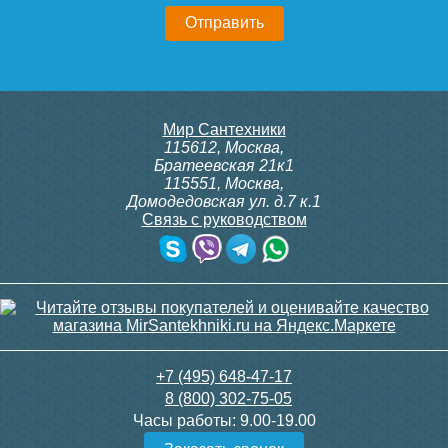
9 300
3 600
Подробнее
Подробнее
Конвектор ITT.080.200.1300
Конвектор ITT.080.200.1300
Мир Сантехники
с решеткой GRILL.SGA-20-
с решеткой GRILL.SGA-20-
115612
,
Москва
,
1300 gold
1300 brown
Братеевская 21к1
115551
,
Москва
,
Домодедовская ул. д.7 к.1
Связь с руководством
30 665
30 665
Клапан радиаторный
Клапан радиаторный
Siemens ADN 15, прямой
Siemens VDN 115, прямой
1/2"
1/2"
Подробнее
Подробнее
3 150
3 300
+7 (495) 648-47-17
8 (800) 302-75-05
Подробнее
Подробнее
Часы работы:
9.00-19.00