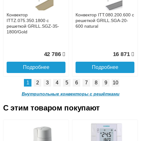
услуга платная
возможность
Конвектор
Конвектор ITT.080.200.600 с
58 365
54 243
ITTZ.075.350.1800 с
решеткой GRILL.SGA-20-
решеткой GRILL.SGZ-35-
600 natural
1800/Gold
Подробнее
Подробнее
Доставка в регионы России.
42 786
16 871
Подробнее
Подробнее
1
2
3
4
5
6
7
8
9
10
Конвектор
Конвектор
ITTB.090.250.1200 с
ITTB.090.250.1100 с
Внутрипольные конвекторы с решётками
решеткой GRILL.LGA-25-
решеткой GRILL.LGA-25-
1200 natural
1100 natural
C этим товаром покупают
Конвектор ITT.080.200.600 с
Конвектор ITT.080.200.600 с
49 779
40 213
решеткой GRILL.SGA-20-
решеткой GRILL.SGW-20-
Подробнее о доставке
600 brown
600 венге
Подробнее
Подробнее