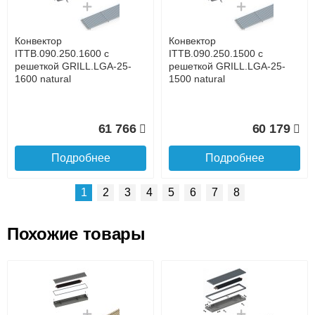
времени
Банковской картой при получении товара как при
доставке, так и самовывозом
Интернет-деньгами (Yandex-деньги, Web-money,
Конвектор
Конвектор
Qiwi-кошельки и другие).
ITTB.090.250.1600 с
ITTB.090.250.1500 с
Безналичный расчёт (возможно и с НДС)
решеткой GRILL.LGA-25-
решеткой GRILL.LGA-25-
подробнее...
1600 natural
1500 natural
Подробнее об оплате
61 766
60 179
Подробнее
Подробнее
1
2
3
4
5
6
7
8
Похожие товары
Подъем на этаж.
Конвектор
Конвектор
ITTB.090.250.1400 с
ITTB.090.250.1300 с
решеткой GRILL.LGA-25-
решеткой GRILL.LGA-25-
до подъезда
1400 natural
1300 natural