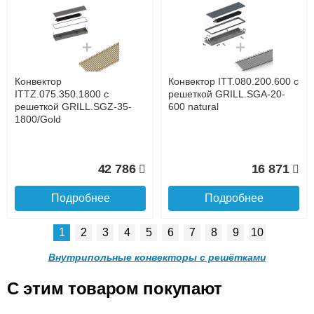
Конвектор ITTL.070.160.800
Конвектор ITTL.070.160.900
с решеткой SGL.800.160
с решеткой SGL.900.160
champagne
champagne
до подъезда
услуга платная
возможность
Конвектор
Конвектор ITT.080.200.600 с
16 318
16 337
ITTZ.075.350.1800 с
решеткой GRILL.SGA-20-
решеткой GRILL.SGZ-35-
600 natural
1800/Gold
Подробнее
Подробнее
Доставка в регионы России.
42 786
16 871
Подробнее
Подробнее
1
2
3
4
5
6
7
8
9
10
Конвектор
Конвектор
ITTL.070.160.1000 с
ITTL.070.160.1100 с
Внутрипольные конвекторы с решётками
решеткой SGL.1000.160
решеткой SGL.1100.160
champagne
champagne
C этим товаром покупают
Конвектор ITT.080.200.600 с
Конвектор ITT.080.200.600 с