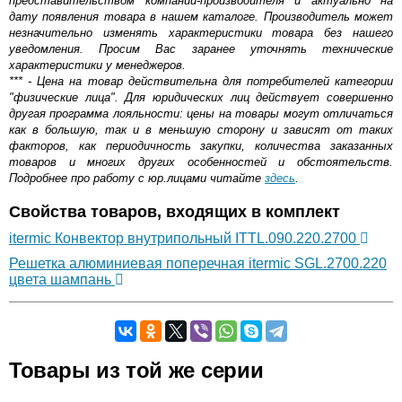
представительством компании-производителя и актуально на
дату появления товара в нашем каталоге. Производитель может
незначительно изменять характеристики товара без нашего
уведомления. Просим Вас заранее уточнять технические
характеристики у менеджеров.
*** - Цена на товар действительна для потребителей категории
"физические лица". Для юридических лиц действует совершенно
другая программа лояльности: цены на товары могут отличаться
как в большую, так и в меньшую сторону и зависят от таких
факторов, как периодичность закупки, количества заказанных
товаров и многих других особенностей и обстоятельств.
Подробнее про работу с юр.лицами читайте
здесь
.
Свойства товаров, входящих в комплект
itermic Конвектор внутрипольный ITTL.090.220.2700
Решетка алюминиевая поперечная itermic SGL.2700.220
цвета шампань
Самовывоз.
Товары из той же серии
Оставьте отзыв