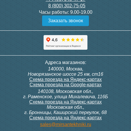
8 (800) 302-75-05
Подробнее
Подробнее
Часы работы:
9.00-19.00
Заказать звонок
Конвектор ITT.080.200.1300
Конвектор ITT.080.200.1000
с решеткой GRILL.SGW-20-
с решеткой GRILL.SGW-20-
1300 венге
1000 венге
35 326
28 391
Контроллер Siemens RDF
Комплект подключения
Адреса магазинов:
300, 230В (врезной - квадр.
конвектора прямой itermic
140000, Москва,
коробка)
ITFS
Подробнее
Подробнее
Новорязанское шоссе 25 км, ст16
Схема проезда на Яндекс-картах
Схема проезда на Google-картах
140108, Московская обл.,
9 700
5 150
г. Раменское, улица Михалевича, 116Б
Схема проезда на Яндекс-картах
Московская обл.,
Подробнее
Подробнее
г. Бронницы, Каширский переулок, 68
Схема проезда на Яндекс-картах
Конвектор ITT.080.200.1000
Конвектор ITT.080.200.900 с
sales@mirsantekhniki.ru
с решеткой GRILL.SGW-20-
решеткой GRILL.SGA-20-
1000 орех
900 natural