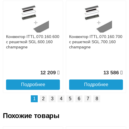
Возможные способы оплаты:
Доставка сантехники по Москве и Московской области
Наличный расчёт
Банковской картой на сайте в режиме реального
времени
Банковской картой при получении товара как при
доставке, так и самовывозом
Интернет-деньгами (Yandex-деньги, Web-money,
Конвектор ITTL.070.160.600
Конвектор ITTL.070.160.700
Qiwi-кошельки и другие).
с решеткой SGL.600.160
с решеткой SGL.700.160
Безналичный расчёт (возможно и с НДС)
champagne
champagne
подробнее...
Подробнее об оплате
12 209
13 586
Подробнее
Подробнее
1
2
3
4
5
6
7
8
Похожие товары
Подъем на этаж.