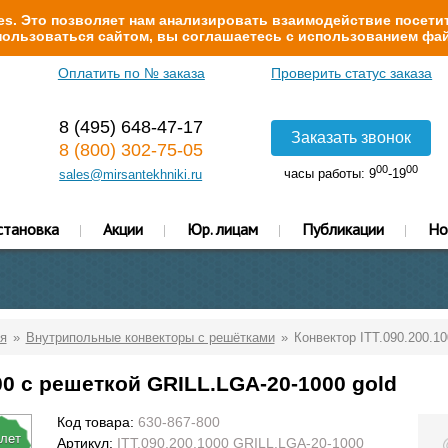
s. Это позволяет нам анализировать взаимодействие посетит
ользоваться сайтом, вы соглашаетесь с использованием фай
Оплатить по № заказа
Проверить статус заказа
8 (495) 648-47-17
Заказать звонок
8 (800) 302-75-05
00
00
часы работы: 9
-19
sales@mirsantekhniki.ru
становка
Акции
Юр. лицам
Публикации
Но
я
Внутрипольные конвекторы с решётками
Конвектор ITT.090.200.1
00 с решеткой GRILL.LGA-20-1000 gold
Код товара:
630-867-800
 лет
Артикул:
ITT.090.200.1000 GRILL.LGA-20-1000