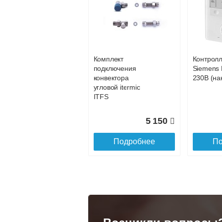
Конвектор
Конвекто
ITT.080.200.1200 с
ITT.080.2
33 724
решеткой
решетко
GRILL.SGA-20-
GRILL.S
Подробнее
По
1200 natural
gold
Комплект
Контрол
28 142
подключения
Siemens 
конвектора
230В (на
Подробнее
По
угловой itermic
ITFS
5 150
Подробнее
По
Конвектор
Конвекто
ITT.080.200.1300 с
ITT.080.
решеткой
решетко