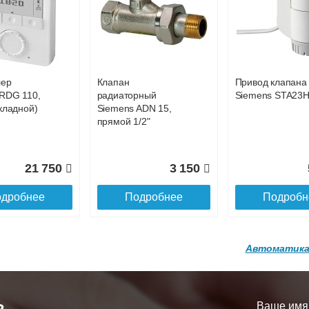
р
Конвектор
Конвектор
00.600 с
ITT.080.200.1200 с
ITT.080.200.1200
35 313
37 027
3
й
решеткой
решеткой
GA-20-600
GRILL.SGA-20-
GRILL.SGW-20-
дробнее
Подробнее
Подробн
1200 brown
1200 венге
лер
Клапан
Привод клапана
16 871
28 142
3
RDG 110,
радиаторный
Siemens STA23
кладной)
Siemens ADN 15,
дробнее
Подробнее
Подробн
прямой 1/2"
21 750
3 150
дробнее
Подробнее
Подробн
Автоматика
р
Конвектор
Конвектор
200.1300 с
ITT.080.200.1200 с
ITT.080.200.1000
й
решеткой
решеткой
Ваше имя