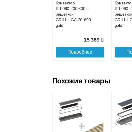
Конвектор
Конвекто
ITT.090.200.600 с
ITT.090.2
Доставка в регионы России.
решеткой
решетко
GRILL.LGA-20-600
GRILL.L
gold
gold
15 369
Подробнее
По
Похожие товары
Конвектор
Конвекто
ITT.090.200.1100 с
ITT.090.2
решеткой
решетко