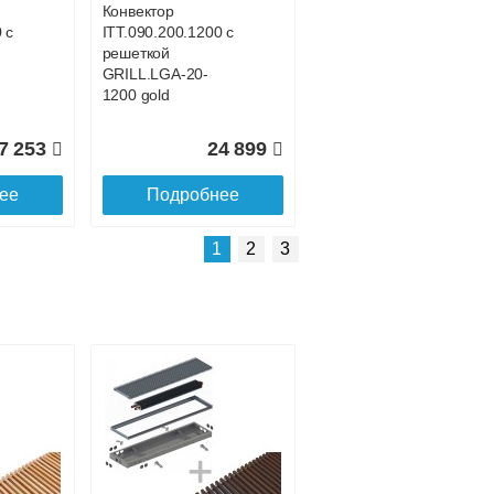
Конвектор
 с
ITT.090.200.1200 с
решеткой
GRILL.LGA-20-
1200 gold
7 253
24 899
ее
Подробнее
Подробнее о доставке
1
2
3
Конвектор
 с
ITT.090.200.1600 с
решеткой