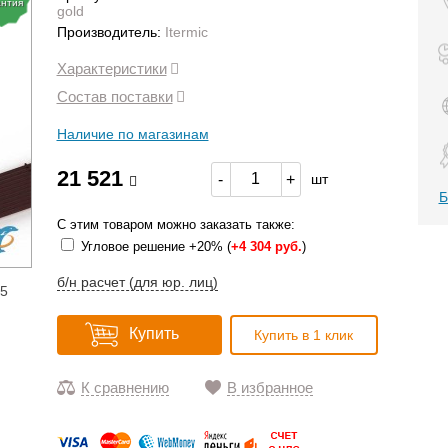
антия
gold
Производитель:
Itermic
Характеристики
Состав поставки
Наличие по магазинам
21 521
-
+
шт
Б
С этим товаром можно заказать также:
Угловое решение +20% (
+
4 304 руб.
)
б/н расчет (для юр. лиц)
15
Купить
Купить в 1 клик
К сравнению
В избранное