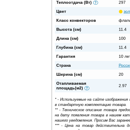
Теплоотдача (Вт)
297
?
Цвет
зо
Класс конвекторов
флаг
Высота (см)
11.4
Длина (см)
100
Глубина (см)
11.4
Гарантия
10 ле
Страна
Росси
Ширина (см)
20
Отапливаемая
2.97
площадь(м2)
?
* - Используемые на сайте изображения
в стандартную комплектацию товара.
** - Техническое описание товара пре
на дату появления товара в нашем кат
нашего уведомления. Просим Вас заране
*** - Цена на товар действительна д