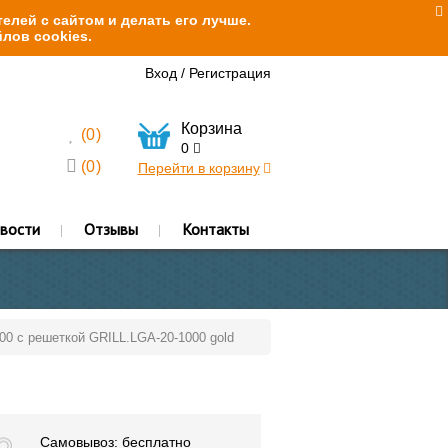
елей с сайтом и делать его лучше.
лов cookies.
Вход
/
Регистрация
Корзина
(
0
)
0
(
0
)
Перейти в корзину
вости
Отзывы
Контакты
000 с решеткой GRILL.LGA-20-1000 gold
Самовывоз: бесплатно