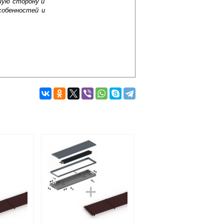
шую сторону и
собенностей и
Подробнее об оплате