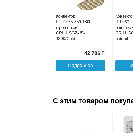
GRILL.LGA-20-
GRILL.L
1100 gold
gold
Конвектор
Конвекто
ITTZ.075.350.1800
ITT.080.2
23 313
с решеткой
решетко
GRILL.SGZ-35-
GRILL.S
Подробнее
По
1800/Gold
natural
42 786
Подробнее
По
C этим товаром покуп
Конвектор
Конвекто
ITT.090.200.1700 с
ITT.090.
решеткой
решетко
GRILL.LGA-20-
GRILL.LG
1700 gold
1800 gol