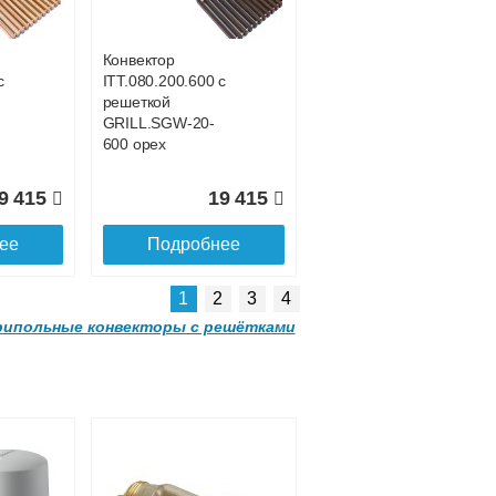
GRILL.LGA-20-
1600 gold
Конвектор
с
ITT.080.200.600 с
0 428
31 994
решеткой
GRILL.SGW-20-
ее
Подробнее
600 орех
9 415
19 415
ее
Подробнее
1
2
3
4
ипольные конвекторы с решётками
 с