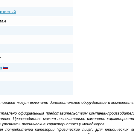
лотистый
ман
т
я
 товаров могут включать дополнительное оборудование и компоненты
доставлено официальным представительством компании-производител
алоге. Производитель может незначительно изменять характеристи
е уточнять технические характеристики у менеджеров.
ля потребителей категории "физические лица". Для юридических 