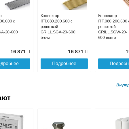
GA-20-900
GRILL.LGA-20-800
GRILL.LGA-20-
gold
1500 gold
р
Конвектор
Конвектор
00.600 с
ITT.080.200.600 с
ITT.080.200.600 
20 334
18 731
3
й
решеткой
решеткой
GA-20-600
GRILL.SGA-20-600
GRILL.SGW-20-
дробнее
Подробнее
Подробн
brown
600 венге
16 871
16 871
1
дробнее
Подробнее
Подробн
Внутр
ают
р
Конвектор
Конвектор
200.1800 с
ITT.090.200.1900 с
ITT.090.200.2000
й
решеткой
решеткой
A-20-
GRILL.LGA-20-
GRILL.LGA-20-
d
1900 gold
2000 gold