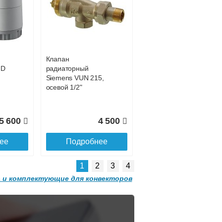
Конвектор
 с
ITT.080.200.1200 с
9 252
решеткой
GRILL.SGW-20-
ее
1200 орех
Клапан
2 501
32 501
HD
радиаторный
Siemens VUN 215,
ее
Подробнее
осевой 1/2"
5 600
4 500
ее
Подробнее
1
2
3
4
 и комплектующие для конвекторов
Конвектор
 с
ITT.080.200.1300 с
решеткой