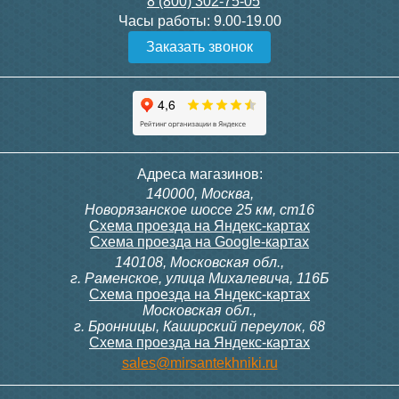
8 (800) 302-75-05
Подробнее
Подробнее
Часы работы:
9.00-19.00
Заказать звонок
Конвектор ITT.080.200.1300
Конвектор ITT.080.200.1000
с решеткой GRILL.SGW-20-
с решеткой GRILL.SGW-20-
1300 венге
1000 венге
35 326
28 391
Контроллер Siemens RDF
Комплект подключения
Адреса магазинов:
300, 230В (врезной - квадр.
конвектора прямой itermic
140000, Москва,
коробка)
ITFS
Подробнее
Подробнее
Новорязанское шоссе 25 км, ст16
Схема проезда на Яндекс-картах
Схема проезда на Google-картах
140108, Московская обл.,
9 700
5 150
г. Раменское, улица Михалевича, 116Б
Схема проезда на Яндекс-картах
Московская обл.,
Подробнее
Подробнее
г. Бронницы, Каширский переулок, 68
Схема проезда на Яндекс-картах
Конвектор ITT.080.200.1000
Конвектор ITT.080.200.900 с
sales@mirsantekhniki.ru
с решеткой GRILL.SGW-20-
решеткой GRILL.SGA-20-
1000 орех
900 natural