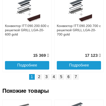
Доставка сантехники по Москве и Московской области
Наличный расчёт
Банковской картой на сайте в режиме реального
времени
Банковской картой при получении товара как при
доставке, так и самовывозом
Интернет-деньгами (Yandex-деньги, Web-money,
Конвектор ITT.090.200.600 с
Конвектор ITT.090.200.700 с
Qiwi-кошельки и другие).
решеткой GRILL.LGA-20-
решеткой GRILL.LGA-20-
Безналичный расчёт (возможно и с НДС)
600 gold
700 gold
подробнее...
Подробнее об оплате
15 369
17 123
Подробнее
Подробнее
1
2
3
4
5
6
7
Похожие товары
Подъем на этаж.
Конвектор ITT.090.200.1300
Конвектор ITT.090.200.1200