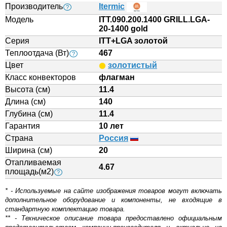
Производитель
Itermic
?
Модель
ITT.090.200.1400 GRILL.LGA-
20-1400 gold
Серия
ITT+LGA золотой
Теплоотдача (Вт)
467
?
Цвет
золотистый
Класс конвекторов
флагман
Высота (см)
11.4
Длина (см)
140
Глубина (см)
11.4
Гарантия
10 лет
Страна
Россия
Ширина (см)
20
Отапливаемая
4.67
площадь(м2)
?
* - Используемые на сайте изображения товаров могут включать
дополнительное оборудование и компоненты, не входящие в
стандартную комплектацию товара.
** - Техническое описание товара предоставлено официальным