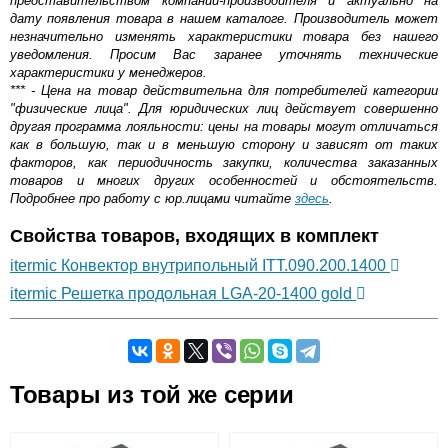
представительством компании-производителя и актуально на
дату появления товара в нашем каталоге. Производитель может
незначительно изменять характеристики товара без нашего
уведомления. Просим Вас заранее уточнять технические
характеристики у менеджеров.
*** - Цена на товар действительна для потребителей категории
"физические лица". Для юридических лиц действует совершенно
другая программа лояльности: цены на товары могут отличаться
как в большую, так и в меньшую сторону и зависят от таких
факторов, как периодичность закупки, количества заказанных
товаров и многих других особенностей и обстоятельств.
Подробнее про работу с юр.лицами читайте
здесь
.
Свойства товаров, входящих в комплект
itermic Конвектор внутрипольный ITT.090.200.1400
itermic Решетка продольная LGA-20-1400 gold
Самовывоз.
Товары из той же серии
Оставьте отзыв
Возможные способы оплаты: