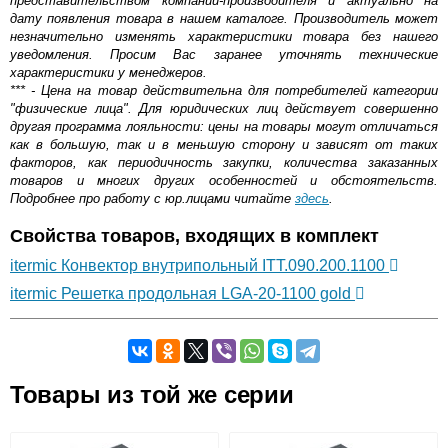
представительством компании-производителя и актуально на
дату появления товара в нашем каталоге. Производитель может
незначительно изменять характеристики товара без нашего
уведомления. Просим Вас заранее уточнять технические
характеристики у менеджеров.
*** - Цена на товар действительна для потребителей категории
"физические лица". Для юридических лиц действует совершенно
другая программа лояльности: цены на товары могут отличаться
как в большую, так и в меньшую сторону и зависят от таких
факторов, как периодичность закупки, количества заказанных
товаров и многих других особенностей и обстоятельств.
Подробнее про работу с юр.лицами читайте
здесь
.
Свойства товаров, входящих в комплект
itermic Конвектор внутрипольный ITT.090.200.1100
itermic Решетка продольная LGA-20-1100 gold
Самовывоз.
Товары из той же серии
Оставьте отзыв
Возможные способы оплаты: