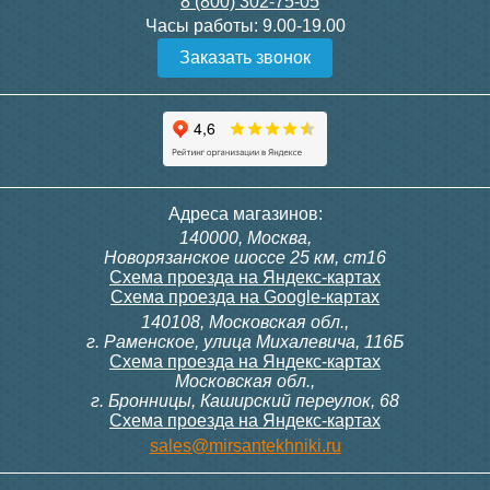
8 (800) 302-75-05
Подробнее
Подробнее
Часы работы:
9.00-19.00
Заказать звонок
Конвектор ITT.080.200.1300
Конвектор ITT.080.200.1000
с решеткой GRILL.SGW-20-
с решеткой GRILL.SGW-20-
1300 венге
1000 венге
35 326
28 391
Темоголовка Siemens
Контроллер Siemens RAB
Адреса магазинов:
RTN51
11, 230В (механ.)
140000, Москва,
Подробнее
Подробнее
Новорязанское шоссе 25 км, ст16
Схема проезда на Яндекс-картах
Схема проезда на Google-картах
140108, Московская обл.,
3 950
6 000
г. Раменское, улица Михалевича, 116Б
Схема проезда на Яндекс-картах
Московская обл.,
Подробнее
Подробнее
г. Бронницы, Каширский переулок, 68
Схема проезда на Яндекс-картах
Конвектор ITT.080.200.1000
Конвектор ITT.080.200.900 с
sales@mirsantekhniki.ru
с решеткой GRILL.SGW-20-
решеткой GRILL.SGA-20-
1000 орех
900 natural