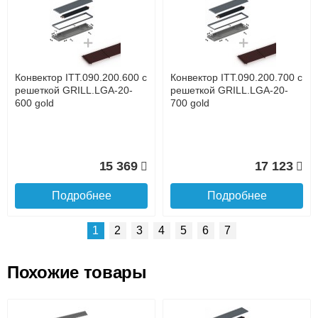
Доставка сантехники по Москве и Московской области
Наличный расчёт
Банковской картой на сайте в режиме реального
времени
Банковской картой при получении товара как при
доставке, так и самовывозом
Интернет-деньгами (Yandex-деньги, Web-money,
Конвектор ITT.090.200.600 с
Конвектор ITT.090.200.700 с
Qiwi-кошельки и другие).
решеткой GRILL.LGA-20-
решеткой GRILL.LGA-20-
Безналичный расчёт (возможно и с НДС)
600 gold
700 gold
подробнее...
Подробнее об оплате
15 369
17 123
Подробнее
Подробнее
1
2
3
4
5
6
7
Похожие товары
Подъем на этаж.
Конвектор ITT.090.200.1400
Конвектор ITT.090.200.1300